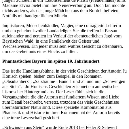
jungen Schotten in ein Etablissement de Plaisir (Freudenhaus) führt.
Madame Elvira bietet ihm ihre Neuerwerbung an. Doch Ian möchte
nichts anderes, als das junge Mädchen aus dem Bordell befreien.
Notfalls mit handgreiflichen Mitteln.
Inquisitoren, Menschenhändler, Magier, eine couragierte Lehrerin
und ein geheimnisvoller Landadeliger. Sie alle treffen in Passau
aufeinander und geraten im Verlauf der abenteuerlichen Jagd vom
Bayrischen Wald in eine Parallelwelt der Geister und
Wechselwesen. Ein jeder muss sein wahres Gesicht zu offenbaren,
um das Geheimnis eines Fluchs zu lüften.
Phantastisches Bayern im späten 19. Jahrhundert
Das ist die Handlungsbühne, in der viele Geschichten der Autorin Ju
Honisch spielen, bisher zum Beispiel in den Romanen
„Obsidianherz“, „Salzträume - Band 1 und 2“ und nun „Schwingen
aus Stein“. Ju Honischs Geschichten zeichnet ein authentischer
historischer Hintergrund aus. Der Leser fühlt sich in die
Vergangenheit, die die Autorin mit fundiertem Wissen und Liebe
zum Detail beschreibt, versetzt, trotzdem das viele Geschehnisse
übernatürlicher Natur sind. Diese spezielle Kombination aus
Phantastik und Historie in ihren Romanen hat der Autorin bereits
eine treue Leserschaft gesichert.
„Schwingen aus Stein“ wurde Ende 2013 bei Feder & Schwert