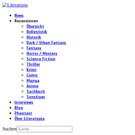
News
Rezensionen
Übersicht
Belletristik
Historik
Dark / Urban Fantasy
Fantasy
Horror / Mystery
Science Fiction
Thriller
Krimi
Comic
Manga
Anime
Sachbuch
Sonstiges
Interviews
Blog
Phantast
Über Literatopia
Suchen