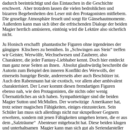
dadurch beeinträchtigt und das Eintauchen in die Geschichte
erschwert. Aber trotzdem lassen die vielen bedrohlichen und
bizarren Begebenheiten den Leser mit den Protagonisten mitfiebern.
Die gruselige Atmosphäre fesselt und sorgt für Gänsehautmomente.
Außerdem kann man sich über die erfrischenden Dialoge der beiden
Magier herrlich amüsieren, eintönig wird die Lektüre also sicherlich
nicht.
Ju Honisch erschafft phantastische Figuren ohne irgendeines der
gängigen Klischees zu bemühen. In „Schwingen aus Stein“ treffen
wir Geister, Werwölfe, Wechselwesen und Zauberer, also
Charaktere, die jeder Fantasy-Liebhaber kennt. Doch hier entdeckt
man ganz neue Seiten an ihnen. Absolut glaubwürdig beschreibt die
Autorin zum Beispiel den inneren Konflikt des Werwolfs, der
einerseits hungrige Bestie, andererseits aber auch Beschützer ist.
Auch den Rabenmann hat sie exotisch, vor allem aber ambivalent
charakterisiert. Der Leser kommt diesen fremdartigen Figuren
ebenso nah, wie den Protagonisten, die nichts oder wenig
Übernatürliches an sich haben. Sympathieträger sind die beiden
Magier Sutton und McMullen. Der wortwitzige Amerikaner hat,
trotz seiner magischen Fähigkeiten, einiges einzustecken. Sein
Schüler Ian muss sich allerdings nicht nur skrupelloser Gegnern
erwehren, sondern mit jenen Fähigkeiten umgehen lernen, die er aus
dem „Salzträume“ Abenteuer mitgebracht hat. Diese beiden klugen
und unterhaltsamen Magier kann man sich gut als Seriendarsteller