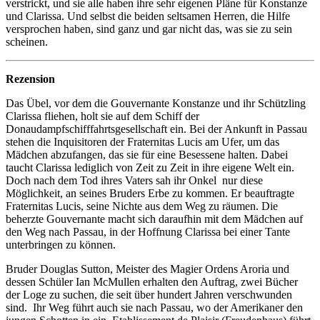
verstrickt, und sie alle haben ihre sehr eigenen Pläne für Konstanze
und Clarissa. Und selbst die beiden seltsamen Herren, die Hilfe
versprochen haben, sind ganz und gar nicht das, was sie zu sein
scheinen.
Rezension
Das Übel, vor dem die Gouvernante Konstanze und ihr Schützling
Clarissa fliehen, holt sie auf dem Schiff der
Donaudampfschifffahrtsgesellschaft ein. Bei der Ankunft in Passau
stehen die Inquisitoren der Fraternitas Lucis am Ufer, um das
Mädchen abzufangen, das sie für eine Besessene halten. Dabei
taucht Clarissa lediglich von Zeit zu Zeit in ihre eigene Welt ein.
Doch nach dem Tod ihres Vaters sah ihr Onkel nur diese
Möglichkeit, an seines Bruders Erbe zu kommen. Er beauftragte
Fraternitas Lucis, seine Nichte aus dem Weg zu räumen. Die
beherzte Gouvernante macht sich daraufhin mit dem Mädchen auf
den Weg nach Passau, in der Hoffnung Clarissa bei einer Tante
unterbringen zu können.
Bruder Douglas Sutton, Meister des Magier Ordens Aroria und
dessen Schüler Ian McMullen erhalten den Auftrag, zwei Bücher
der Loge zu suchen, die seit über hundert Jahren verschwunden
sind. Ihr Weg führt auch sie nach Passau, wo der Amerikaner den