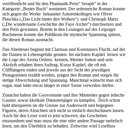
veröffentlicht und für den Phantastik-Preis“ Seraph“ in der
Kategorie „Bestes Buch“ nominiert. Der seitenreiche Roman konnte
sich gegen die Werke bekannter Autorenkollegen wie Oliver
Plaschka („Das Licht hinter den Wolken“) und Christoph Marzi
(„Die wundersame Geschichte der Faye Archer“) durchsetzen und
den Preis gewinnen. Bereits in den Lesungen auf der Leipziger
Buchmesse konnte das Publikum die mystische Spannung spüren,
die diesen Roman ausmacht.
Das Abenteuer beginnt mit Clarissas und Konstanzes Flucht, auf der
die Damen in Lebensgefahr geraten. Im nächsten Kapitel lernen wir
die Loge des Aroria Ordens kennen, Meister Sutton und sein
Akolyth erhalten ihren Auftrag. Kurze Kapitel, die oft mit
Cliffhängern enden und jeweils aus der Sicht des jeweiligen
Protagonisten erzählt werden, prägen den Roman und sorgen für
stetige Abwechslung und Spannung. Manchmal wünscht man sich
sogar, man hätte etwas länger in einer Szene verweilen dürfen.
Zunächst haben die Gouvernante und ihre Mitstreiter gegen irdische
Gauner, sowie klerikale Dämonenjäger zu kämpfen. Doch schon
bald überqueren sie die Grenze zur Anderswelt und begegnen
Figuren, deren Absichten sich nicht so einfach durchschauen lassen.
Auch für den Leser wird es jetzt schwerer, das Geschehen
einzuordnen und man muss die eine oder andere Passage mehrfach
lesen, um den Überblick zu behalten. Zeitweise wird Lesefluss