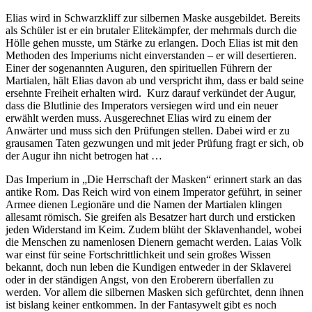
Elias wird in Schwarzkliff zur silbernen Maske ausgebildet. Bereits
als Schüler ist er ein brutaler Elitekämpfer, der mehrmals durch die
Hölle gehen musste, um Stärke zu erlangen. Doch Elias ist mit den
Methoden des Imperiums nicht einverstanden – er will desertieren.
Einer der sogenannten Auguren, den spirituellen Führern der
Martialen, hält Elias davon ab und verspricht ihm, dass er bald seine
ersehnte Freiheit erhalten wird. Kurz darauf verkündet der Augur,
dass die Blutlinie des Imperators versiegen wird und ein neuer
erwählt werden muss. Ausgerechnet Elias wird zu einem der
Anwärter und muss sich den Prüfungen stellen. Dabei wird er zu
grausamen Taten gezwungen und mit jeder Prüfung fragt er sich, ob
der Augur ihn nicht betrogen hat …
Das Imperium in „Die Herrschaft der Masken“ erinnert stark an das
antike Rom. Das Reich wird von einem Imperator geführt, in seiner
Armee dienen Legionäre und die Namen der Martialen klingen
allesamt römisch. Sie greifen als Besatzer hart durch und ersticken
jeden Widerstand im Keim. Zudem blüht der Sklavenhandel, wobei
die Menschen zu namenlosen Dienern gemacht werden. Laias Volk
war einst für seine Fortschrittlichkeit und sein großes Wissen
bekannt, doch nun leben die Kundigen entweder in der Sklaverei
oder in der ständigen Angst, von den Eroberern überfallen zu
werden. Vor allem die silbernen Masken sich gefürchtet, denn ihnen
ist bislang keiner entkommen. In der Fantasywelt gibt es noch