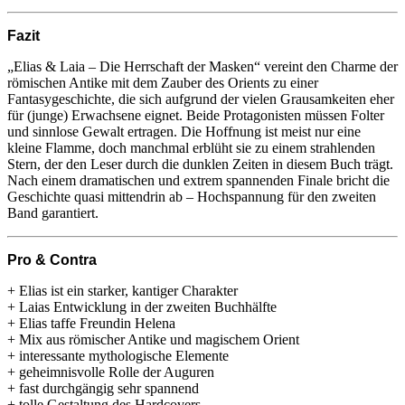
Fazit
„Elias & Laia – Die Herrschaft der Masken“ vereint den Charme der
römischen Antike mit dem Zauber des Orients zu einer
Fantasygeschichte, die sich aufgrund der vielen Grausamkeiten eher
für (junge) Erwachsene eignet. Beide Protagonisten müssen Folter
und sinnlose Gewalt ertragen. Die Hoffnung ist meist nur eine
kleine Flamme, doch manchmal erblüht sie zu einem strahlenden
Stern, der den Leser durch die dunklen Zeiten in diesem Buch trägt.
Nach einem dramatischen und extrem spannenden Finale bricht die
Geschichte quasi mittendrin ab – Hochspannung für den zweiten
Band garantiert.
Pro & Contra
+ Elias ist ein starker, kantiger Charakter
+ Laias Entwicklung in der zweiten Buchhälfte
+ Elias taffe Freundin Helena
+ Mix aus römischer Antike und magischem Orient
+ interessante mythologische Elemente
+ geheimnisvolle Rolle der Auguren
+ fast durchgängig sehr spannend
+ tolle Gestaltung des Hardcovers