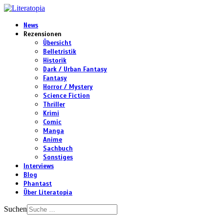
News
Rezensionen
Übersicht
Belletristik
Historik
Dark / Urban Fantasy
Fantasy
Horror / Mystery
Science Fiction
Thriller
Krimi
Comic
Manga
Anime
Sachbuch
Sonstiges
Interviews
Blog
Phantast
Über Literatopia
Suchen