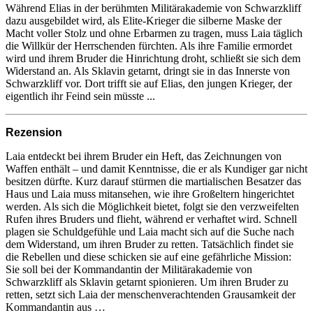
Während Elias in der berühmten Militärakademie von Schwarzkliff
dazu ausgebildet wird, als Elite-Krieger die silberne Maske der
Macht voller Stolz und ohne Erbarmen zu tragen, muss Laia täglich
die Willkür der Herrschenden fürchten. Als ihre Familie ermordet
wird und ihrem Bruder die Hinrichtung droht, schließt sie sich dem
Widerstand an. Als Sklavin getarnt, dringt sie in das Innerste von
Schwarzkliff vor. Dort trifft sie auf Elias, den jungen Krieger, der
eigentlich ihr Feind sein müsste ...
Rezension
Laia entdeckt bei ihrem Bruder ein Heft, das Zeichnungen von
Waffen enthält – und damit Kenntnisse, die er als Kundiger gar nicht
besitzen dürfte. Kurz darauf stürmen die martialischen Besatzer das
Haus und Laia muss mitansehen, wie ihre Großeltern hingerichtet
werden. Als sich die Möglichkeit bietet, folgt sie den verzweifelten
Rufen ihres Bruders und flieht, während er verhaftet wird. Schnell
plagen sie Schuldgefühle und Laia macht sich auf die Suche nach
dem Widerstand, um ihren Bruder zu retten. Tatsächlich findet sie
die Rebellen und diese schicken sie auf eine gefährliche Mission:
Sie soll bei der Kommandantin der Militärakademie von
Schwarzkliff als Sklavin getarnt spionieren. Um ihren Bruder zu
retten, setzt sich Laia der menschenverachtenden Grausamkeit der
Kommandantin aus …