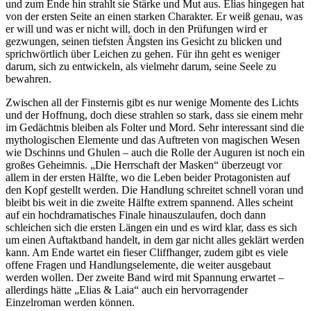
und zum Ende hin strahlt sie Stärke und Mut aus. Elias hingegen hat
von der ersten Seite an einen starken Charakter. Er weiß genau, was
er will und was er nicht will, doch in den Prüfungen wird er
gezwungen, seinen tiefsten Ängsten ins Gesicht zu blicken und
sprichwörtlich über Leichen zu gehen. Für ihn geht es weniger
darum, sich zu entwickeln, als vielmehr darum, seine Seele zu
bewahren.
Zwischen all der Finsternis gibt es nur wenige Momente des Lichts
und der Hoffnung, doch diese strahlen so stark, dass sie einem mehr
im Gedächtnis bleiben als Folter und Mord. Sehr interessant sind die
mythologischen Elemente und das Auftreten von magischen Wesen
wie Dschinns und Ghulen – auch die Rolle der Auguren ist noch ein
großes Geheimnis. „Die Herrschaft der Masken“ überzeugt vor
allem in der ersten Hälfte, wo die Leben beider Protagonisten auf
den Kopf gestellt werden. Die Handlung schreitet schnell voran und
bleibt bis weit in die zweite Hälfte extrem spannend. Alles scheint
auf ein hochdramatisches Finale hinauszulaufen, doch dann
schleichen sich die ersten Längen ein und es wird klar, dass es sich
um einen Auftaktband handelt, in dem gar nicht alles geklärt werden
kann. Am Ende wartet ein fieser Cliffhanger, zudem gibt es viele
offene Fragen und Handlungselemente, die weiter ausgebaut
werden wollen. Der zweite Band wird mit Spannung erwartet –
allerdings hätte „Elias & Laia“ auch ein hervorragender
Einzelroman werden können.