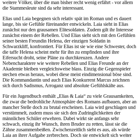
weitere Völker, über die man bisher recht wenig erfährt - vor allem
die Stammesleute sind da sehr interessant.
Elias und Laia begegnen sich relativ spät im Roman und es dauert
lange, bis sie Gefühle füreinander entwickeln. Laia sieht in Elias
zunächst nur den grausamen Elitesoldaten. Zudem gilt ihr Interesse
zunächst einem der Rebellen. Und Elias sieht sich mit den Gefühlen
seiner besten Freundin Helena, der einzigen Soldatin in
Schwarzkliff, konfrontiert. Für Elias ist sie wie eine Schwester, doch
die taffe Helena scheint mehr für ihn zu empfinden und ihre
Eifersucht droht, seine Pläne zu durchkreuzen. Andere
Nebencharaktere wie weitere Rebellen und Elias Freunde an der
Akademie bleiben vergleichsweise blass. Einzig die Gegenspieler
stechen etwas heraus, wobei diese meist eindimensional böse sind.
Die Kommandantin und auch Elias Konkurrent Marcus zeichnen
sich durch Sadismus, Arroganz und absolute Gefühlskälte aus.
Für ein Jugendbuch enthält „Elias & Laia“ zu viele Grausamkeiten,
die zwar die bedrohliche Atmosphäre des Romans aufbauen, aber an
mancher Stelle doch zu brutal erscheinen. Laia wird geschlagen und
verstümmelt, zudem muss sie sich den Zudringlichkeiten der
männlichen Schüler erwehren. Dabei wirkt sie anfangs sehr
schwach, einzig ihr Wunsch, ihren Bruder zu retten, lässt sie die
Zähne zusammenbeißen. Zwischenzeitlich sieht es aus, als würde
Laia an ihrer Aufgabe zerbrechen. Doch sie entwickelt sich weiter