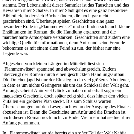
stammt. Der Lebensinhalt dieser Sammler ist das Tauschen und das
Bewahren ihrer Schätze. In ihrer Stadt gibt es eine ganz besondere
Bibliothek, in der sich Bücher finden, die noch gar nicht
geschrieben sind. Überhaupt spielen Geschichten eine ganz
besondere Rolle in „Flammenwüste“ und so finden sich auch kleine
Erzählungen im Roman, die die Handlung ergänzen und die
märchenhafte Atmosphäre verstärken. Geschichten sind zudem eine
wichtige Quelle für Informationen, denn Anûr und seine Freunde
bekommen es mit einem alten Feind zu tun, der bisher nur eine
Legende war.
Abgesehen von kleinen Längen im Mittelteil liest sich
„Flammenwüste“ spannend und abwechslungsreich. Zudem
überzeugt der Roman durch einen geschickten Handlungsaufbau:
Die Drachenjagd ist nur der Einstieg in ein viel größeres Abenteuer,
in dem es um nichts Geringeres als um das Schicksal der Welt geht.
Anfangs scheint Anûr viel Glück zu haben und erhält sogar ein
magisches Geschenk, doch später zeigt sich, dass hinter den vielen
Zufällen ein größerer Plan steckt. Bis zum Schluss warten
Überraschungen auf den Leser, auch wenn der Ausgang des Finales
abzusehen ist. Denn die Geschichte um Anûr und die Drachen ist
nach diesem Roman noch nicht zu Ende. Viel mehr hat sie hier ihren
Anfang genommen.
In „Flammenwüste“ wurde bereits ein großer Teil der Welt Nabija