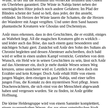
Wüste, in der nur die Kenntnis um versteckte Brunnen und Oasen
ein Überleben garantiert. Die Wüste in Nabija bietet neben der
unerträglichen Hitze jedoch noch andere Gefahren: Im Pfad der
Blinden scheint der Sand so hell, dass jeder, der ihn ansieht,
erblindet. Im Herzen der Wüste lauern die Schatten, die die Herzen
der Wanderer mit Angst vergiften. Und unter dem Sand hausen
phantastische Kreaturen wie Ghoulas und Dschenniyas.
Anûr muss erkennen, dass in den Geschichten, die er erzählt, einiges
an Wahrheit liegt. All die magischen Kreaturen gibt es wirklich –
und leider auch das Böse, das nach einem ganz besonderen und
mächtigen Schatz giert. Zunächst soll Anûr den Sohn des Sultans als
Chronist begleiten und dessen Abenteuer aufschreiben, doch bald
wird er selbst in einen uralten Kampf verstrickt. Getrieben von dem
Wunsch, ein Held wie in seinen Geschichten zu sein, lässt sich Anûr
auf das Abenteuer ein, doch je mehr dunkle Wesen seinen Weg
kreuzen, umso unsicherer wird er. Letztlich ist er eben doch ein
Erzähler und kein Krieger. Doch Anûr erhält Hilfe von einem
jungen Magier, dem einzigen in ganz Nabija, und einer taffen
jungen Frau, die Kontakt zu den mysteriösen Nori pflegt. Jenen
Drachenwächtern, die sich einst von der Menschheit abgewandt
haben und vergessen wurden. Sie zu finden, ist Anûr größte
Hoffnung.
Die kleine Heldengruppe wird von einem Sammler komplettiert,
einem zwergenhaften Wesen, das aus einer unterirdischen Stadt