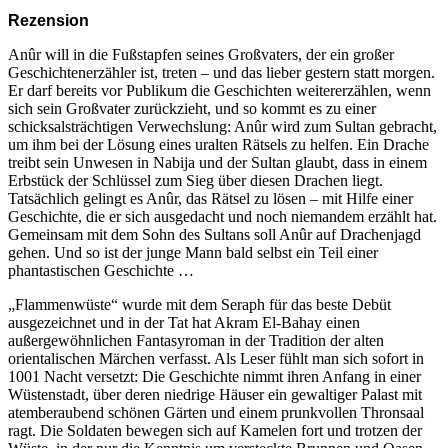
Rezension
Anûr will in die Fußstapfen seines Großvaters, der ein großer
Geschichtenerzähler ist, treten – und das lieber gestern statt morgen.
Er darf bereits vor Publikum die Geschichten weitererzählen, wenn
sich sein Großvater zurückzieht, und so kommt es zu einer
schicksalsträchtigen Verwechslung: Anûr wird zum Sultan gebracht,
um ihm bei der Lösung eines uralten Rätsels zu helfen. Ein Drache
treibt sein Unwesen in Nabija und der Sultan glaubt, dass in einem
Erbstück der Schlüssel zum Sieg über diesen Drachen liegt.
Tatsächlich gelingt es Anûr, das Rätsel zu lösen – mit Hilfe einer
Geschichte, die er sich ausgedacht und noch niemandem erzählt hat.
Gemeinsam mit dem Sohn des Sultans soll Anûr auf Drachenjagd
gehen. Und so ist der junge Mann bald selbst ein Teil einer
phantastischen Geschichte …
„Flammenwüste“ wurde mit dem Seraph für das beste Debüt
ausgezeichnet und in der Tat hat Akram El-Bahay einen
außergewöhnlichen Fantasyroman in der Tradition der alten
orientalischen Märchen verfasst. Als Leser fühlt man sich sofort in
1001 Nacht versetzt: Die Geschichte nimmt ihren Anfang in einer
Wüstenstadt, über deren niedrige Häuser ein gewaltiger Palast mit
atemberaubend schönen Gärten und einem prunkvollen Thronsaal
ragt. Die Soldaten bewegen sich auf Kamelen fort und trotzen der