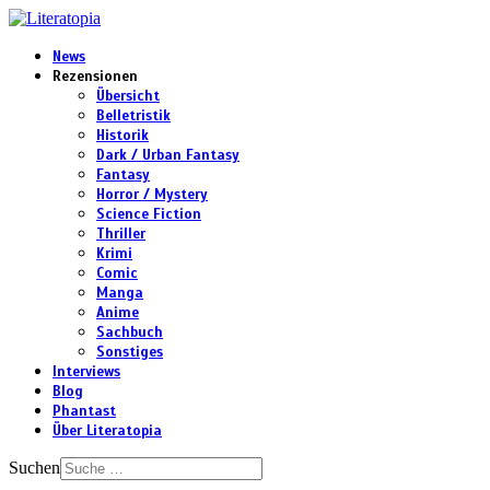
News
Rezensionen
Übersicht
Belletristik
Historik
Dark / Urban Fantasy
Fantasy
Horror / Mystery
Science Fiction
Thriller
Krimi
Comic
Manga
Anime
Sachbuch
Sonstiges
Interviews
Blog
Phantast
Über Literatopia
Suchen