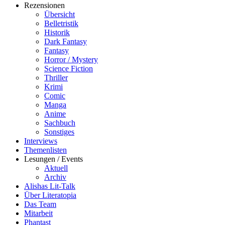
Rezensionen
Übersicht
Belletristik
Historik
Dark Fantasy
Fantasy
Horror / Mystery
Science Fiction
Thriller
Krimi
Comic
Manga
Anime
Sachbuch
Sonstiges
Interviews
Themenlisten
Lesungen / Events
Aktuell
Archiv
Alishas Lit-Talk
Über Literatopia
Das Team
Mitarbeit
Phantast