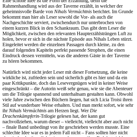
Eine schöne Idee ist die Form der Erzählung, denn die
Rahmenhandlung wird aus der Taverne erzählt, in welcher der
geheimnisvolle Barde von
Nihals Vermächtnis
berichtet. Im Grunde
bekommt man hier als Leser sowohl die Vor- als auch die
Nachgeschichte serviert, zwischendurch nur unterbrochen von
einem kurzen Blick in den Schankraum. Das gibt dem Leser die
Möglichkeit, zwischen den relevanten Haupterzählsträngen Luft zu
holen, bevor er sich in die nächste Episode aus Nihals Leben stürzt.
Eingeleitet werden die einzelnen Passagen durch kleine, zu den
darauf folgenden Kapiteln perfekt passende Strophen, die einen
Eindruck dessen vermitteln, was die anderen Gäste in der Taverne
zu hören bekommen.
Natürlich wird nicht jeder Leser mit dieser Fortsetzung, die keine
wirkliche ist, zufrieden sein und sicherlich gibt es hier und da ein
paar Kritikpunkte, doch das Lesevergnügen wird in keiner Weise
eingeschränkt – die Autorin weiß sehr genau, wie sie die Abenteuer
um die Trilogie spannend und unterhaltsam gestalten kann. Obwohl
viele Jahre zwischen den Büchern liegen, hat sich Licia Troisi ihren
Stil auf wunderbare Weise erhalten. Und man merkt sofort, wie sehr
ihr
Nihals Vermächtnis
am Herzen liegt. Wer
Die
Drachenkämpferin
-Trilogie gelesen hat, der kann gut
nachvollziehen, warum dieser – vielleicht, vielleicht aber auch nicht
– finale Band unbedingt von ihr geschrieben werden musste. Eine
schlechte Idee war es in jedem Fall nicht – Fans sollten hier nicht