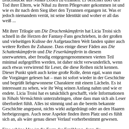
Tod ihrer Eltern, wie Nihal zu ihrem Pflegevater gekommen ist und
wie es ihr nach dem Sieg über den Tyrannen ergangen ist. Was er
jedoch niemandem verrät, ist seine Identität und woher er all das
weiß ...
Mit ihrer Trilogie um
Die Drachenkämpferin
hat Licia Troisi sich
schnell in die Herzen der Fantasy-Fans geschrieben, in der großen
und vielseitigen Kulisse der Aufgetauchten Welt fanden später auch
weitere Reihen ihr Zuhause. Dass einige dieser Fäden aus
Die
Schattenkämpferin
und
Die Feuerkämpferin
in diesem
unerwarteten, aber freudig entgegengenommenen vierten Teil
minimal aufgegriffen werden, ist daher nicht verwunderlich, wenn
auch etwas verwirrend für Leser, die diese Reihen nicht kennen.
Dieser Punkt spielt auch keine große Rolle, denn egal, wann man
die Vorgänger gelesen hat – man ist sofort wieder in der Geschichte
und begrüßt liebgewonnene Charaktere mit einem Lächeln. Es ist
interessant zu sehen, wie ihr Weg seinen Anfang nahm und wie er
endete. Licia Troisi hat es tatsächlich geschafft, viele Informationen
in
Nihals Vermächtnis
unterzubringen, ohne dass man sich als Leser
überfordert fühlt. Alles ist stimmig und an die bereits bekannte
Geschichte angepasst, nichts wirkt aufgedrängt oder an den Haaren
herbeigezogen. Auch neue Aspekte finden ihren Platz und es fühlt
sich an, als wäre genau dieser Verlauf vorherbestimmt gewesen.