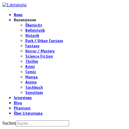
News
Rezensionen
Übersicht
Belletristik
Historik
Dark / Urban Fantasy
Fantasy
Horror / Mystery
Science Fiction
Thriller
Krimi
Comic
Manga
Anime
Sachbuch
Sonstiges
Interviews
Blog
Phantast
Über Literatopia
Suchen