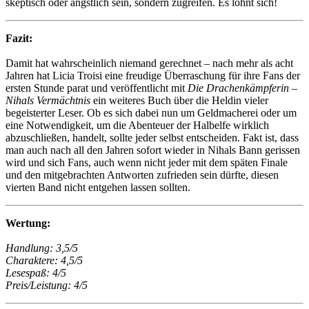
skeptisch oder ängstlich sein, sondern zugreifen. Es lohnt sich!
Fazit:
Damit hat wahrscheinlich niemand gerechnet – nach mehr als acht
Jahren hat Licia Troisi eine freudige Überraschung für ihre Fans der
ersten Stunde parat und veröffentlicht mit
Die Drachenkämpferin –
Nihals Vermächtnis
ein weiteres Buch über die Heldin vieler
begeisterter Leser. Ob es sich dabei nun um Geldmacherei oder um
eine Notwendigkeit, um die Abenteuer der Halbelfe wirklich
abzuschließen, handelt, sollte jeder selbst entscheiden. Fakt ist, dass
man auch nach all den Jahren sofort wieder in Nihals Bann gerissen
wird und sich Fans, auch wenn nicht jeder mit dem späten Finale
und den mitgebrachten Antworten zufrieden sein dürfte, diesen
vierten Band nicht entgehen lassen sollten.
Wertung:
Handlung: 3,5/5
Charaktere: 4,5/5
Lesespaß: 4/5
Preis/Leistung: 4/5