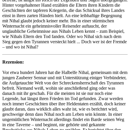
Hinter vorgehaltener Hand erzählen die Eltern ihren Kindern die
Geschichten der tapferen Kriegerin, die das Schicksal ihres Landes
einst in ihren zarten Händen hielt. An eine leibhaftige Begegnung
mit Nihal glaubt jedoch keiner mehr. Bis in einer stürmischen
Winternacht ein geheimnisvoller Reisender auftaucht, der
unglaubliche Geheimnisse aus Nihals Leben kennt – zum Beispiel,
wie Nihals Eltern den Tod fanden. Oder wo Nihal sich nach dem
Sieg gegen den Tyrannen versteckt hielt ... Doch wer ist der Fremde
– und wo ist Nihal?
Rezension:
Vor etwa hundert Jahren hat die Halbelfe Nihal, gemeinsam mit dem
jungen Zauberer Sennar und mit Unterstützung einiger Verbündeter,
die Aufgetauchte Welt von der Schreckensherrschaft des Tyrannen
befreit. Niemand weiß, wohin sie anschließend ging oder was
danach mit ihr geschah. Für die meisten ist sie nur noch eine
Legende, hat längst ihren Frieden im Tod gefunden. Zwar werden
noch immer Geschichten über ihre Heldentaten erzählt, doch keiner
glaubt daran, dass wirklich alles wahr ist, wie es berichtet wird,
geschweige denn dass Nihal noch am Leben sein könnte. In einer
ungemütlichen Winternacht allerdings findet ein Barde seinen Weg
in eine Taverne – und beginnt, nie gehörte und gekannte
Bruchstücke aus Nihals Leben zu erzählen. Er berichtet über den