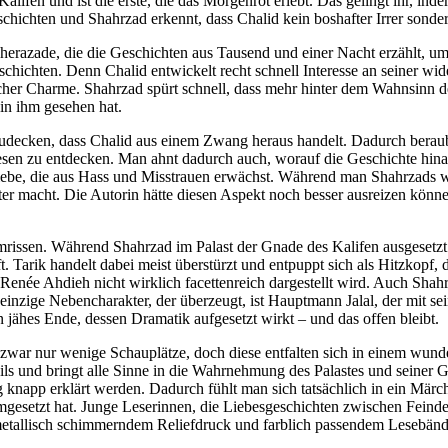
alifen und ist die erste, die das Morgenrot erlebt. Das gelingt ihr, inde
chichten und Shahrzad erkennt, dass Chalid kein boshafter Irrer sonder
herazade, die die Geschichten aus Tausend und einer Nacht erzählt,
ichten. Denn Chalid entwickelt recht schnell Interesse an seiner wid
cher Charme. Shahrzad spürt schnell, dass mehr hinter dem Wahnsinn des
 in ihm gesehen hat.
udecken, dass Chalid aus einem Zwang heraus handelt. Dadurch beraubt 
 zu entdecken. Man ahnt dadurch auch, worauf die Geschichte hinausl
iebe, die aus Hass und Misstrauen erwächst. Während man Shahrzads wi
er macht. Die Autorin hätte diesen Aspekt noch besser ausreizen können,
en. Während Shahrzad im Palast der Gnade des Kalifen ausgesetzt ist,
ft. Tarik handelt dabei meist überstürzt und entpuppt sich als Hitzkopf
Renée Ahdieh nicht wirklich facettenreich dargestellt wird. Auch Shahr
inzige Nebencharakter, der überzeugt, ist Hauptmann Jalal, der mit se
 jähes Ende, dessen Dramatik aufgesetzt wirkt – und das offen bleibt.
zwar nur wenige Schauplätze, doch diese entfalten sich in einem wund
ils und bringt alle Sinne in die Wahrnehmung des Palastes und seiner G
g knapp erklärt werden. Dadurch fühlt man sich tatsächlich in ein Märc
umgesetzt hat. Junge Leserinnen, die Liebesgeschichten zwischen Fein
tallisch schimmerndem Reliefdruck und farblich passendem Lesebändch