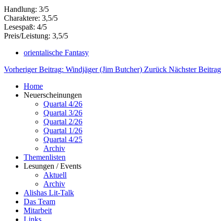
Handlung: 3/5
Charaktere: 3,5/5
Lesespaß: 4/5
Preis/Leistung: 3,5/5
orientalische Fantasy
Vorheriger Beitrag: Windjäger (Jim Butcher)
Zurück
Nächster Beitra
Home
Neuerscheinungen
Quartal 4/26
Quartal 3/26
Quartal 2/26
Quartal 1/26
Quartal 4/25
Archiv
Themenlisten
Lesungen / Events
Aktuell
Archiv
Alishas Lit-Talk
Das Team
Mitarbeit
Links