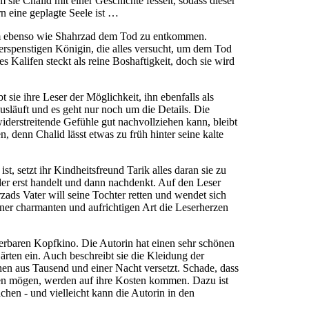
m sie Chalid mit einer Geschichte fesselt, sodass dieser
n eine geplagte Seele ist …
 um ebenso wie Shahrzad dem Tod zu entkommen.
erspenstigen Königin, die alles versucht, um dem Tod
 Kalifen steckt als reine Boshaftigkeit, doch sie wird
sie ihre Leser der Möglichkeit, ihn ebenfalls als
äuft und es geht nur noch um die Details. Die
derstreitende Gefühle gut nachvollziehen kann, bleibt
 denn Chalid lässt etwas zu früh hinter seine kalte
 setzt ihr Kindheitsfreund Tarik alles daran sie zu
, der erst handelt und dann nachdenkt. Auf den Leser
zads Vater will seine Tochter retten und wendet sich
iner charmanten und aufrichtigen Art die Leserherzen
erbaren Kopfkino. Die Autorin hat einen sehr schönen
ärten ein. Auch beschreibt sie die Kleidung der
hen aus Tausend und einer Nacht versetzt. Schade, dass
den mögen, werden auf ihre Kosten kommen. Dazu ist
en - und vielleicht kann die Autorin in den