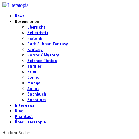
News
Rezensionen
Übersicht
Belletristik
Historik
Dark / Urban Fantasy
Fantasy
Horror / Mystery
Science Fiction
Thriller
Krimi
Comic
Manga
Anime
Sachbuch
Sonstiges
Interviews
Blog
Phantast
Über Literatopia
Suchen