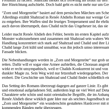
Freundin zu rächen. Shahrzad meldet sich freiwillig als Braut für den K
ihre Hinrichtung aufschiebt. Doch bald geht es nicht mehr nur um Ges
“Zorn und Morgenröte“ basiert auf dem persischen Märchen um Sche
Allerdings erzählt Shahrzad in Renée Ahdiehs Roman nur wenige Gesch
zu entgehen. Ihre Waffen sind ihr feuriges Temperament und ihr ehrli
auch davon überrumpelt, dass Chalid nicht das Ungeheuer ist, das sie
Leider macht Renée Ahdieh den Fehler, bereits im ersten Kapitel aufz
Monster wahrzunehmen und zusammen mit Shahrzad sein wahres Wesen
Handlung konzentriert sich stark auf Shahrzad und Chalid und ihre L
Chalid lange Zeit kühl und unnahbar, was ihn jedoch umso interessant
Fassade blicken.
Die Nebenhandlungen werden in „Zorn und Morgenröte“ nur grob umriss
retten. Dafür will er sogar eine Armee aufstellen, die Chorasan angrei
wirkt er recht unsympathisch, weil er Chalids Konkurrent ist und von 
dunkler Magie zu. Sein Weg wird nur fetzenhaft wiedergegeben. Der e
erobert. Die Geschichte um Shahrzad und Chalid findet schließlich ein
Das Setting des Romans überzeugt dagegen auf ganzer Linie. Es gibt 
und emotional aufgeladenen Stil, außerdem legt sie viel Wert auf Deta
Charaktere sehr schön und nutzt orientalische Begriffe, die im Anhan
Renée Ahdieh diese wirklich gute Idee nur als seichtes Jugendbuch 
„Zorn und Morgenröte“ ein wunderschön gestaltetes Hardcover mit me
kommenden Bänden mehr überzeugen.