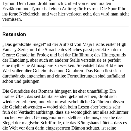
Tymur. Dem Land droht nämlich Unheil von einem uralten
Erzdämon und Tymur hat einen Auftrag für Kevron. Die Spur führt
ins ferne Nebelreich, und wer hier verloren geht, den wird man nicht
vermissen.
Rezension
„Das gefälschte Siegel“ ist der Auftakt von Maja Ilischs erster High-
Fantasy-Serie, und die Sprache des Buches passt perfekt zu dem
Genre: Gerade im Prolog und bei der Einführung des Hintergrunds
der Handlung, aber auch an anderer Stelle versteht sie es perfekt,
eine mythische Atmosphäre zu wecken. So entsteht das Bild einer
Welt voller alter Geheimnisse und Gefahren. Das Buch liest sich
durchgängig angenehm und einige Formulierungen sind auffallend
schön und gelungen
Die Grundidee des Romans hingegen ist eher unauffällig: Ein
uraltes Übel, das seit Jahrtausenden gebannt schien, droht sich
wieder zu erheben, und vier unwahrscheinliche Gefährten müssen
die Gefahr abwenden – wobei sich beim Lesen aber bereits sehr
früh der Verdacht aufdrängt, dass sie womöglich nur alles schlimmer
machen werden. Genaugenommen stellt sich heraus, dass die das
Siegel der magische Schriftrolle, die das Königshaus hütet – dass es
die Welt vor dem darin eingesperrten Dämon schützt, ist seine