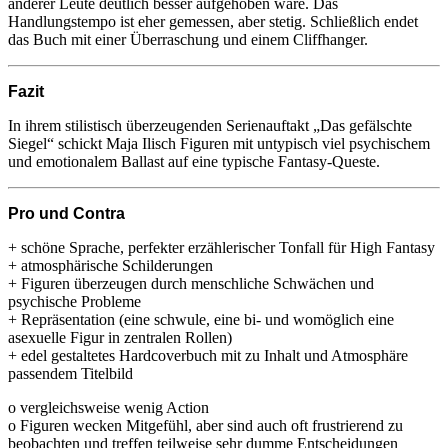
anderer Leute deutlich besser aufgehoben wäre. Das
Handlungstempo ist eher gemessen, aber stetig. Schließlich endet
das Buch mit einer Überraschung und einem Cliffhanger.
Fazit
In ihrem stilistisch überzeugenden Serienauftakt „Das gefälschte
Siegel“ schickt Maja Ilisch Figuren mit untypisch viel psychischem
und emotionalem Ballast auf eine typische Fantasy-Queste.
Pro und Contra
+ schöne Sprache, perfekter erzählerischer Tonfall für High Fantasy
+ atmosphärische Schilderungen
+ Figuren überzeugen durch menschliche Schwächen und
psychische Probleme
+ Repräsentation (eine schwule, eine bi- und womöglich eine
asexuelle Figur in zentralen Rollen)
+ edel gestaltetes Hardcoverbuch mit zu Inhalt und Atmosphäre
passendem Titelbild
o vergleichsweise wenig Action
o Figuren wecken Mitgefühl, aber sind auch oft frustrierend zu
beobachten und treffen teilweise sehr dumme Entscheidungen