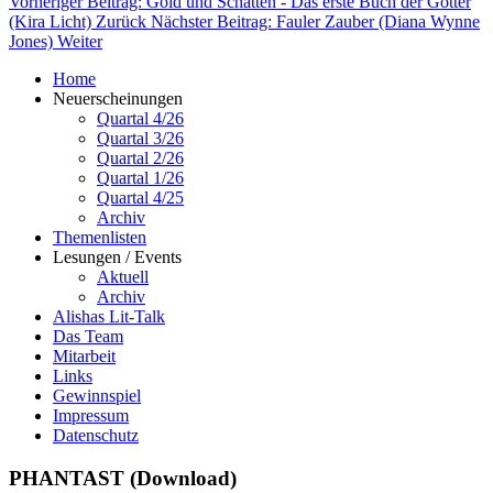
Vorheriger Beitrag: Gold und Schatten - Das erste Buch der Götter
(Kira Licht)
Zurück
Nächster Beitrag: Fauler Zauber (Diana Wynne
Jones)
Weiter
Home
Neuerscheinungen
Quartal 4/26
Quartal 3/26
Quartal 2/26
Quartal 1/26
Quartal 4/25
Archiv
Themenlisten
Lesungen / Events
Aktuell
Archiv
Alishas Lit-Talk
Das Team
Mitarbeit
Links
Gewinnspiel
Impressum
Datenschutz
PHANTAST (Download)