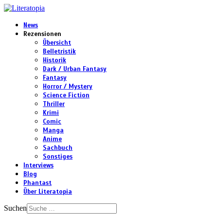
News
Rezensionen
Übersicht
Belletristik
Historik
Dark / Urban Fantasy
Fantasy
Horror / Mystery
Science Fiction
Thriller
Krimi
Comic
Manga
Anime
Sachbuch
Sonstiges
Interviews
Blog
Phantast
Über Literatopia
Suchen