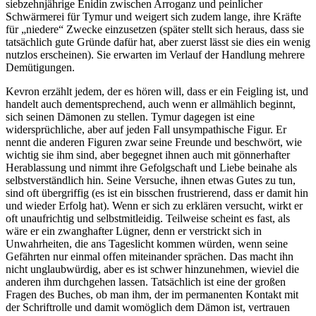
siebzehnjährige Enidin zwischen Arroganz und peinlicher
Schwärmerei für Tymur und weigert sich zudem lange, ihre Kräfte
für „niedere“ Zwecke einzusetzen (später stellt sich heraus, dass sie
tatsächlich gute Gründe dafür hat, aber zuerst lässt sie dies ein wenig
nutzlos erscheinen). Sie erwarten im Verlauf der Handlung mehrere
Demütigungen.
Kevron erzählt jedem, der es hören will, dass er ein Feigling ist, und
handelt auch dementsprechend, auch wenn er allmählich beginnt,
sich seinen Dämonen zu stellen. Tymur dagegen ist eine
widersprüchliche, aber auf jeden Fall unsympathische Figur. Er
nennt die anderen Figuren zwar seine Freunde und beschwört, wie
wichtig sie ihm sind, aber begegnet ihnen auch mit gönnerhafter
Herablassung und nimmt ihre Gefolgschaft und Liebe beinahe als
selbstverständlich hin. Seine Versuche, ihnen etwas Gutes zu tun,
sind oft übergriffig (es ist ein bisschen frustrierend, dass er damit hin
und wieder Erfolg hat). Wenn er sich zu erklären versucht, wirkt er
oft unaufrichtig und selbstmitleidig. Teilweise scheint es fast, als
wäre er ein zwanghafter Lügner, denn er verstrickt sich in
Unwahrheiten, die ans Tageslicht kommen würden, wenn seine
Gefährten nur einmal offen miteinander sprächen. Das macht ihn
nicht unglaubwürdig, aber es ist schwer hinzunehmen, wieviel die
anderen ihm durchgehen lassen. Tatsächlich ist eine der großen
Fragen des Buches, ob man ihm, der im permanenten Kontakt mit
der Schriftrolle und damit womöglich dem Dämon ist, vertrauen