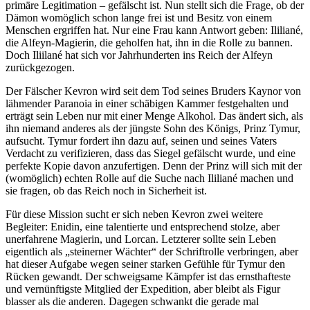
primäre Legitimation – gefälscht ist. Nun stellt sich die Frage, ob der
Dämon womöglich schon lange frei ist und Besitz von einem
Menschen ergriffen hat. Nur eine Frau kann Antwort geben: Ililiané,
die Alfeyn-Magierin, die geholfen hat, ihn in die Rolle zu bannen.
Doch Iliilané hat sich vor Jahrhunderten ins Reich der Alfeyn
zurückgezogen.
Der Fälscher Kevron wird seit dem Tod seines Bruders Kaynor von
lähmender Paranoia in einer schäbigen Kammer festgehalten und
erträgt sein Leben nur mit einer Menge Alkohol. Das ändert sich, als
ihn niemand anderes als der jüngste Sohn des Königs, Prinz Tymur,
aufsucht. Tymur fordert ihn dazu auf, seinen und seines Vaters
Verdacht zu verifizieren, dass das Siegel gefälscht wurde, und eine
perfekte Kopie davon anzufertigen. Denn der Prinz will sich mit der
(womöglich) echten Rolle auf die Suche nach Ililiané machen und
sie fragen, ob das Reich noch in Sicherheit ist.
Für diese Mission sucht er sich neben Kevron zwei weitere
Begleiter: Enidin, eine talentierte und entsprechend stolze, aber
unerfahrene Magierin, und Lorcan. Letzterer sollte sein Leben
eigentlich als „steinerner Wächter“ der Schriftrolle verbringen, aber
hat dieser Aufgabe wegen seiner starken Gefühle für Tymur den
Rücken gewandt. Der schweigsame Kämpfer ist das ernsthafteste
und vernünftigste Mitglied der Expedition, aber bleibt als Figur
blasser als die anderen. Dagegen schwankt die gerade mal