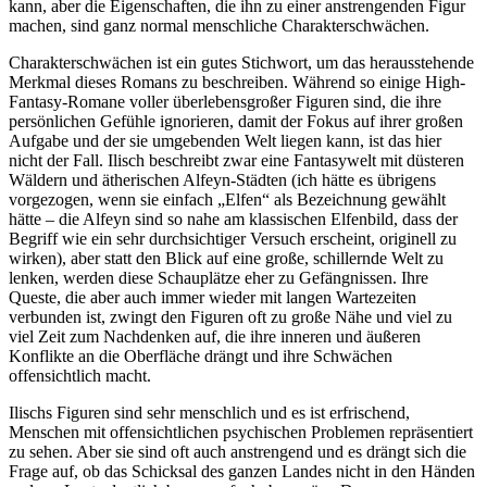
kann, aber die Eigenschaften, die ihn zu einer anstrengenden Figur
machen, sind ganz normal menschliche Charakterschwächen.
Charakterschwächen ist ein gutes Stichwort, um das herausstehende
Merkmal dieses Romans zu beschreiben. Während so einige High-
Fantasy-Romane voller überlebensgroßer Figuren sind, die ihre
persönlichen Gefühle ignorieren, damit der Fokus auf ihrer großen
Aufgabe und der sie umgebenden Welt liegen kann, ist das hier
nicht der Fall. Ilisch beschreibt zwar eine Fantasywelt mit düsteren
Wäldern und ätherischen Alfeyn-Städten (ich hätte es übrigens
vorgezogen, wenn sie einfach „Elfen“ als Bezeichnung gewählt
hätte – die Alfeyn sind so nahe am klassischen Elfenbild, dass der
Begriff wie ein sehr durchsichtiger Versuch erscheint, originell zu
wirken), aber statt den Blick auf eine große, schillernde Welt zu
lenken, werden diese Schauplätze eher zu Gefängnissen. Ihre
Queste, die aber auch immer wieder mit langen Wartezeiten
verbunden ist, zwingt den Figuren oft zu große Nähe und viel zu
viel Zeit zum Nachdenken auf, die ihre inneren und äußeren
Konflikte an die Oberfläche drängt und ihre Schwächen
offensichtlich macht.
Ilischs Figuren sind sehr menschlich und es ist erfrischend,
Menschen mit offensichtlichen psychischen Problemen repräsentiert
zu sehen. Aber sie sind oft auch anstrengend und es drängt sich die
Frage auf, ob das Schicksal des ganzen Landes nicht in den Händen