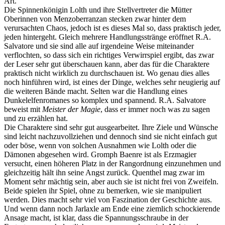
Art.
Die Spinnenkönigin Lolth und ihre Stellvertreter die Mütter
Oberinnen von Menzoberranzan stecken zwar hinter dem
verursachten Chaos, jedoch ist es dieses Mal so, dass praktisch jeder,
jeden hintergeht. Gleich mehrere Handlungsstränge eröffnet R.A.
Salvatore und sie sind alle auf irgendeine Weise miteinander
verflochten, so dass sich ein richtiges Verwirrspiel ergibt, das zwar
der Leser sehr gut überschauen kann, aber das für die Charaktere
praktisch nicht wirklich zu durchschauen ist. Wo genau dies alles
noch hinführen wird, ist eines der Dinge, welches sehr neugierig auf
die weiteren Bände macht. Selten war die Handlung eines
Dunkelelfenromanes so komplex und spannend. R.A. Salvatore
beweist mit
Meister der Magie
, dass er immer noch was zu sagen
und zu erzählen hat.
Die Charaktere sind sehr gut ausgearbeitet. Ihre Ziele und Wünsche
sind leicht nachzuvollziehen und dennoch sind sie nicht einfach gut
oder böse, wenn von solchen Ausnahmen wie Lolth oder die
Dämonen abgesehen wird. Gromph Baenre ist als Erzmagier
versucht, einen höheren Platz in der Rangordnung einzunehmen und
gleichzeitig hält ihn seine Angst zurück. Quenthel mag zwar im
Moment sehr mächtig sein, aber auch sie ist nicht frei von Zweifeln.
Beide spielen ihr Spiel, ohne zu bemerken, wie sie manipuliert
werden. Dies macht sehr viel von Faszination der Geschichte aus.
Und wenn dann noch Jarlaxle am Ende eine ziemlich schockierende
Ansage macht, ist klar, dass die Spannungsschraube in der