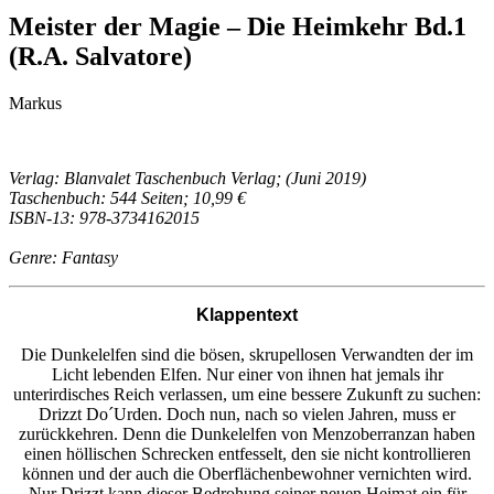
Meister der Magie – Die Heimkehr Bd.1
(R.A. Salvatore)
Markus
Verlag: Blanvalet Taschenbuch Verlag; (Juni 2019)
Taschenbuch: 544 Seiten; 10,99 €
ISBN-13: 978-3734162015
Genre: Fantasy
Klappentext
Die Dunkelelfen sind die bösen, skrupellosen Verwandten der im
Licht lebenden Elfen. Nur einer von ihnen hat jemals ihr
unterirdisches Reich verlassen, um eine bessere Zukunft zu suchen:
Drizzt Do´Urden. Doch nun, nach so vielen Jahren, muss er
zurückkehren. Denn die Dunkelelfen von Menzoberranzan haben
einen höllischen Schrecken entfesselt, den sie nicht kontrollieren
können und der auch die Oberflächenbewohner vernichten wird.
Nur Drizzt kann dieser Bedrohung seiner neuen Heimat ein für