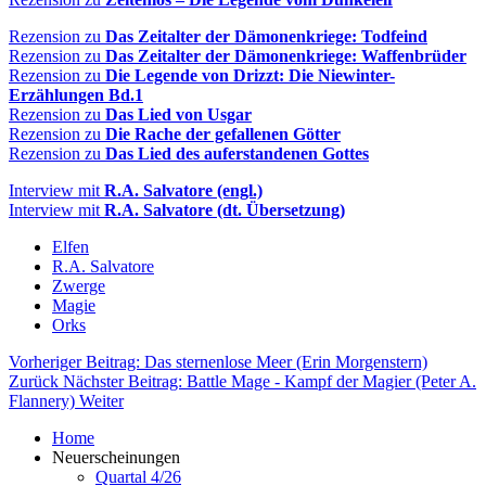
Rezension zu
Das Zeitalter der Dämonenkriege: Todfeind
Rezension zu
Das Zeitalter der Dämonenkriege: Waffenbrüder
Rezension zu
Die Legende von Drizzt: Die Niewinter-
Erzählungen Bd.1
Rezension zu
Das Lied von Usgar
Rezension zu
Die Rache der gefallenen Götter
Rezension zu
Das Lied des auferstandenen Gottes
Interview mit
R.A. Salvatore (engl.)
Interview mit
R.A. Salvatore (dt. Übersetzung)
Elfen
R.A. Salvatore
Zwerge
Magie
Orks
Vorheriger Beitrag: Das sternenlose Meer (Erin Morgenstern)
Zurück
Nächster Beitrag: Battle Mage - Kampf der Magier (Peter A.
Flannery)
Weiter
Home
Neuerscheinungen
Quartal 4/26