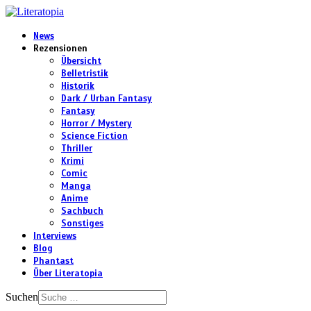
News
Rezensionen
Übersicht
Belletristik
Historik
Dark / Urban Fantasy
Fantasy
Horror / Mystery
Science Fiction
Thriller
Krimi
Comic
Manga
Anime
Sachbuch
Sonstiges
Interviews
Blog
Phantast
Über Literatopia
Suchen