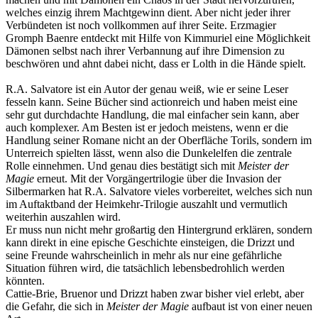
welches einzig ihrem Machtgewinn dient. Aber nicht jeder ihrer
Verbündeten ist noch vollkommen auf ihrer Seite. Erzmagier
Gromph Baenre entdeckt mit Hilfe von Kimmuriel eine Möglichkeit
Dämonen selbst nach ihrer Verbannung auf ihre Dimension zu
beschwören und ahnt dabei nicht, dass er Lolth in die Hände spielt.
R.A. Salvatore ist ein Autor der genau weiß, wie er seine Leser
fesseln kann. Seine Bücher sind actionreich und haben meist eine
sehr gut durchdachte Handlung, die mal einfacher sein kann, aber
auch komplexer. Am Besten ist er jedoch meistens, wenn er die
Handlung seiner Romane nicht an der Oberfläche Torils, sondern im
Unterreich spielten lässt, wenn also die Dunkelelfen die zentrale
Rolle einnehmen. Und genau dies bestätigt sich mit
Meister der
Magie
erneut. Mit der Vorgängertrilogie über die Invasion der
Silbermarken hat R.A. Salvatore vieles vorbereitet, welches sich nun
im Auftaktband der Heimkehr-Trilogie auszahlt und vermutlich
weiterhin auszahlen wird.
Er muss nun nicht mehr großartig den Hintergrund erklären, sondern
kann direkt in eine epische Geschichte einsteigen, die Drizzt und
seine Freunde wahrscheinlich in mehr als nur eine gefährliche
Situation führen wird, die tatsächlich lebensbedrohlich werden
könnten.
Cattie-Brie, Bruenor und Drizzt haben zwar bisher viel erlebt, aber
die Gefahr, die sich in
Meister der Magie
aufbaut ist von einer neuen