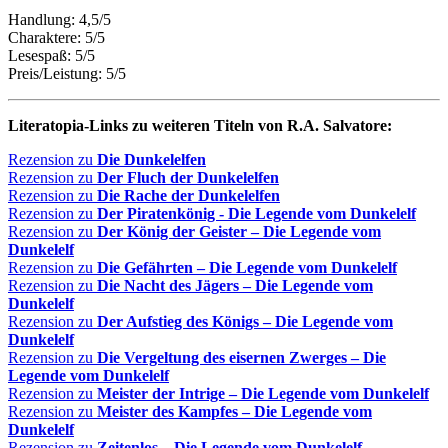
Handlung: 4,5/5
Charaktere: 5/5
Lesespaß: 5/5
Preis/Leistung: 5/5
Literatopia-Links zu weiteren Titeln von R.A. Salvatore:
Rezension zu
Die Dunkelelfen
Rezension zu
Der Fluch der Dunkelelfen
Rezension zu
Die Rache der Dunkelelfen
Rezension zu
Der Piratenkönig - Die Legende vom Dunkelelf
Rezension zu
Der König der Geister – Die Legende vom
Dunkelelf
Rezension zu
Die Gefährten – Die Legende vom Dunkelelf
Rezension zu
Die Nacht des Jägers – Die Legende vom
Dunkelelf
Rezension zu
Der Aufstieg des Königs – Die Legende vom
Dunkelelf
Rezension zu
Die Vergeltung des eisernen Zwerges – Die
Legende vom Dunkelelf
Rezension zu
Meister der Intrige – Die Legende vom Dunkelelf
Rezension zu
Meister des Kampfes – Die Legende vom
Dunkelelf
Rezension zu
Zeitenlos – Die Legende vom Dunkelelf