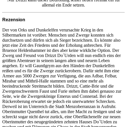
allemal ein Ende setzen.
Rezension
Der von Orks und Dunkelelfen verursachte Krieg in den
Silbermarken ist vorüber. Menschen und Zwerge konnten sich
durchsetzen und dürfen sich als Sieger bezeichnen. Es könnte also
jetzt eine Zeit des Friedens und der Erholung anbrechen. Für
Bruenor Heldenhammer ist dies aber keine wirkliche Option. Der
Zwerg und Freund von Drizzt Do´Urden will nun endlich eins der
größten Abenteuer in seinem langen alten und neuem Leben
angehen. Er will Gauntlgrym aus den Händen der Dunkelelfen
reißen und es für die Zwerge zurückerobern. Dafür steht ihm eine
Armee aus 5000 Zwergen zur Verfügung, die aus Adbar, Felbar,
Mirabar und Mithril-Halle stammen und so eine mehr als
beeindruckende Streitmacht bilden. Drizzt, Cattie-Brie und die
Zwergenschwestern Faust und Furie stehen ihm dabei genauso zur
Seite, wie die Zwergenkönige Emerus und Connerad. Bei der
Rückeroberung erwartet sie jedoch ein unerwarteter Schrecken.
Derweil ist im Unterreich die Stadt Menzoberranzan in Aufruhr.
Oberinmutter Quenthel tut alles, um ihre Macht zu festigen und sie
schreckt sogar nicht davor zurück, eine Oberflächenelfe zur neuen
Oberinmutter des neugegründeten zehnten Hauses Do´Urden zu
machen und mit Dämonen ein Chaos in der Stadt hervorzurufen,