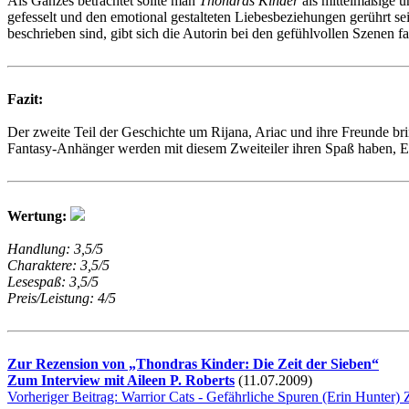
Als Ganzes betrachtet sollte man
Thondras Kinder
als mittelmäßige u
gefesselt und den emotional gestalteten Liebesbeziehungen gerührt s
beschrieben sind, gibt sich die Autorin bei den gefühlvollen Szenen fa
Fazit:
Der zweite Teil der Geschichte um Rijana, Ariac und ihre Freunde br
Fantasy-Anhänger werden mit diesem Zweiteiler ihren Spaß haben, Er
Wertung:
Handlung: 3,5/5
Charaktere: 3,5/5
Lesespaß: 3,5/5
Preis/Leistung: 4/5
Zur Rezension von „Thondras Kinder: Die Zeit der Sieben“
Zum Interview mit Aileen P. Roberts
(11.07.2009)
Vorheriger Beitrag: Warrior Cats - Gefährliche Spuren (Erin Hunter)