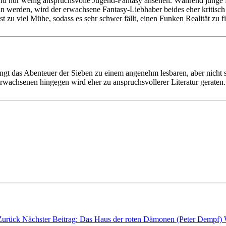
nd nur wenig anspruchsvolle Jugend-Fantasy ansehen. Während junge 
ein werden, wird der erwachsene Fantasy-Liebhaber beides eher kritis
st zu viel Mühe, sodass es sehr schwer fällt, einen Funken Realität zu f
ingt das Abenteuer der Sieben zu einem angenehm lesbaren, aber nicht 
wachsenen hingegen wird eher zu anspruchsvollerer Literatur geraten.
Zurück
Nächster Beitrag: Das Haus der roten Dämonen (Peter Dempf)