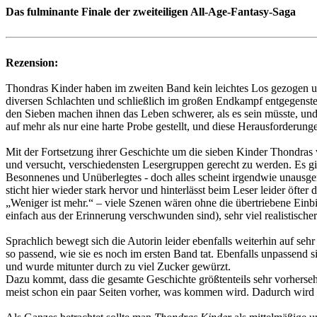
Das fulminante Finale der zweiteiligen All-Age-Fantasy-Saga
Rezension:
Thondras Kinder haben im zweiten Band kein leichtes Los gezogen und a
diversen Schlachten und schließlich im großen Endkampf entgegenstel
den Sieben machen ihnen das Leben schwerer, als es sein müsste, un
auf mehr als nur eine harte Probe gestellt, und diese Herausforderunge
Mit der Fortsetzung ihrer Geschichte um die sieben Kinder Thondras wa
und versucht, verschiedensten Lesergruppen gerecht zu werden. Es g
Besonnenes und Unüberlegtes - doch alles scheint irgendwie unausger
sticht hier wieder stark hervor und hinterlässt beim Leser leider öfter
„Weniger ist mehr.“ – viele Szenen wären ohne die übertriebene Einb
einfach aus der Erinnerung verschwunden sind), sehr viel realistisc
Sprachlich bewegt sich die Autorin leider ebenfalls weiterhin auf seh
so passend, wie sie es noch im ersten Band tat. Ebenfalls unpassend s
und wurde mitunter durch zu viel Zucker gewürzt.
Dazu kommt, dass die gesamte Geschichte größtenteils sehr vorherse
meist schon ein paar Seiten vorher, was kommen wird. Dadurch wird d