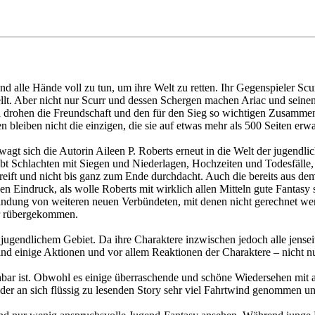
lle Hände voll zu tun, um ihre Welt zu retten. Ihr Gegenspieler Scurr 
lt. Aber nicht nur Scurr und dessen Schergen machen Ariac und seinen
d drohen die Freundschaft und den für den Sieg so wichtigen Zusammen
n bleiben nicht die einzigen, die sie auf etwas mehr als 500 Seiten erwa
gt sich die Autorin Aileen P. Roberts erneut in die Welt der jugendlich
ibt Schlachten mit Siegen und Niederlagen, Hochzeiten und Todesfälle
eift und nicht bis ganz zum Ende durchdacht. Auch die bereits aus dem
 den Eindruck, als wolle Roberts mit wirklich allen Mitteln gute Fantasy
indung von weiteren neuen Verbündeten, mit denen nicht gerechnet wer
her rübergekommen.
r jugendlichem Gebiet. Da ihre Charaktere inzwischen jedoch alle jensei
ind einige Aktionen und vor allem Reaktionen der Charaktere – nicht nur
hbar ist. Obwohl es einige überraschende und schöne Wiedersehen mit 
er an sich flüssig zu lesenden Story sehr viel Fahrtwind genommen und