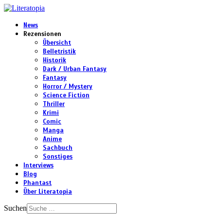
News
Rezensionen
Übersicht
Belletristik
Historik
Dark / Urban Fantasy
Fantasy
Horror / Mystery
Science Fiction
Thriller
Krimi
Comic
Manga
Anime
Sachbuch
Sonstiges
Interviews
Blog
Phantast
Über Literatopia
Suchen