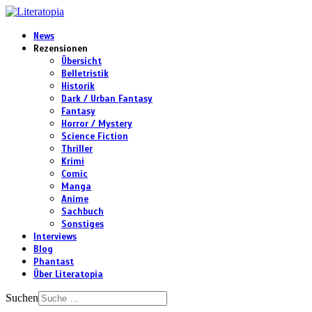
News
Rezensionen
Übersicht
Belletristik
Historik
Dark / Urban Fantasy
Fantasy
Horror / Mystery
Science Fiction
Thriller
Krimi
Comic
Manga
Anime
Sachbuch
Sonstiges
Interviews
Blog
Phantast
Über Literatopia
Suchen