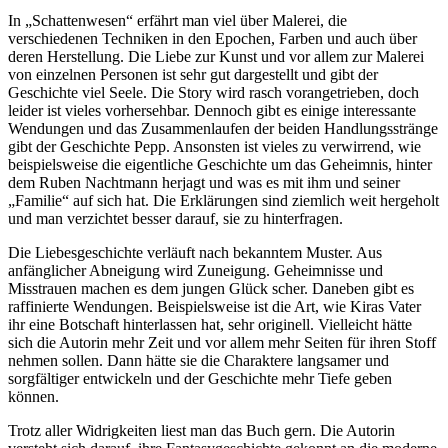
In „Schattenwesen“ erfährt man viel über Malerei, die
verschiedenen Techniken in den Epochen, Farben und auch über
deren Herstellung. Die Liebe zur Kunst und vor allem zur Malerei
von einzelnen Personen ist sehr gut dargestellt und gibt der
Geschichte viel Seele. Die Story wird rasch vorangetrieben, doch
leider ist vieles vorhersehbar. Dennoch gibt es einige interessante
Wendungen und das Zusammenlaufen der beiden Handlungsstränge
gibt der Geschichte Pepp. Ansonsten ist vieles zu verwirrend, wie
beispielsweise die eigentliche Geschichte um das Geheimnis, hinter
dem Ruben Nachtmann herjagt und was es mit ihm und seiner
„Familie“ auf sich hat. Die Erklärungen sind ziemlich weit hergeholt
und man verzichtet besser darauf, sie zu hinterfragen.
Die Liebesgeschichte verläuft nach bekanntem Muster. Aus
anfänglicher Abneigung wird Zuneigung. Geheimnisse und
Misstrauen machen es dem jungen Glück scher. Daneben gibt es
raffinierte Wendungen. Beispielsweise ist die Art, wie Kiras Vater
ihr eine Botschaft hinterlassen hat, sehr originell. Vielleicht hätte
sich die Autorin mehr Zeit und vor allem mehr Seiten für ihren Stoff
nehmen sollen. Dann hätte sie die Charaktere langsamer und
sorgfältiger entwickeln und der Geschichte mehr Tiefe geben
können.
Trotz aller Widrigkeiten liest man das Buch gern. Die Autorin