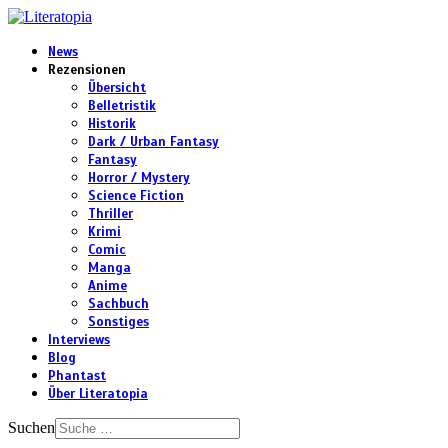
News
Rezensionen
Übersicht
Belletristik
Historik
Dark / Urban Fantasy
Fantasy
Horror / Mystery
Science Fiction
Thriller
Krimi
Comic
Manga
Anime
Sachbuch
Sonstiges
Interviews
Blog
Phantast
Über Literatopia
Suchen