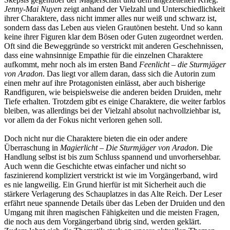
Jenny-Mai Nuyen
zeigt anhand der Vielzahl und Unterschiedlichkeit
ihrer Charaktere, dass nicht immer alles nur weiß und schwarz ist,
sondern dass das Leben aus vielen Grautönen besteht. Und so kann
keine ihrer Figuren klar dem Bösen oder Guten zugeordnet werden.
Oft sind die Beweggründe so verstrickt mit anderen Geschehnissen,
dass eine wahnsinnige Empathie für die einzelnen Charaktere
aufkommt, mehr noch als im ersten Band
Feenlicht – die Sturmjäger
von Aradon
. Das liegt vor allem daran, dass sich die Autorin zum
einen mehr auf ihre Protagonisten einlässt, aber auch bisherige
Randfiguren, wie beispielsweise die anderen beiden Druiden, mehr
Tiefe erhalten. Trotzdem gibt es einige Charaktere, die weiter farblos
bleiben, was allerdings bei der Vielzahl absolut nachvollziehbar ist,
vor allem da der Fokus nicht verloren gehen soll.
Doch nicht nur die Charaktere bieten die ein oder andere
Überraschung in
Magierlicht – Die Sturmjäger von Aradon
. Die
Handlung selbst ist bis zum Schluss spannend und unvorhersehbar.
Auch wenn die Geschichte etwas einfacher und nicht so
faszinierend kompliziert verstrickt ist wie im Vorgängerband, wird
es nie langweilig. Ein Grund hierfür ist mit Sicherheit auch die
stärkere Verlagerung des Schauplatzes in das Alte Reich. Der Leser
erfährt neue spannende Details über das Leben der Druiden und den
Umgang mit ihren magischen Fähigkeiten und die meisten Fragen,
die noch aus dem Vorgängerband übrig sind, werden geklärt.