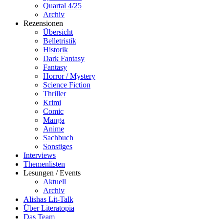
Quartal 4/25
Archiv
Rezensionen
Übersicht
Belletristik
Historik
Dark Fantasy
Fantasy
Horror / Mystery
Science Fiction
Thriller
Krimi
Comic
Manga
Anime
Sachbuch
Sonstiges
Interviews
Themenlisten
Lesungen / Events
Aktuell
Archiv
Alishas Lit-Talk
Über Literatopia
Das Team