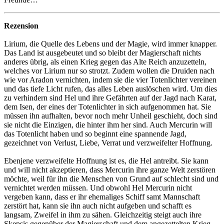
Rezension
Lirium, die Quelle des Lebens und der Magie, wird immer knapper.
Das Land ist ausgebeutet und so bleibt der Magierschaft nichts
anderes übrig, als einen Krieg gegen das Alte Reich anzuzetteln,
welches vor Lirium nur so strotzt. Zudem wollen die Druiden nach
wie vor Aradon vernichten, indem sie die vier Totenlichter vereinen
und das tiefe Licht rufen, das alles Leben auslöschen wird. Um dies
zu verhindern sind Hel und ihre Gefährten auf der Jagd nach Karat,
dem Isen, der eines der Totenlichter in sich aufgenommen hat. Sie
müssen ihn aufhalten, bevor noch mehr Unheil geschieht, doch sind
sie nicht die Einzigen, die hinter ihm her sind. Auch Mercurin will
das Totenlicht haben und so beginnt eine spannende Jagd,
gezeichnet von Verlust, Liebe, Verrat und verzweifelter Hoffnung.
Ebenjene verzweifelte Hoffnung ist es, die Hel antreibt. Sie kann
und will nicht akzeptieren, dass Mercurin ihre ganze Welt zerstören
möchte, weil für ihn die Menschen von Grund auf schlecht sind und
vernichtet werden müssen. Und obwohl Hel Mercurin nicht
vergeben kann, dass er ihr ehemaliges Schiff samt Mannschaft
zerstört hat, kann sie ihn auch nicht aufgeben und schafft es
langsam, Zweifel in ihm zu sähen. Gleichzeitig steigt auch ihre
Skepsis gegenüber der Magierschaft und dem angezettelten Krieg.