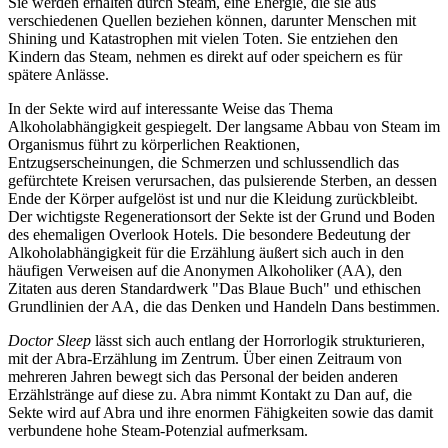
Sie werden erhalten durch Steam, eine Energie, die sie aus
verschiedenen Quellen beziehen können, darunter Menschen mit
Shining und Katastrophen mit vielen Toten. Sie entziehen den
Kindern das Steam, nehmen es direkt auf oder speichern es für
spätere Anlässe.
In der Sekte wird auf interessante Weise das Thema
Alkoholabhängigkeit gespiegelt. Der langsame Abbau von Steam im
Organismus führt zu körperlichen Reaktionen,
Entzugserscheinungen, die Schmerzen und schlussendlich das
gefürchtete Kreisen verursachen, das pulsierende Sterben, an dessen
Ende der Körper aufgelöst ist und nur die Kleidung zurückbleibt.
Der wichtigste Regenerationsort der Sekte ist der Grund und Boden
des ehemaligen Overlook Hotels. Die besondere Bedeutung der
Alkoholabhängigkeit für die Erzählung äußert sich auch in den
häufigen Verweisen auf die Anonymen Alkoholiker (AA), den
Zitaten aus deren Standardwerk "Das Blaue Buch" und ethischen
Grundlinien der AA, die das Denken und Handeln Dans bestimmen.
Doctor Sleep
lässt sich auch entlang der Horrorlogik strukturieren,
mit der Abra-Erzählung im Zentrum. Über einen Zeitraum von
mehreren Jahren bewegt sich das Personal der beiden anderen
Erzählstränge auf diese zu. Abra nimmt Kontakt zu Dan auf, die
Sekte wird auf Abra und ihre enormen Fähigkeiten sowie das damit
verbundene hohe Steam-Potenzial aufmerksam.