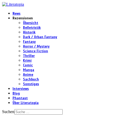
News
Rezensionen
Übersicht
Belletristik
Historik
Dark / Urban Fantasy
Fantasy
Horror / Mystery
Science Fiction
Thriller
Krimi
Comic
Manga
Anime
Sachbuch
Sonstiges
Interviews
Blog
Phantast
Über Literatopia
Suchen