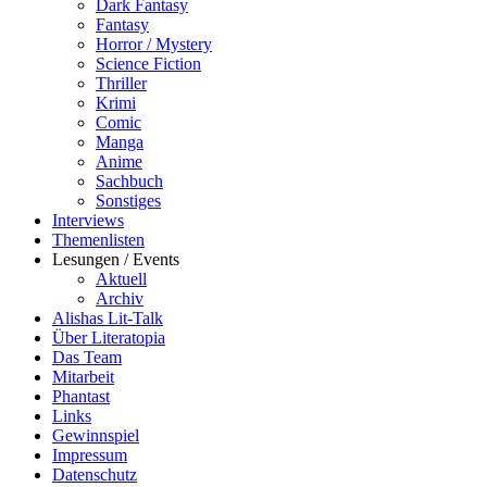
Dark Fantasy
Fantasy
Horror / Mystery
Science Fiction
Thriller
Krimi
Comic
Manga
Anime
Sachbuch
Sonstiges
Interviews
Themenlisten
Lesungen / Events
Aktuell
Archiv
Alishas Lit-Talk
Über Literatopia
Das Team
Mitarbeit
Phantast
Links
Gewinnspiel
Impressum
Datenschutz