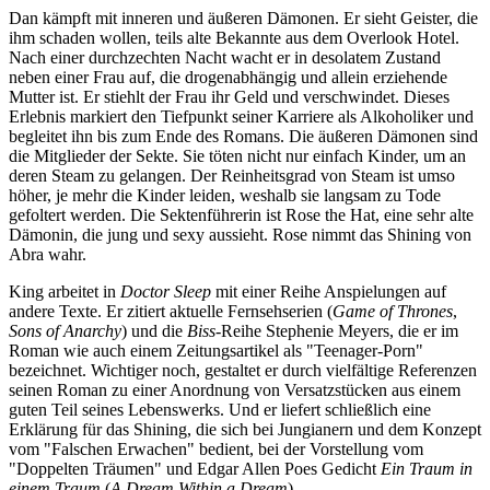
Dan kämpft mit inneren und äußeren Dämonen. Er sieht Geister, die
ihm schaden wollen, teils alte Bekannte aus dem Overlook Hotel.
Nach einer durchzechten Nacht wacht er in desolatem Zustand
neben einer Frau auf, die drogenabhängig und allein erziehende
Mutter ist. Er stiehlt der Frau ihr Geld und verschwindet. Dieses
Erlebnis markiert den Tiefpunkt seiner Karriere als Alkoholiker und
begleitet ihn bis zum Ende des Romans. Die äußeren Dämonen sind
die Mitglieder der Sekte. Sie töten nicht nur einfach Kinder, um an
deren Steam zu gelangen. Der Reinheitsgrad von Steam ist umso
höher, je mehr die Kinder leiden, weshalb sie langsam zu Tode
gefoltert werden. Die Sektenführerin ist Rose the Hat, eine sehr alte
Dämonin, die jung und sexy aussieht. Rose nimmt das Shining von
Abra wahr.
King arbeitet in
Doctor Sleep
mit einer Reihe Anspielungen auf
andere Texte. Er zitiert aktuelle Fernsehserien (
Game of Thrones
,
Sons of Anarchy
) und die
Biss
-Reihe Stephenie Meyers, die er im
Roman wie auch einem Zeitungsartikel als "Teenager-Porn"
bezeichnet. Wichtiger noch, gestaltet er durch vielfältige Referenzen
seinen Roman zu einer Anordnung von Versatzstücken aus einem
guten Teil seines Lebenswerks. Und er liefert schließlich eine
Erklärung für das Shining, die sich bei Jungianern und dem Konzept
vom "Falschen Erwachen" bedient, bei der Vorstellung vom
"Doppelten Träumen" und Edgar Allen Poes Gedicht
Ein Traum in
einem Traum
(
A Dream Within a Dream
).