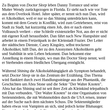
Zu Beginn von
Doctor Sleep
leben Danny Torrance und seine
Mutter Wendy zurückgezogen in Florida. Er sieht nach wie vor Tote
aus dem Overlook Hotel. Jahre später, er nennt sich nun Dan, wird
er Alkoholiker, weil er nur so das Shining unterdrücken kann,
kommt mit dem Gesetz in Konflikt, wird zum Getriebenen, reist von
Stadt zu Stadt, hat kurzzeitig einen Job, den er nach einem
Vollrausch verliert – eine Schleife existenzieller Not, aus der er nicht
mit eigener Kraft herausfindet. Dan fährt nach New Hampshire und
arbeitet in einem Freizeitpark in der Kleinstadt Frazier. Der Leiter
der städtischen Dienste, Casey Kingsley, selbst trockener
Alkoholiker, hilft Dan, der zu den Anonymen Alkoholikern geht
und Stabilität in sein Leben bekommt. Dan bekommt eine
Anstellung in einem Hospiz, wo man ihn Doctor Sleep nennt, weil
er Sterbenden einen friedlichen Übergang ermöglicht.
Während
Shining
die Alkoholabhängigkeit als Symptom behandelt,
setzt
Doctor Sleep
sie in das Zentrum der Erzählung. Das Thema
wird flankiert durch zwei Handlungsstränge aus der Phantastik, die
Geschichten um Abra Stone und die Sekte "Der Wahre Knoten".
Abra hat das Shining und ist seit ihrer Zeit als Kleinkind telepathisch
mit Dan verbunden. "Der Wahre Knoten" ist eine Organisation von
Serienmördern, die mit Wohnmobilen durch die USA reisen, immer
auf der Suche nach dem nächsten Schuss. Die Sektenmitglieder
haben etwas von Vampiren an sich, sind jedoch keine Blutsauger.