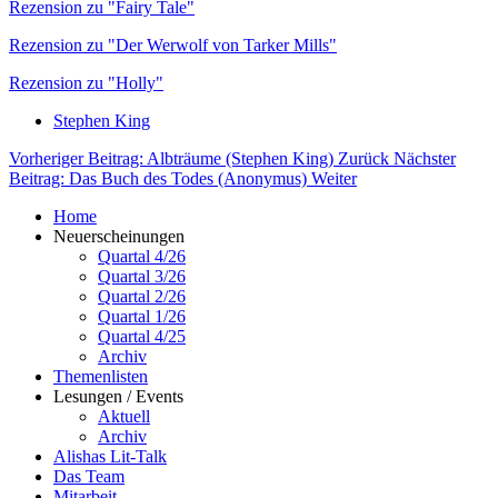
Rezension zu "Fairy Tale"
Rezension zu "Der Werwolf von Tarker Mills"
Rezension zu "Holly"
Stephen King
Vorheriger Beitrag: Albträume (Stephen King)
Zurück
Nächster
Beitrag: Das Buch des Todes (Anonymus)
Weiter
Home
Neuerscheinungen
Quartal 4/26
Quartal 3/26
Quartal 2/26
Quartal 1/26
Quartal 4/25
Archiv
Themenlisten
Lesungen / Events
Aktuell
Archiv
Alishas Lit-Talk
Das Team
Mitarbeit