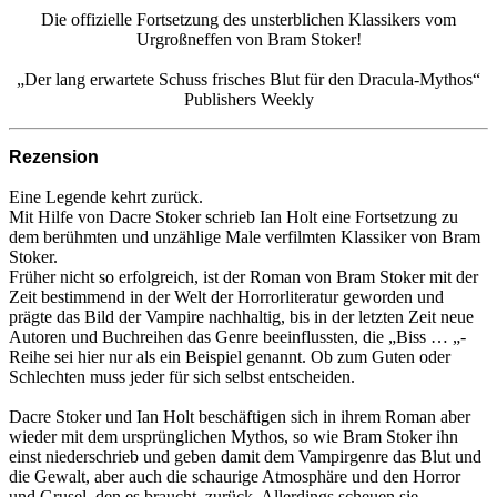
Die offizielle Fortsetzung des unsterblichen Klassikers vom
Urgroßneffen von Bram Stoker!
„Der lang erwartete Schuss frisches Blut für den Dracula-Mythos“
Publishers Weekly
Rezension
Eine Legende kehrt zurück.
Mit Hilfe von Dacre Stoker schrieb Ian Holt eine Fortsetzung zu
dem berühmten und unzählige Male verfilmten Klassiker von Bram
Stoker.
Früher nicht so erfolgreich, ist der Roman von Bram Stoker mit der
Zeit bestimmend in der Welt der Horrorliteratur geworden und
prägte das Bild der Vampire nachhaltig, bis in der letzten Zeit neue
Autoren und Buchreihen das Genre beeinflussten, die „Biss … „-
Reihe sei hier nur als ein Beispiel genannt. Ob zum Guten oder
Schlechten muss jeder für sich selbst entscheiden.
Dacre Stoker und Ian Holt beschäftigen sich in ihrem Roman aber
wieder mit dem ursprünglichen Mythos, so wie Bram Stoker ihn
einst niederschrieb und geben damit dem Vampirgenre das Blut und
die Gewalt, aber auch die schaurige Atmosphäre und den Horror
und Grusel, den es braucht, zurück. Allerdings scheuen sie