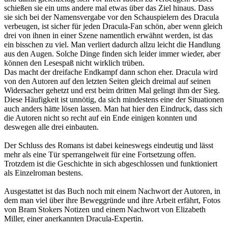
schießen sie ein ums andere mal etwas über das Ziel hinaus. Dass
sie sich bei der Namensvergabe vor den Schauspielern des Dracula
verbeugen, ist sicher für jeden Dracula-Fan schön, aber wenn gleich
drei von ihnen in einer Szene namentlich erwähnt werden, ist das
ein bisschen zu viel. Man verliert dadurch allzu leicht die Handlung
aus den Augen. Solche Dinge finden sich leider immer wieder, aber
können den Lesespaß nicht wirklich trüben.
Das macht der dreifache Endkampf dann schon eher. Dracula wird
von den Autoren auf den letzten Seiten gleich dreimal auf seinen
Widersacher gehetzt und erst beim dritten Mal gelingt ihm der Sieg.
Diese Häufigkeit ist unnötig, da sich mindestens eine der Situationen
auch anders hätte lösen lassen. Man hat hier den Eindruck, dass sich
die Autoren nicht so recht auf ein Ende einigen konnten und
deswegen alle drei einbauten.
Der Schluss des Romans ist dabei keineswegs eindeutig und lässt
mehr als eine Tür sperrangelweit für eine Fortsetzung offen.
Trotzdem ist die Geschichte in sich abgeschlossen und funktioniert
als Einzelroman bestens.
Ausgestattet ist das Buch noch mit einem Nachwort der Autoren, in
dem man viel über ihre Beweggründe und ihre Arbeit erfährt, Fotos
von Bram Stokers Notizen und einem Nachwort von Elizabeth
Miller, einer anerkannten Dracula-Expertin.