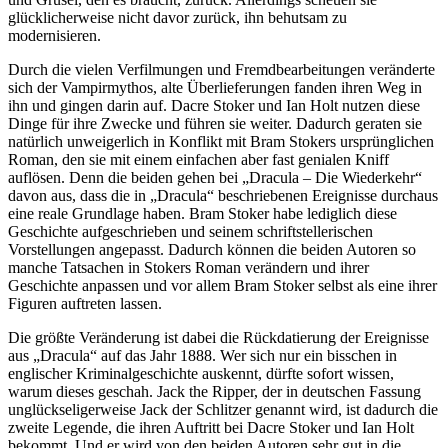
glücklicherweise nicht davor zurück, ihn behutsam zu
modernisieren.
Durch die vielen Verfilmungen und Fremdbearbeitungen veränderte
sich der Vampirmythos, alte Überlieferungen fanden ihren Weg in
ihn und gingen darin auf. Dacre Stoker und Ian Holt nutzen diese
Dinge für ihre Zwecke und führen sie weiter. Dadurch geraten sie
natürlich unweigerlich in Konflikt mit Bram Stokers ursprünglichen
Roman, den sie mit einem einfachen aber fast genialen Kniff
auflösen. Denn die beiden gehen bei „Dracula – Die Wiederkehr“
davon aus, dass die in „Dracula“ beschriebenen Ereignisse durchaus
eine reale Grundlage haben. Bram Stoker habe lediglich diese
Geschichte aufgeschrieben und seinem schriftstellerischen
Vorstellungen angepasst. Dadurch können die beiden Autoren so
manche Tatsachen in Stokers Roman verändern und ihrer
Geschichte anpassen und vor allem Bram Stoker selbst als eine ihrer
Figuren auftreten lassen.
Die größte Veränderung ist dabei die Rückdatierung der Ereignisse
aus „Dracula“ auf das Jahr 1888. Wer sich nur ein bisschen in
englischer Kriminalgeschichte auskennt, dürfte sofort wissen,
warum dieses geschah. Jack the Ripper, der in deutschen Fassung
unglückseligerweise Jack der Schlitzer genannt wird, ist dadurch die
zweite Legende, die ihren Auftritt bei Dacre Stoker und Ian Holt
bekommt. Und er wird von den beiden Autoren sehr gut in die