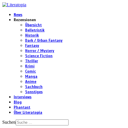
News
Rezensionen
Übersicht
Belletristik
Historik
Dark / Urban Fantasy
Fantasy
Horror / Mystery
Science Fiction
Thriller
Krimi
Comic
Manga
Anime
Sachbuch
Sonstiges
Interviews
Blog
Phantast
Über Literatopia
Suchen