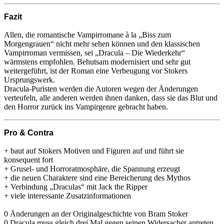
Fazit
Allen, die romantische Vampirromane à la „Biss zum
Morgengrauen“ nicht mehr sehen können und den klassischen
Vampirroman vermissen, sei „Dracula – Die Wiederkehr“
wärmstens empfohlen. Behutsam modernisiert und sehr gut
weitergeführt, ist der Roman eine Verbeugung vor Stokers
Ursprungswerk.
Dracula-Puristen werden die Autoren wegen der Änderungen
verteufeln, alle anderen werden ihnen danken, dass sie das Blut und
den Horror zurück ins Vampirgenre gebracht haben.
Pro & Contra
+ baut auf Stokers Motiven und Figuren auf und führt sie
konsequent fort
+ Grusel- und Horroratmosphäre, die Spannung erzeugt
+ die neuen Charaktere sind eine Bereicherung des Mythos
+ Verbindung „Draculas“ mit Jack the Ripper
+ viele interessante Zusatzinformationen
0 Änderungen an der Originalgeschichte von Bram Stoker
0 Dracula muss gleich drei Mal gegen seinen Widersacher antreten,