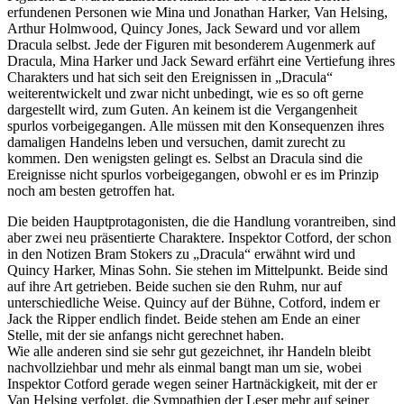
erfundenen Personen wie Mina und Jonathan Harker, Van Helsing,
Arthur Holmwood, Quincy Jones, Jack Seward und vor allem
Dracula selbst. Jede der Figuren mit besonderem Augenmerk auf
Dracula, Mina Harker und Jack Seward erfährt eine Vertiefung ihres
Charakters und hat sich seit den Ereignissen in „Dracula“
weiterentwickelt und zwar nicht unbedingt, wie es so oft gerne
dargestellt wird, zum Guten. An keinem ist die Vergangenheit
spurlos vorbeigegangen. Alle müssen mit den Konsequenzen ihres
damaligen Handelns leben und versuchen, damit zurecht zu
kommen. Den wenigsten gelingt es. Selbst an Dracula sind die
Ereignisse nicht spurlos vorbeigegangen, obwohl er es im Prinzip
noch am besten getroffen hat.
Die beiden Hauptprotagonisten, die die Handlung vorantreiben, sind
aber zwei neu präsentierte Charaktere. Inspektor Cotford, der schon
in den Notizen Bram Stokers zu „Dracula“ erwähnt wird und
Quincy Harker, Minas Sohn. Sie stehen im Mittelpunkt. Beide sind
auf ihre Art getrieben. Beide suchen sie den Ruhm, nur auf
unterschiedliche Weise. Quincy auf der Bühne, Cotford, indem er
Jack the Ripper endlich findet. Beide stehen am Ende an einer
Stelle, mit der sie anfangs nicht gerechnet haben.
Wie alle anderen sind sie sehr gut gezeichnet, ihr Handeln bleibt
nachvollziehbar und mehr als einmal bangt man um sie, wobei
Inspektor Cotford gerade wegen seiner Hartnäckigkeit, mit der er
Van Helsing verfolgt, die Sympathien der Leser mehr auf seiner