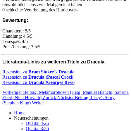
obwohl höchstens zwei Mal gereicht hätten
0 schlechte Verarbeitung des Hardcovers
Bewertung:
Charaktere: 5/5
Handlung: 4,5/5
Lesespaß: 4/5
Preis/Leistung: 3,5/5
Literatopia-Links zu weiteren Titeln zu Dracula:
Rezension zu
Bram Stoker´s Dracula
Rezension zu
Dracula (Pascal Croci)
Rezension zu
Dracula (Georges Bess)
Vorheriger Beitrag: Metamorphosen (Hrsg. Manuel Bianchi, Sabrina
Eberl, Nina Horvath)
Zurück
Nächster Beitrag: Lisey's Story
(Stephen King)
Weiter
Home
Neuerscheinungen
Quartal 4/26
Quartal 3/26