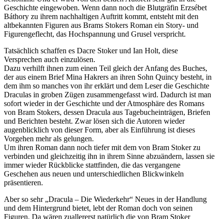
Geschichte eingewoben. Wenn dann noch die Blutgräfin Erzsébet
Báthory zu ihrem nachhaltigen Auftritt kommt, entsteht mit den
altbekannten Figuren aus Brams Stokers Roman ein Story- und
Figurengeflecht, das Hochspannung und Grusel verspricht.
Tatsächlich schaffen es Dacre Stoker und Ian Holt, diese
Versprechen auch einzulösen.
Dazu verhilft ihnen zum einen Teil gleich der Anfang des Buches,
der aus einem Brief Mina Hakrers an ihren Sohn Quincy besteht, in
dem ihm so manches von ihr erklärt und dem Leser die Geschichte
Draculas in groben Zügen zusammengefasst wird. Dadurch ist man
sofort wieder in der Geschichte und der Atmosphäre des Romans
von Bram Stokers, dessen Dracula aus Tagebucheinträgen, Briefen
und Berichten besteht. Zwar lösen sich die Autoren wieder
augenblicklich von dieser Form, aber als Einführung ist dieses
Vorgehen mehr als gelungen.
Um ihren Roman dann noch tiefer mit dem von Bram Stoker zu
verbinden und gleichzeitig ihn in ihrem Sinne abzuändern, lassen sie
immer wieder Rückblicke stattfinden, die das vergangene
Geschehen aus neuen und unterschiedlichen Blickwinkeln
präsentieren.
Aber so sehr „Dracula – Die Wiederkehr“ Neues in der Handlung
und dem Hintergrund bietet, lebt der Roman doch von seinen
Figuren. Da wären zuallererst natürlich die von Bram Stoker