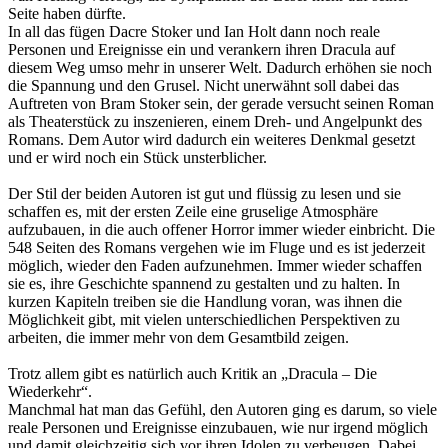
Seite haben dürfte.
In all das fügen Dacre Stoker und Ian Holt dann noch reale
Personen und Ereignisse ein und verankern ihren Dracula auf
diesem Weg umso mehr in unserer Welt. Dadurch erhöhen sie noch
die Spannung und den Grusel. Nicht unerwähnt soll dabei das
Auftreten von Bram Stoker sein, der gerade versucht seinen Roman
als Theaterstück zu inszenieren, einem Dreh- und Angelpunkt des
Romans. Dem Autor wird dadurch ein weiteres Denkmal gesetzt
und er wird noch ein Stück unsterblicher.
Der Stil der beiden Autoren ist gut und flüssig zu lesen und sie
schaffen es, mit der ersten Zeile eine gruselige Atmosphäre
aufzubauen, in die auch offener Horror immer wieder einbricht. Die
548 Seiten des Romans vergehen wie im Fluge und es ist jederzeit
möglich, wieder den Faden aufzunehmen. Immer wieder schaffen
sie es, ihre Geschichte spannend zu gestalten und zu halten. In
kurzen Kapiteln treiben sie die Handlung voran, was ihnen die
Möglichkeit gibt, mit vielen unterschiedlichen Perspektiven zu
arbeiten, die immer mehr von dem Gesamtbild zeigen.
Trotz allem gibt es natürlich auch Kritik an „Dracula – Die
Wiederkehr“.
Manchmal hat man das Gefühl, den Autoren ging es darum, so viele
reale Personen und Ereignisse einzubauen, wie nur irgend möglich
und damit gleichzeitig sich vor ihren Idolen zu verbeugen. Dabei