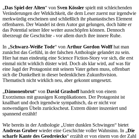
„
Das Spiel der Alten
“ von
Sven Kössler
spielt mit schleichenden
Veränderungen der Wirklichkeit, die dem Leser zuerst nur irgendwie
merkwürdig erscheinen und schließlich ihr phantastisches Element
offenbaren. Der Wandel ist dem Autor gut gelungen, doch hätte er
das Potential seiner Idee weiter ausschöpfen können. Dennoch
überzeugt die Geschichte - vor allem durch ihre innere Ruhe.
In „
Schwarz-Weiße Tode
“ von
Arthur Gordon Wolff
hat man
zunächst das Gefühl, in der falschen Anthologie gelandet zu sein.
Hier hat man eindeutig eine Science Fiction-Story vor sich, die erst
einmal nicht wirklich düster wird. Doch als klar wird, auf was für
eine Jagd der Protagonist mit seinem Vater gehen muss, offenbart
sich die Dunkelheit in dieser bedenklichen Zukunftsvision.
Thematisch nicht wirklich neu, aber gekonnt umgesetzt.
„
Dämonenbrut
“ von
David Grashoff
handelt von einem
Exorzismus mit grausigen Komplikationen. Der Protagonist ist
knallhart und doch irgendwie sympathisch, da er nicht vor
notwendigen Übeln zurückscheut. Extrem düster inszeniert und
spannend erzählt!
Wie bereits in der Anthologie „Unter dunklen Schwingen“ bietet
Andreas Gruber
wieder eine Geschichte voller Wahnsinn. In „
Die
scharfe Kante des Geodreiecks
“ erzählt er von einem von der Zahl