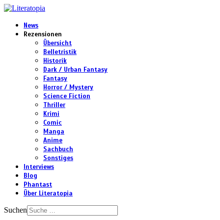
News
Rezensionen
Übersicht
Belletristik
Historik
Dark / Urban Fantasy
Fantasy
Horror / Mystery
Science Fiction
Thriller
Krimi
Comic
Manga
Anime
Sachbuch
Sonstiges
Interviews
Blog
Phantast
Über Literatopia
Suchen