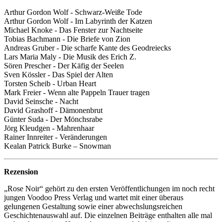
Arthur Gordon Wolf - Schwarz-Weiße Tode
Arthur Gordon Wolf - Im Labyrinth der Katzen
Michael Knoke - Das Fenster zur Nachtseite
Tobias Bachmann - Die Briefe von Zion
Andreas Gruber - Die scharfe Kante des Geodreiecks
Lars Maria Maly - Die Musik des Erich Z.
Sören Prescher - Der Käfig der Seelen
Sven Kössler - Das Spiel der Alten
Torsten Scheib - Urban Heart
Mark Freier - Wenn alte Pappeln Trauer tragen
David Seinsche - Nacht
David Grashoff - Dämonenbrut
Günter Suda - Der Mönchsrabe
Jörg Kleudgen - Mahrenhaar
Rainer Innreiter - Veränderungen
Kealan Patrick Burke – Snowman
Rezension
„Rose Noir“ gehört zu den ersten Veröffentlichungen im noch recht
jungen Voodoo Press Verlag und wartet mit einer überaus
gelungenen Gestaltung sowie einer abwechslungsreichen
Geschichtenauswahl auf. Die einzelnen Beiträge enthalten alle mal