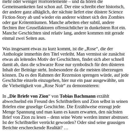
mehr oder weniger Horrorelemente – und da hören die
Gemeinsamkeiten fast schon auf. Der eine schreibt eher historisch,
der andere ganz alltäglich, der nächste liefert eine düstere Science
Fiction-Story ab und wieder ein anderer widmet sich den Zombies
oder gar Krötenträumen. Manche arbeiten eher subtil, andere
flechten ihre Gruselfaktoren offensichtlicher in dunkelstem Rot ein.
Manche Geschichten sind relativ lang, andere kommen mit gerade
einmal zwei Seiten aus.
Was insgesamt etwas zu kurz kommt, ist die „Rose“, die der
Anthologie immerhin den Titel verleiht. Man vermisst sie zunächst
etwas als leitendes Motiv der Geschichten, findet sich aber schnell
damit ab, dass die schwarze Rose nur symbolisch für den düsteren
Inhalt der Beiträge steht. Insbesondere da die meisten überzeugen
können. Da es den Rahmen der Rezension sprengen würde, auf jede
Geschichte einzeln einzugehen, hier nur ein paar ausgewählte, um
die Vielseitigkeit von „Rose Noir“ zu demonstrieren:
In „
Die Briefe von Zion
“ von
Tobias Bachmann
erzählt
abwechselnd ein Freund des Schriftstellers und Zion selbst in seinen
Briefen eine gruselige Geschichte. Die Erzählweise erzeugt jede
Menge Spannung und man kann es kaum erwarten, den nächsten
Brief von Zion zu lesen – denn seine Worte werden immer abstruser.
Ist der Schriftsteller verrückt geworden? Oder sind seine grausigen
Berichte erschreckende Realität? …