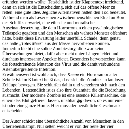
erfunden werden wollte. Tatsächlich ist der Klappentext irreleitend,
denn an sich ist die Entscheidung, sich auf das offene Meer zu
retten, eine gute Idee. Jegliche Alternativen hätten den Tod bedeutet.
Während man als Leser einen zwischenmenschlichen Eklat an Bord
des Schiffes erwartet, eine ethische und moralische
Auseinandersetzung, die dem Horrorroman einen psychologischen
Teilaspekt gegeben und den Menschen als wahres Monster offenbart
hätte, bleibt diese Erwartung leider unerfüllt. Schade, denn genau
das hätte „
Totes Meer
“ aus der Masse hervorheben können.
Immerhin bleibt eine solide Zombiestory, die zwar keine
Überraschungen bietet, dafür aber nicht unter Längen leidet und
durchaus interessante Aspekte bietet. Besonders hervorstechen kann
die fortschreitende Mutation des Virus und die damit verbundene
Artenübergreifende Infektion.
Erwähnenswert ist wohl auch, dass
Keene
ein Horrorautor alter
Schule ist. Im Klartext heißt das, dass sich die Zombies in lautloser
Zeitlupe bewegen. Sie schlurfen dahin und verzehren sich nach den
Lebenden. Letztendlich ist es also ihre Quantität, die die Bedrohung
ausmacht. Der moderne Zombie ist eine rasende Killermaschine, die
einem das Blut gefrieren lassen, unabhängig davon, ob es nur einer
ist oder eine ganze Horde. Hier muss der persönliche Geschmack
entscheiden.
Der Autor schickt eine übersichtliche Anzahl von Menschen in den
Überlebenskampf. Nur selten weicht er von der Seite der vier