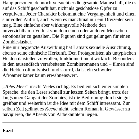
Hauptpersonen, dennoch versucht er die gesamte Mannschaft, die es
auf das Schiff geschafft hat, nicht als gesichtslose Opfer zu
verpulvern. Jeder Charakter bekommt eine Vergangenheit und einen
sinnvollen Auftritt, auch wenn es manchmal nur ein Dreizeiler sein
mag. Eine einfache aber wirkungsvolle Methode den
unverzichtbaren Verlust von dem einen oder anderen Menschen
emotionaler zu gestalten. Die Figuren sind gut gelungen für einen
Zombieslasher.
Eine nur begrenzte Auswirkung hat Lamars sexuelle Ausrichtung,
ebenso seine ethnische Herkunft. Den Protagonisten als untypischen
Helden darstellen zu wollen, funktioniert nicht wirklich. Besonders
in den tausendfach verarbeiteten Zombieromanen und – filmen sind
die Helden oft untypisch und skurril, da ist ein schwuler
Afroamerikaner kaum erwähnenswert.
„
Totes Meer
“ macht Vieles richtig. Es bedient sich einer simplen
Sprache, die den Leser schnell zur letzten Seiten bringt, trotz der
langsamen Gangart der Zombies, ist die Bedrohung durch sie gut
greifbar und weiterhin ist die Idee mit dem Schiff interessant. Zur
selben Zeit gelingt es
Keene
nicht, seinen Roman in Gewässer zu
navigieren, die Abseits von Altbekanntem liegen.
Fazit