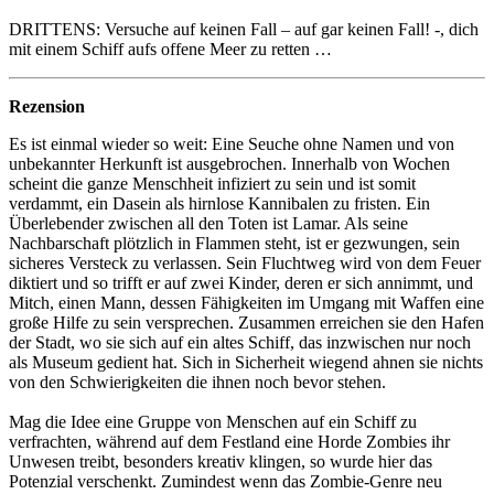
DRITTENS: Versuche auf keinen Fall – auf gar keinen Fall! -, dich
mit einem Schiff aufs offene Meer zu retten …
Rezension
Es ist einmal wieder so weit: Eine Seuche ohne Namen und von
unbekannter Herkunft ist ausgebrochen. Innerhalb von Wochen
scheint die ganze Menschheit infiziert zu sein und ist somit
verdammt, ein Dasein als hirnlose Kannibalen zu fristen. Ein
Überlebender zwischen all den Toten ist Lamar. Als seine
Nachbarschaft plötzlich in Flammen steht, ist er gezwungen, sein
sicheres Versteck zu verlassen. Sein Fluchtweg wird von dem Feuer
diktiert und so trifft er auf zwei Kinder, deren er sich annimmt, und
Mitch, einen Mann, dessen Fähigkeiten im Umgang mit Waffen eine
große Hilfe zu sein versprechen. Zusammen erreichen sie den Hafen
der Stadt, wo sie sich auf ein altes Schiff, das inzwischen nur noch
als Museum gedient hat. Sich in Sicherheit wiegend ahnen sie nichts
von den Schwierigkeiten die ihnen noch bevor stehen.
Mag die Idee eine Gruppe von Menschen auf ein Schiff zu
verfrachten, während auf dem Festland eine Horde Zombies ihr
Unwesen treibt, besonders kreativ klingen, so wurde hier das
Potenzial verschenkt. Zumindest wenn das Zombie-Genre neu