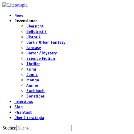
News
Rezensionen
Übersicht
Belletristik
Historik
Dark / Urban Fantasy
Fantasy
Horror / Mystery
Science Fiction
Thriller
Krimi
Comic
Manga
Anime
Sachbuch
Sonstiges
Interviews
Blog
Phantast
Über Literatopia
Suchen