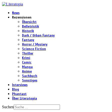
News
Rezensionen
Übersicht
Belletristik
Historik
Dark / Urban Fantasy
Fantasy
Horror / Mystery
Science Fiction
Thriller
Krimi
Comic
Manga
Anime
Sachbuch
Sonstiges
Interviews
Blog
Phantast
Über Literatopia
Suchen