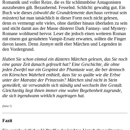
Romantik und voller Reize, die es für schlimmböse Antagonisten
auszubeuten gilt. Bezaubernd. Fesselnd. Schlicht: gewaltig gut. Ein
Buch wie dieses
(obwohl die Grundelemente durchaus vertraut sein
müssten)
hat man tatsächlich in dieser Form noch nicht gelesen,
denn es vermengt sehr vieles, ohne darüber hinaus überladen zu sein
und sticht damit aus der Masse düsterer Dark Fantasy- und Mystery-
Romane wohltuend hervor. Leser die jedoch einen weiteren Roman
mit einem gut gestalteten Vampir-Ersatz erwarten, sollten die Finger
davon lassen. Denn
Jasmyn
stellt eher Märchen und Legenden in
den Vordergrund.
Haben Sie schon einmal ein düsteres Märchen gelesen, das Sie noch
eine ganze Zeit danach gefesselt hat? Eine Geschichte, die ohne
jeden Zweifel nur ein Gespinst der Phantasie war, die ber dennoch
ein Körnchen Wahrheit enthielt, dass Sie so quälte wie die Erbse
unter der Matratze der Prinzessin? Märchen sind nicht in Stein
gemeißelt, sie verwandeln sich ständig und wechseln ihre Gestalt.
Gleichzeitig liegt ihnen immer eine wahre Begebenheit zugrunde,
die sich irgendwann wirklich zugetragen hat.
(Seite 7)
Fazit