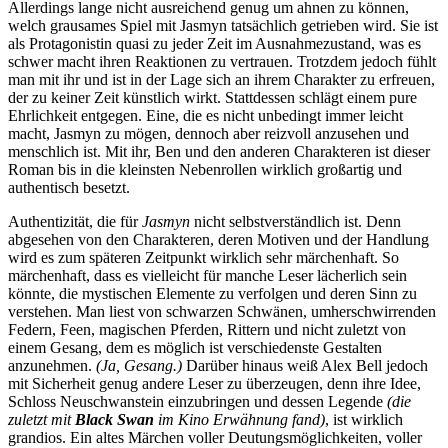
Allerdings lange nicht ausreichend genug um ahnen zu können,
welch grausames Spiel mit Jasmyn tatsächlich getrieben wird. Sie ist
als Protagonistin quasi zu jeder Zeit im Ausnahmezustand, was es
schwer macht ihren Reaktionen zu vertrauen. Trotzdem jedoch fühlt
man mit ihr und ist in der Lage sich an ihrem Charakter zu erfreuen,
der zu keiner Zeit künstlich wirkt. Stattdessen schlägt einem pure
Ehrlichkeit entgegen. Eine, die es nicht unbedingt immer leicht
macht, Jasmyn zu mögen, dennoch aber reizvoll anzusehen und
menschlich ist. Mit ihr, Ben und den anderen Charakteren ist dieser
Roman bis in die kleinsten Nebenrollen wirklich großartig und
authentisch besetzt.
Authentizität, die für
Jasmyn
nicht selbstverständlich ist. Denn
abgesehen von den Charakteren, deren Motiven und der Handlung
wird es zum späteren Zeitpunkt wirklich sehr märchenhaft. So
märchenhaft, dass es vielleicht für manche Leser lächerlich sein
könnte, die mystischen Elemente zu verfolgen und deren Sinn zu
verstehen. Man liest von schwarzen Schwänen, umherschwirrenden
Federn, Feen, magischen Pferden, Rittern und nicht zuletzt von
einem Gesang, dem es möglich ist verschiedenste Gestalten
anzunehmen.
(Ja, Gesang.)
Darüber hinaus weiß Alex Bell jedoch
mit Sicherheit genug andere Leser zu überzeugen, denn ihre Idee,
Schloss Neuschwanstein einzubringen und dessen Legende
(die
zuletzt mit
Black Swan
im Kino Erwähnung fand)
, ist wirklich
grandios. Ein altes Märchen voller Deutungsmöglichkeiten, voller