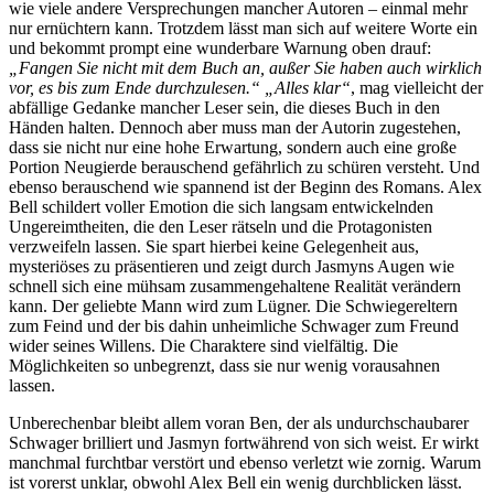
wie viele andere Versprechungen mancher Autoren – einmal mehr
nur ernüchtern kann. Trotzdem lässt man sich auf weitere Worte ein
und bekommt prompt eine wunderbare Warnung oben drauf:
„Fangen Sie nicht mit dem Buch an, außer Sie haben auch wirklich
vor, es bis zum Ende durchzulesen.“ „Alles klar“
, mag vielleicht der
abfällige Gedanke mancher Leser sein, die dieses Buch in den
Händen halten. Dennoch aber muss man der Autorin zugestehen,
dass sie nicht nur eine hohe Erwartung, sondern auch eine große
Portion Neugierde berauschend gefährlich zu schüren versteht. Und
ebenso berauschend wie spannend ist der Beginn des Romans. Alex
Bell schildert voller Emotion die sich langsam entwickelnden
Ungereimtheiten, die den Leser rätseln und die Protagonisten
verzweifeln lassen. Sie spart hierbei keine Gelegenheit aus,
mysteriöses zu präsentieren und zeigt durch Jasmyns Augen wie
schnell sich eine mühsam zusammengehaltene Realität verändern
kann. Der geliebte Mann wird zum Lügner. Die Schwiegereltern
zum Feind und der bis dahin unheimliche Schwager zum Freund
wider seines Willens. Die Charaktere sind vielfältig. Die
Möglichkeiten so unbegrenzt, dass sie nur wenig vorausahnen
lassen.
Unberechenbar bleibt allem voran Ben, der als undurchschaubarer
Schwager brilliert und Jasmyn fortwährend von sich weist. Er wirkt
manchmal furchtbar verstört und ebenso verletzt wie zornig. Warum
ist vorerst unklar, obwohl Alex Bell ein wenig durchblicken lässt.