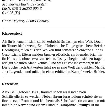
gebundenes Buch, 397 Seiten
ISBN: 978-3-86252-005-3
€ 14,95 [D]
Genre: Mystery / Dark Fantasy
Klappentext
Als ihr Ehemann Liam stirbt, zerbricht für Jasmyn eine Welt. Doch
für Trauer bleibt wenig Zeit. Unheimliche Dinge geschehen: Bei der
Beerdigung fallen aus den Wolken fünf schwarze Schwäne auf das
Grab. Liams Eltern meiden Jasmyn plötzlich, ein Fremder bricht in
ihr Haus ein, ohne etwas zu stehlen. Jasmyn beginnt, sich zu fragen,
wie gut sie ihren Mann kennte. Und was er vor ihr verborgen hat.
Die Suche nach Antworten führt sie in eine Welt der dunklen Magie,
alter Legenden und mitten in einen erbitterten Kampf zweier Brüder.
Rezension
Alex Bell, geboren 1986, träumte schon als Kind davon
Schriftstellerin zu werden. Neben ihrem Jurastudium schrieb sie an
ihrem ersten Roman und lebt heute als Schriftstellerin zusammen mit
ihren fünf Katzen und einem Hund in Hampshire.
Jasmyn
ist ihr