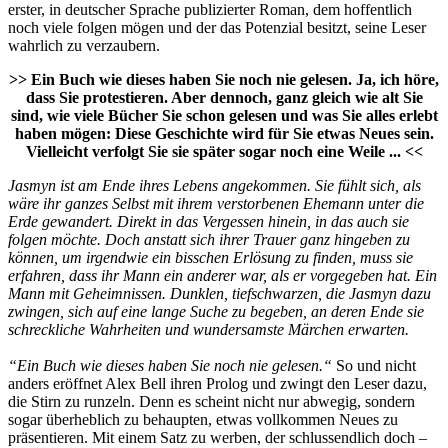
erster, in deutscher Sprache publizierter Roman, dem hoffentlich
noch viele folgen mögen und der das Potenzial besitzt, seine Leser
wahrlich zu verzaubern.
>> Ein Buch wie dieses haben Sie noch nie gelesen. Ja, ich höre,
dass Sie protestieren. Aber dennoch, ganz gleich wie alt Sie
sind, wie viele Bücher Sie schon gelesen und was Sie alles erlebt
haben mögen: Diese Geschichte wird für Sie etwas Neues sein.
Vielleicht verfolgt Sie sie später sogar noch eine Weile ... <<
Jasmyn ist am Ende ihres Lebens angekommen. Sie fühlt sich, als
wäre ihr ganzes Selbst mit ihrem verstorbenen Ehemann unter die
Erde gewandert. Direkt in das Vergessen hinein, in das auch sie
folgen möchte. Doch anstatt sich ihrer Trauer ganz hingeben zu
können, um irgendwie ein bisschen Erlösung zu finden, muss sie
erfahren, dass ihr Mann ein anderer war, als er vorgegeben hat. Ein
Mann mit Geheimnissen. Dunklen, tiefschwarzen, die Jasmyn dazu
zwingen, sich auf eine lange Suche zu begeben, an deren Ende sie
schreckliche Wahrheiten und wundersamste Märchen erwarten.
“Ein Buch wie dieses haben Sie noch nie gelesen.“
So und nicht
anders eröffnet Alex Bell ihren Prolog und zwingt den Leser dazu,
die Stirn zu runzeln. Denn es scheint nicht nur abwegig, sondern
sogar überheblich zu behaupten, etwas vollkommen Neues zu
präsentieren. Mit einem Satz zu werben, der schlussendlich doch –