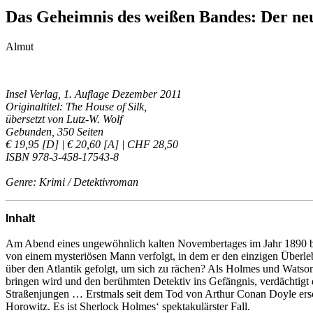
Das Geheimnis des weißen Bandes: Der n
Almut
Insel Verlag, 1. Auflage Dezember 2011
Originaltitel: The House of Silk,
übersetzt von Lutz-W. Wolf
Gebunden, 350 Seiten
€ 19,95 [D] | € 20,60 [A] | CHF 28,50
ISBN 978-3-458-17543-8
Genre: Krimi / Detektivroman
Inhalt
Am Abend eines ungewöhnlich kalten Novembertages im Jahr 1890 bet
von einem mysteriösen Mann verfolgt, in dem er den einzigen Überleb
über den Atlantik gefolgt, um sich zu rächen? Als Holmes und Watson
bringen wird und den berühmten Detektiv ins Gefängnis, verdächtigt 
Straßenjungen … Erstmals seit dem Tod von Arthur Conan Doyle ersche
Horowitz. Es ist Sherlock Holmes‘ spektakulärster Fall.