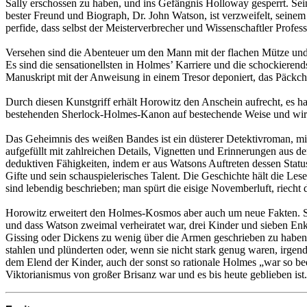
Sally erschossen zu haben, und ins Gefängnis Holloway gesperrt. Sei
bester Freund und Biograph, Dr. John Watson, ist verzweifelt, seine
perfide, dass selbst der Meisterverbrecher und Wissenschaftler Profess
Versehen sind die Abenteuer um den Mann mit der flachen Mütze und 
Es sind die sensationellsten in Holmes’ Karriere und die schockieren
Manuskript mit der Anweisung in einem Tresor deponiert, das Päckche
Durch diesen Kunstgriff erhält Horowitz den Anschein aufrecht, es
bestehenden Sherlock-Holmes-Kanon auf bestechende Weise und wird 
Das Geheimnis des weißen Bandes ist ein düsterer Detektivroman, mit
aufgefüllt mit zahlreichen Details, Vignetten und Erinnerungen aus
deduktiven Fähigkeiten, indem er aus Watsons Auftreten dessen Status
Gifte und sein schauspielerisches Talent. Die Geschichte hält die Le
sind lebendig beschrieben; man spürt die eisige Novemberluft, riec
Horowitz erweitert den Holmes-Kosmos aber auch um neue Fakten. So e
und dass Watson zweimal verheiratet war, drei Kinder und sieben Enkel
Gissing oder Dickens zu wenig über die Armen geschrieben zu haben, 
stahlen und plünderten oder, wenn sie nicht stark genug waren, irgen
dem Elend der Kinder, auch der sonst so rationale Holmes „war so be
Viktorianismus von großer Brisanz war und es bis heute geblieben ist.