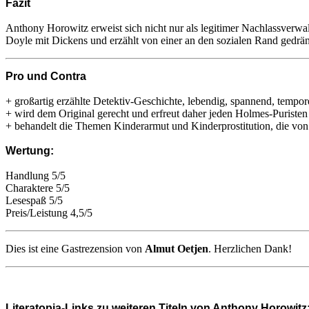
Fazit
Anthony Horowitz erweist sich nicht nur als legitimer Nachlassverwa
Doyle mit Dickens und erzählt von einer an den sozialen Rand gedrän
Pro und Contra
+ großartig erzählte Detektiv-Geschichte, lebendig, spannend, tempor
+ wird dem Original gerecht und erfreut daher jeden Holmes-Puristen
+ behandelt die Themen Kinderarmut und Kinderprostitution, die von i
Wertung:
Handlung 5/5
Charaktere 5/5
Lesespaß 5/5
Preis/Leistung 4,5/5
Dies ist eine Gastrezension von
Almut Oetjen
. Herzlichen Dank!
Literatopia-Links zu weiteren Titeln von Anthony Horowitz