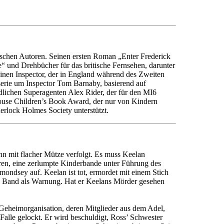
lischen Autoren. Seinen ersten Roman „Enter Frederick
“ und Drehbücher für das britische Fernsehen, darunter
inen Inspector, der in England während des Zweiten
erie um Inspector Tom Barnaby, basierend auf
dlichen Superagenten Alex Rider, der für den MI6
House Children’s Book Award, der nur von Kindern
erlock Holmes Society unterstützt.
n mit flacher Mütze verfolgt. Es muss Keelan
ären, eine zerlumpte Kinderbande unter Führung des
ndsey auf. Keelan ist tot, ermordet mit einem Stich
ßes Band als Warnung. Hat er Keelans Mörder gesehen
 Geheimorganisation, deren Mitglieder aus dem Adel,
 Falle gelockt. Er wird beschuldigt, Ross’ Schwester