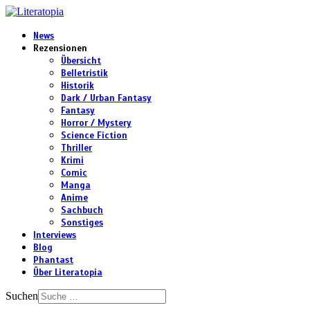
News
Rezensionen
Übersicht
Belletristik
Historik
Dark / Urban Fantasy
Fantasy
Horror / Mystery
Science Fiction
Thriller
Krimi
Comic
Manga
Anime
Sachbuch
Sonstiges
Interviews
Blog
Phantast
Über Literatopia
Suchen