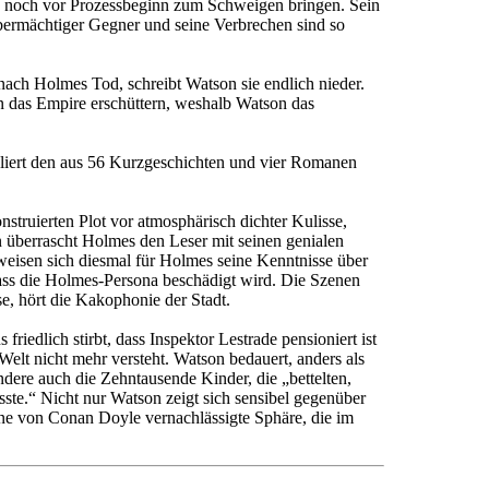
ihn noch vor Prozessbeginn zum Schweigen bringen. Sein
übermächtiger Gegner und seine Verbrechen sind so
ach Holmes Tod, schreibt Watson sie endlich nieder.
en das Empire erschüttern, weshalb Watson das
liert den aus 56 Kurzgeschichten und vier Romanen
truierten Plot vor atmosphärisch dichter Kulisse,
 überrascht Holmes den Leser mit seinen genialen
rweisen sich diesmal für Holmes seine Kenntnisse über
 dass die Holmes-Persona beschädigt wird. Die Szenen
e, hört die Kakophonie der Stadt.
dlich stirbt, dass Inspektor Lestrade pensioniert ist
Welt nicht mehr versteht. Watson bedauert, anders als
dere auch die Zehntausende Kinder, die „bettelten,
sste.“ Nicht nur Watson zeigt sich sensibel gegenüber
ine von Conan Doyle vernachlässigte Sphäre, die im