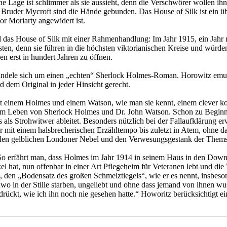
ne Lage ist schlimmer als sie aussieht, denn die Verschwörer wollen 
m Bruder Mycroft sind die Hände gebunden. Das House of Silk ist ein 
or Moriarty angewidert ist.
das House of Silk mit einer Rahmenhandlung: Im Jahr 1915, ein Jahr n
dsten, denn sie führen in die höchsten viktorianischen Kreise und würd
n erst in hundert Jahren zu öffnen.
 handele sich um einen „echten“ Sherlock Holmes-Roman. Horowitz emu
dem Original in jeder Hinsicht gerecht.
 einem Holmes und einem Watson, wie man sie kennt, einem clever kons
 dem Leben von Sherlock Holmes und Dr. John Watson. Schon zu Beginn
 als Strohwitwer ableitet. Besonders nützlich bei der Fallaufklärung e
ser mit einem halsbrecherischen Erzähltempo bis zuletzt in Atem, ohne
ht den gelblichen Londoner Nebel und den Verwesungsgestank der Thems
rfährt man, dass Holmes im Jahr 1914 in seinem Haus in den Downs frie
 hat, nun offenbar in einer Art Pflegeheim für Veteranen lebt und die 
den „Bodensatz des großen Schmelztiegels“, wie er es nennt, insbeson
dwo in der Stille starben, ungeliebt und ohne dass jemand von ihnen wu
drückt, wie ich ihn noch nie gesehen hatte.“ Howoritz berücksichtigt e