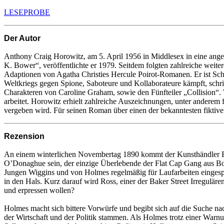
LESEPROBE
Der Autor
Anthony Craig Horowitz, am 5. April 1956 in Middlesex in eine angese
K. Bower“, veröffentlichte er 1979. Seitdem folgten zahlreiche weit
Adaptionen von Agatha Christies Hercule Poirot-Romanen. Er ist Sch
Weltkriegs gegen Spione, Saboteure und Kollaborateure kämpft, schr
Charakteren von Caroline Graham, sowie den Fünfteiler „Collision“.
arbeitet. Horowitz erhielt zahlreiche Auszeichnungen, unter andere
vergeben wird. Für seinen Roman über einen der bekanntesten fiktive
Rezension
An einem winterlichen Novembertag 1890 kommt der Kunsthändler Edm
O’Donaghue sein, der einzige Überlebende der Flat Cap Gang aus Bost
Jungen Wiggins und von Holmes regelmäßig für Laufarbeiten eingespa
in den Hals. Kurz darauf wird Ross, einer der Baker Street Irregulä
und erpressen wollen?
Holmes macht sich bittere Vorwürfe und begibt sich auf die Suche na
der Wirtschaft und der Politik stammen. Als Holmes trotz einer Warnun