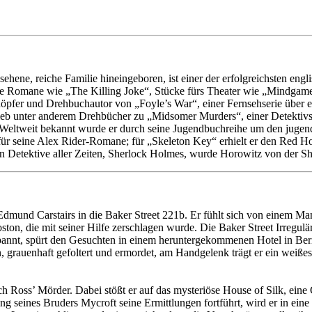
hene, reiche Familie hineingeboren, ist einer der erfolgreichsten eng
ere Romane wie „The Killing Joke“, Stücke fürs Theater wie „Mindgame
öpfer und Drehbuchautor von „Foyle’s War“, einer Fernsehserie über e
ieb unter anderem Drehbücher zu „Midsomer Murders“, einer Detektivs
 Weltweit bekannt wurde er durch seine Jugendbuchreihe um den jugen
m für seine Alex Rider-Romane; für „Skeleton Key“ erhielt er den Red 
n Detektive aller Zeiten, Sherlock Holmes, wurde Horowitz von der Sh
und Carstairs in die Baker Street 221b. Er fühlt sich von einem Man
on, die mit seiner Hilfe zerschlagen wurde. Die Baker Street Irregul
nnt, spürt den Gesuchten in einem heruntergekommenen Hotel in Bermo
ren, grauenhaft gefoltert und ermordet, am Handgelenk trägt er ein wei
ch Ross’ Mörder. Dabei stößt er auf das mysteriöse House of Silk, eine
g seines Bruders Mycroft seine Ermittlungen fortführt, wird er in eine