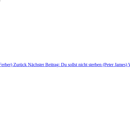
 Ferber)
Zurück
Nächster Beitrag: Du sollst nicht sterben (Peter James)