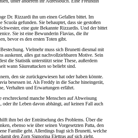
ohlen, unter anderem ihr Adressbuch. Eine Freundin
oge Dr. Rizzardi ihn um einen Gefallen bittet. Im
 Scuola gefunden. Sie behauptet, dass sie gestoßen
 Schwester, eine gute Bekannte Rizzardis. Und der bittet
enice. Sie ist eine Bewunderin Flavias, die ihr
n, bevor es den ersten Toten gibt.
Bestechung. Vielmehr muss sich Brunetti diesmal mit
ns auskennt, alles gut nachvollziehbaren Motive. Sein
est die Statistik unterstützt seine These, außerdem
seit wann Säureattacken so beliebt sind.
nnern, den sie zurückgewiesen hat oder haben könnte.
avia besessen ist. Als Freddy in die Sache hineingerät,
he, Verhalten und Erwartungen erfährt.
, wie erschreckend manche Menschen auf Abweisung
n, oder ihr Leben davon abhängt, auf keinen Fall auch
hilft ihm bei der Enträtselung des Problems. Über die
nken, ebenso wie über seinen Vorgesetzten Patta, den
ene Familie geht. Allerdings fragt sich Brunetti, welche
amit den Zorn Signorina Elettras auf sich zieht.