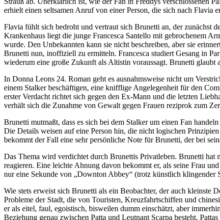
Strauß ab. Unerklärlich ist, wie der Fan in Freddys verschlossenen 
erhielt einen seltsamen Anruf von einer Person, die sich nach Flavia e
Flavia fühlt sich bedroht und vertraut sich Brunetti an, der zunächst
Krankenhaus liegt die junge Francesca Santello mit gebrochenem Arm
wurde. Den Unbekannten kann sie nicht beschreiben, aber sie erinnert 
Brunetti nun, inoffiziell zu ermitteln. Francesca studiert Gesang in Pa
wiederum eine große Zukunft als Altistin voraussagt. Brunetti glaubt
In Donna Leons 24. Roman geht es ausnahmsweise nicht um Verstricku
einem Stalker beschäftigen, eine knifflige Angelegenheit für den Com
erster Verdacht richtet sich gegen den Ex-Mann und die letzten Liebhab
verhält sich die Zunahme von Gewalt gegen Frauen reziprok zum Zerfall
Brunetti mutmaßt, dass es sich bei dem Stalker um einen Fan handeln
Die Details weisen auf eine Person hin, die nicht logischen Prinzipien
bekommt der Fall eine sehr persönliche Note für Brunetti, der bei se
Das Thema wird verdichtet durch Brunettis Privatleben. Brunetti ha
reagieren. Eine leichte Ahnung davon bekommt er, als seine Frau und 
nur eine Sekunde von „Downton Abbey“ (trotz künstlich klingender Sy
Wie stets erweist sich Brunetti als ein Beobachter, der auch kleinste
Probleme der Stadt, die von Touristen, Kreuzfahrtschiffen und chine
er als eitel, faul, egoistisch, bisweilen dumm einschätzt, aber immerh
Beziehung genau zwischen Patta und Leutnant Scarpa besteht, Pattas e