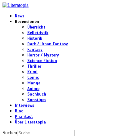
News
Rezensionen
Übersicht
Belletristik
Historik
Dark / Urban Fantasy
Fantasy
Horror / Mystery
Science Fiction
Thriller
Krimi
Comic
Manga
Anime
Sachbuch
Sonstiges
Interviews
Blog
Phantast
Über Literatopia
Suchen