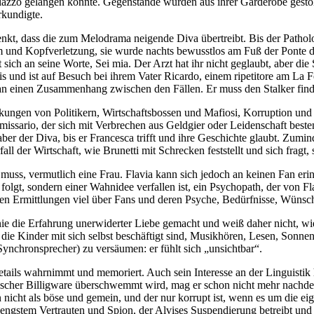
Palazzo gelangen konnte. Gegenstände wurden aus ihrer Garderobe gest
rkundigte.
 denkt, dass die zum Melodrama neigende Diva übertreibt. Bis der Pathol
 und Kopfverletzung, sie wurde nachts bewusstlos am Fuß der Ponte de
sich an seine Worte, Sei mia. Der Arzt hat ihr nicht geglaubt, aber die
ris und ist auf Besuch bei ihrem Vater Ricardo, einem ripetitore am La F
 an einen Zusammenhang zwischen den Fällen. Er muss den Stalker finde
ngen von Politikern, Wirtschaftsbossen und Mafiosi, Korruption und 
missario, der sich mit Verbrechen aus Geldgier oder Leidenschaft beste
er der Diva, bis er Francesca trifft und ihre Geschichte glaubt. Zumind
 der Wirtschaft, wie Brunetti mit Schrecken feststellt und sich fragt, 
 muss, vermutlich eine Frau. Flavia kann sich jedoch an keinen Fan eri
 folgt, sondern einer Wahnidee verfallen ist, ein Psychopath, der von Fl
inen Ermittlungen viel über Fans und deren Psyche, Bedürfnisse, Wünsc
t nie die Erfahrung unerwiderter Liebe gemacht und weiß daher nicht
die Kinder mit sich selbst beschäftigt sind, Musikhören, Lesen, Sonne
nchronsprecher) zu versäumen: er fühlt sich „unsichtbar“.
 Details wahrnimmt und memoriert. Auch sein Interesse an der Linguistik 
sischer Billigware überschwemmt wird, mag er schon nicht mehr nachde
in nicht als böse und gemein, und der nur korrupt ist, wenn es um die eig
ngstem Vertrauten und Spion, der Alvises Suspendierung betreibt und d