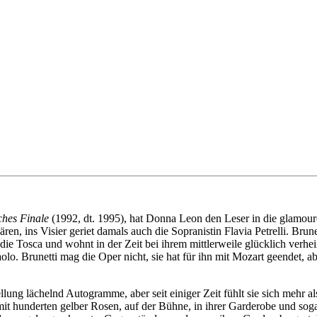
ches Finale
(1992, dt. 1995), hat Donna Leon den Leser in die glamour
en, ins Visier geriet damals auch die Sopranistin Flavia Petrelli. Bru
 die Tosca und wohnt in der Zeit bei ihrem mittlerweile glücklich verh
lo. Brunetti mag die Oper nicht, sie hat für ihn mit Mozart geendet, a
ung lächelnd Autogramme, aber seit einiger Zeit fühlt sie sich mehr als
 mit hunderten gelber Rosen, auf der Bühne, in ihrer Garderobe und so