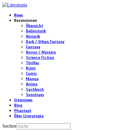
News
Rezensionen
Übersicht
Belletristik
Historik
Dark / Urban Fantasy
Fantasy
Horror / Mystery
Science Fiction
Thriller
Krimi
Comic
Manga
Anime
Sachbuch
Sonstiges
Interviews
Blog
Phantast
Über Literatopia
Suchen