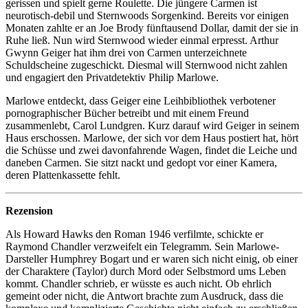
gerissen und spielt gerne Roulette. Die jüngere Carmen ist
neurotisch-debil und Sternwoods Sorgenkind. Bereits vor einigen
Monaten zahlte er an Joe Brody fünftausend Dollar, damit der sie in
Ruhe ließ. Nun wird Sternwood wieder einmal erpresst. Arthur
Gwynn Geiger hat ihm drei von Carmen unterzeichnete
Schuldscheine zugeschickt. Diesmal will Sternwood nicht zahlen
und engagiert den Privatdetektiv Philip Marlowe.
Marlowe entdeckt, dass Geiger eine Leihbibliothek verbotener
pornographischer Bücher betreibt und mit einem Freund
zusammenlebt, Carol Lundgren. Kurz darauf wird Geiger in seinem
Haus erschossen. Marlowe, der sich vor dem Haus postiert hat, hört
die Schüsse und zwei davonfahrende Wagen, findet die Leiche und
daneben Carmen. Sie sitzt nackt und gedopt vor einer Kamera,
deren Plattenkassette fehlt.
Rezension
Als Howard Hawks den Roman 1946 verfilmte, schickte er
Raymond Chandler verzweifelt ein Telegramm. Sein Marlowe-
Darsteller Humphrey Bogart und er waren sich nicht einig, ob einer
der Charaktere (Taylor) durch Mord oder Selbstmord ums Leben
kommt. Chandler schrieb, er wüsste es auch nicht. Ob ehrlich
gemeint oder nicht, die Antwort brachte zum Ausdruck, dass die