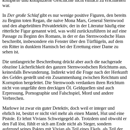
komplexe und komplizierte Geschichte nicht einfach zu erschließen
war.
In
Der große Schlaf
gibt es nur wenige positive Figuren, den bereits
zu Beginn toten Regan, die naive Mona Mars, General Sternwood
und den abgebrühten Privatdetektiv, der in der Literatur häufig eine
ritterliche Figur genannt wird, was wohl zurückzuführen ist auf eine
Passage zu Beginn des Romans, in der er das Sternwoodsche Haus
beschreibt, insbesondere ein Fenster über den Türflügeln, auf dem
ein Ritter in dunklem Harnisch bei der Errettung einer Dame zu
sehen ist.
Die umfangreiche Beschreibung drückt aber auch die nachgerade
obszöne Lächerlichkeit des ganzen Sternwoodschen Reichtums aus,
keinesfalls Bewunderung. Indirekt wird die Frage nach der Herkunft
des Geldes gestellt und ein Zusammenhang zwischen Reichtum und
Korruption hergeleitet. Die Sternwoods verdanken ihren Reichtum
nicht von ungefähr dem dreckigen Öl. Geldquellen sind auch
Erpressung, Pornographie und Falschspiel, Mord und andere
Verbrechen.
Marlowe ist zwar ein guter Detektiv, doch weil er integer und
ehrlich ist, besitzt er nicht viel mehr als einen Mantel, Hut und eine
Pistole. Er lehnt Vivians Schweigegeld ab. Trotzdem und obwohl er
den Fall löst, fühlt er sich am Ende nicht als Sieger, sondern
aufgrund seines Paktes mit Vivian als Teil eines Ekels, als Teil der