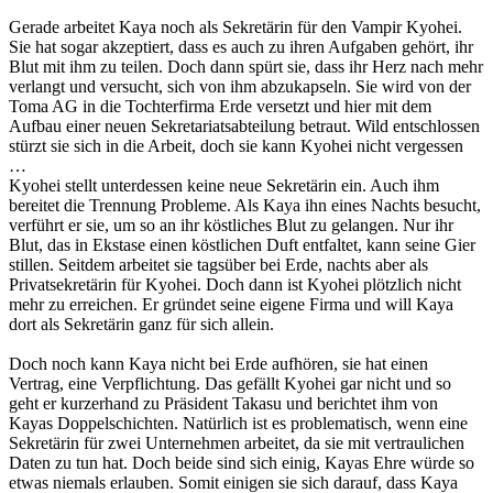
Gerade arbeitet Kaya noch als Sekretärin für den Vampir Kyohei.
Sie hat sogar akzeptiert, dass es auch zu ihren Aufgaben gehört, ihr
Blut mit ihm zu teilen. Doch dann spürt sie, dass ihr Herz nach mehr
verlangt und versucht, sich von ihm abzukapseln. Sie wird von der
Toma AG in die Tochterfirma Erde versetzt und hier mit dem
Aufbau einer neuen Sekretariatsabteilung betraut. Wild entschlossen
stürzt sie sich in die Arbeit, doch sie kann Kyohei nicht vergessen
…
Kyohei stellt unterdessen keine neue Sekretärin ein. Auch ihm
bereitet die Trennung Probleme. Als Kaya ihn eines Nachts besucht,
verführt er sie, um so an ihr köstliches Blut zu gelangen. Nur ihr
Blut, das in Ekstase einen köstlichen Duft entfaltet, kann seine Gier
stillen. Seitdem arbeitet sie tagsüber bei Erde, nachts aber als
Privatsekretärin für Kyohei. Doch dann ist Kyohei plötzlich nicht
mehr zu erreichen. Er gründet seine eigene Firma und will Kaya
dort als Sekretärin ganz für sich allein.
Doch noch kann Kaya nicht bei Erde aufhören, sie hat einen
Vertrag, eine Verpflichtung. Das gefällt Kyohei gar nicht und so
geht er kurzerhand zu Präsident Takasu und berichtet ihm von
Kayas Doppelschichten. Natürlich ist es problematisch, wenn eine
Sekretärin für zwei Unternehmen arbeitet, da sie mit vertraulichen
Daten zu tun hat. Doch beide sind sich einig, Kayas Ehre würde so
etwas niemals erlauben. Somit einigen sie sich darauf, dass Kaya