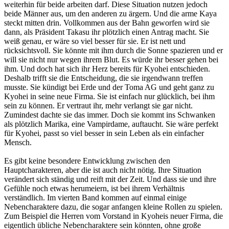
weiterhin für beide arbeiten darf. Diese Situation nutzen jedoch
beide Männer aus, um den anderen zu ärgern. Und die arme Kaya
steckt mitten drin. Vollkommen aus der Bahn geworfen wird sie
dann, als Präsident Takasu ihr plötzlich einen Antrag macht. Sie
weiß genau, er wäre so viel besser für sie. Er ist nett und
rücksichtsvoll. Sie könnte mit ihm durch die Sonne spazieren und er
will sie nicht nur wegen ihrem Blut. Es würde ihr besser gehen bei
ihm. Und doch hat sich ihr Herz bereits für Kyohei entschieden.
Deshalb trifft sie die Entscheidung, die sie irgendwann treffen
musste. Sie kündigt bei Erde und der Toma AG und geht ganz zu
Kyohei in seine neue Firma. Sie ist einfach nur glücklich, bei ihm
sein zu können. Er vertraut ihr, mehr verlangt sie gar nicht.
Zumindest dachte sie das immer. Doch sie kommt ins Schwanken
als plötzlich Marika, eine Vampirdame, auftaucht. Sie wäre perfekt
für Kyohei, passt so viel besser in sein Leben als ein einfacher
Mensch.
Es gibt keine besondere Entwicklung zwischen den
Hauptcharakteren, aber die ist auch nicht nötig. Ihre Situation
verändert sich ständig und reift mit der Zeit. Und dass sie und ihre
Gefühle noch etwas herumeiern, ist bei ihrem Verhältnis
verständlich. Im vierten Band kommen auf einmal einige
Nebencharaktere dazu, die sogar anfangen kleine Rollen zu spielen.
Zum Beispiel die Herren vom Vorstand in Kyoheis neuer Firma, die
eigentlich übliche Nebencharaktere sein könnten, ohne große