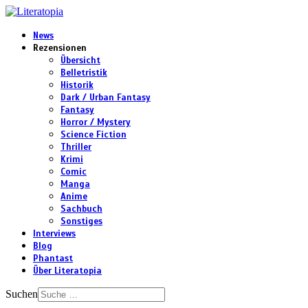
News
Rezensionen
Übersicht
Belletristik
Historik
Dark / Urban Fantasy
Fantasy
Horror / Mystery
Science Fiction
Thriller
Krimi
Comic
Manga
Anime
Sachbuch
Sonstiges
Interviews
Blog
Phantast
Über Literatopia
Suchen