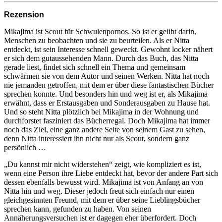
Rezension
Mikajima ist Scout für Schwulenpornos. So ist er geübt darin,
Menschen zu beobachten und sie zu beurteilen. Als er Nitta
entdeckt, ist sein Interesse schnell geweckt. Gewohnt locker nähert
er sich dem gutaussehenden Mann. Durch das Buch, das Nitta
gerade liest, findet sich schnell ein Thema und gemeinsam
schwärmen sie von dem Autor und seinen Werken. Nitta hat noch
nie jemanden getroffen, mit dem er über diese fantastischen Bücher
sprechen konnte. Und besonders hin und weg ist er, als Mikajima
erwähnt, dass er Erstausgaben und Sonderausgaben zu Hause hat.
Und so steht Nitta plötzlich bei Mikajima in der Wohnung und
durchforstet fasziniert das Bücherregal. Doch Mikajima hat immer
noch das Ziel, eine ganz andere Seite von seinem Gast zu sehen,
denn Nitta interessiert ihn nicht nur als Scout, sondern ganz
persönlich …
„Du kannst mir nicht widerstehen“ zeigt, wie kompliziert es ist,
wenn eine Person ihre Liebe entdeckt hat, bevor der andere Part sich
dessen ebenfalls bewusst wird. Mikajima ist von Anfang an von
Nitta hin und weg. Dieser jedoch freut sich einfach nur einen
gleichgesinnten Freund, mit dem er über seine Lieblingsbücher
sprechen kann, gefunden zu haben. Von seinen
Annäherungsversuchen ist er dagegen eher überfordert. Doch