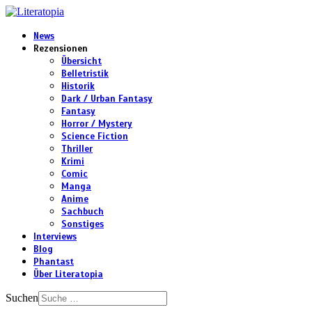
News
Rezensionen
Übersicht
Belletristik
Historik
Dark / Urban Fantasy
Fantasy
Horror / Mystery
Science Fiction
Thriller
Krimi
Comic
Manga
Anime
Sachbuch
Sonstiges
Interviews
Blog
Phantast
Über Literatopia
Suchen