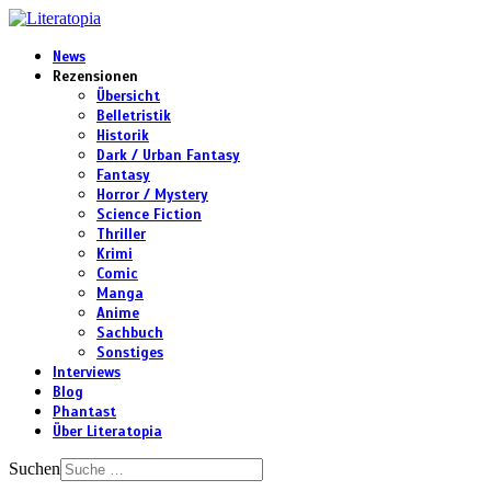
News
Rezensionen
Übersicht
Belletristik
Historik
Dark / Urban Fantasy
Fantasy
Horror / Mystery
Science Fiction
Thriller
Krimi
Comic
Manga
Anime
Sachbuch
Sonstiges
Interviews
Blog
Phantast
Über Literatopia
Suchen