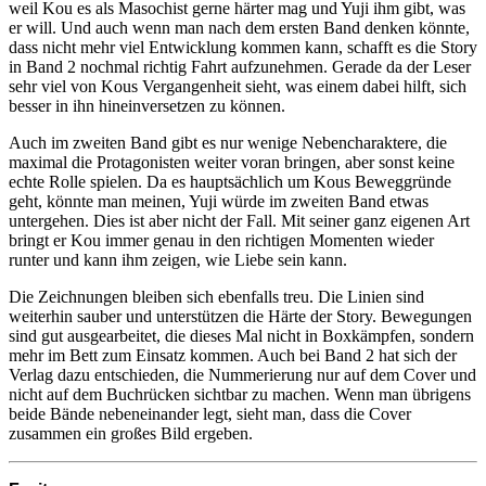
weil Kou es als Masochist gerne härter mag und Yuji ihm gibt, was
er will. Und auch wenn man nach dem ersten Band denken könnte,
dass nicht mehr viel Entwicklung kommen kann, schafft es die Story
in Band 2 nochmal richtig Fahrt aufzunehmen. Gerade da der Leser
sehr viel von Kous Vergangenheit sieht, was einem dabei hilft, sich
besser in ihn hineinversetzen zu können.
Auch im zweiten Band gibt es nur wenige Nebencharaktere, die
maximal die Protagonisten weiter voran bringen, aber sonst keine
echte Rolle spielen. Da es hauptsächlich um Kous Beweggründe
geht, könnte man meinen, Yuji würde im zweiten Band etwas
untergehen. Dies ist aber nicht der Fall. Mit seiner ganz eigenen Art
bringt er Kou immer genau in den richtigen Momenten wieder
runter und kann ihm zeigen, wie Liebe sein kann.
Die Zeichnungen bleiben sich ebenfalls treu. Die Linien sind
weiterhin sauber und unterstützen die Härte der Story. Bewegungen
sind gut ausgearbeitet, die dieses Mal nicht in Boxkämpfen, sondern
mehr im Bett zum Einsatz kommen. Auch bei Band 2 hat sich der
Verlag dazu entschieden, die Nummerierung nur auf dem Cover und
nicht auf dem Buchrücken sichtbar zu machen. Wenn man übrigens
beide Bände nebeneinander legt, sieht man, dass die Cover
zusammen ein großes Bild ergeben.