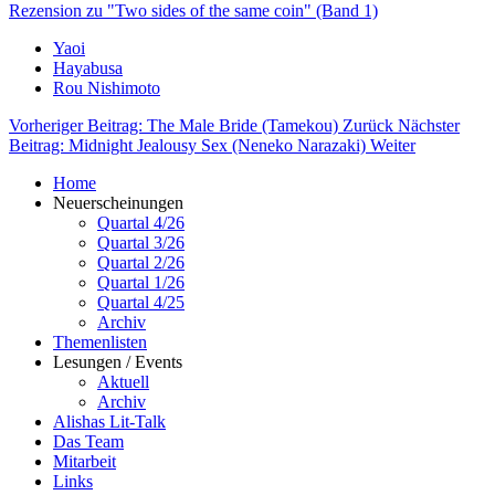
Rezension zu "Two sides of the same coin" (Band 1)
Yaoi
Hayabusa
Rou Nishimoto
Vorheriger Beitrag: The Male Bride (Tamekou)
Zurück
Nächster
Beitrag: Midnight Jealousy Sex (Neneko Narazaki)
Weiter
Home
Neuerscheinungen
Quartal 4/26
Quartal 3/26
Quartal 2/26
Quartal 1/26
Quartal 4/25
Archiv
Themenlisten
Lesungen / Events
Aktuell
Archiv
Alishas Lit-Talk
Das Team
Mitarbeit
Links