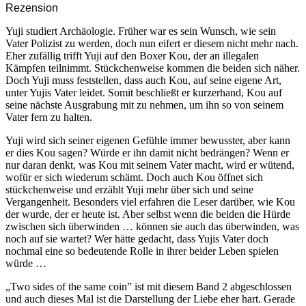
Rezension
Yuji studiert Archäologie. Früher war es sein Wunsch, wie sein
Vater Polizist zu werden, doch nun eifert er diesem nicht mehr nach.
Eher zufällig trifft Yuji auf den Boxer Kou, der an illegalen
Kämpfen teilnimmt. Stückchenweise kommen die beiden sich näher.
Doch Yuji muss feststellen, dass auch Kou, auf seine eigene Art,
unter Yujis Vater leidet. Somit beschließt er kurzerhand, Kou auf
seine nächste Ausgrabung mit zu nehmen, um ihn so von seinem
Vater fern zu halten.
Yuji wird sich seiner eigenen Gefühle immer bewusster, aber kann
er dies Kou sagen? Würde er ihn damit nicht bedrängen? Wenn er
nur daran denkt, was Kou mit seinem Vater macht, wird er wütend,
wofür er sich wiederum schämt. Doch auch Kou öffnet sich
stückchenweise und erzählt Yuji mehr über sich und seine
Vergangenheit. Besonders viel erfahren die Leser darüber, wie Kou
der wurde, der er heute ist. Aber selbst wenn die beiden die Hürde
zwischen sich überwinden … können sie auch das überwinden, was
noch auf sie wartet? Wer hätte gedacht, dass Yujis Vater doch
nochmal eine so bedeutende Rolle in ihrer beider Leben spielen
würde …
„Two sides of the same coin” ist mit diesem Band 2 abgeschlossen
und auch dieses Mal ist die Darstellung der Liebe eher hart. Gerade