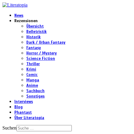
News
Rezensionen
Übersicht
Belletristik
Historik
Dark / Urban Fantasy
Fantasy
Horror / Mystery
Science Fiction
Thriller
Krimi
Comic
Manga
Anime
Sachbuch
Sonstiges
Interviews
Blog
Phantast
Über Literatopia
Suchen