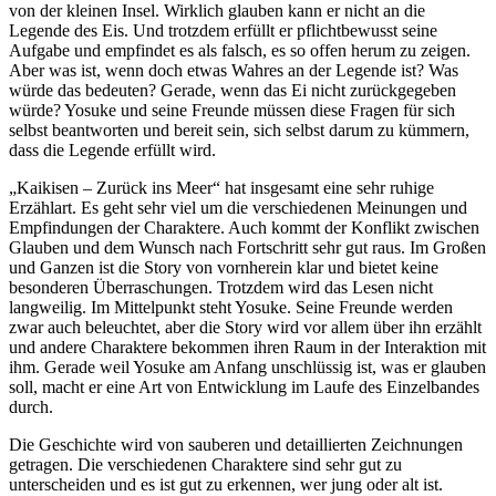
von der kleinen Insel. Wirklich glauben kann er nicht an die
Legende des Eis. Und trotzdem erfüllt er pflichtbewusst seine
Aufgabe und empfindet es als falsch, es so offen herum zu zeigen.
Aber was ist, wenn doch etwas Wahres an der Legende ist? Was
würde das bedeuten? Gerade, wenn das Ei nicht zurückgegeben
würde? Yosuke und seine Freunde müssen diese Fragen für sich
selbst beantworten und bereit sein, sich selbst darum zu kümmern,
dass die Legende erfüllt wird.
„Kaikisen – Zurück ins Meer“ hat insgesamt eine sehr ruhige
Erzählart. Es geht sehr viel um die verschiedenen Meinungen und
Empfindungen der Charaktere. Auch kommt der Konflikt zwischen
Glauben und dem Wunsch nach Fortschritt sehr gut raus. Im Großen
und Ganzen ist die Story von vornherein klar und bietet keine
besonderen Überraschungen. Trotzdem wird das Lesen nicht
langweilig. Im Mittelpunkt steht Yosuke. Seine Freunde werden
zwar auch beleuchtet, aber die Story wird vor allem über ihn erzählt
und andere Charaktere bekommen ihren Raum in der Interaktion mit
ihm. Gerade weil Yosuke am Anfang unschlüssig ist, was er glauben
soll, macht er eine Art von Entwicklung im Laufe des Einzelbandes
durch.
Die Geschichte wird von sauberen und detaillierten Zeichnungen
getragen. Die verschiedenen Charaktere sind sehr gut zu
unterscheiden und es ist gut zu erkennen, wer jung oder alt ist.