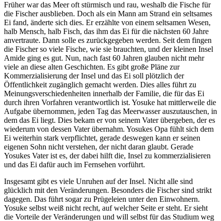
Früher war das Meer oft stürmisch und rau, weshalb die Fische für
die Fischer ausblieben. Doch als ein Mann am Strand ein seltsames
Ei fand, änderte sich dies. Er erzählte von einem seltsamen Wesen,
halb Mensch, halb Fisch, das ihm das Ei für die nächsten 60 Jahre
anvertraute. Dann solle es zurückgegeben werden. Seit dem fingen
die Fischer so viele Fische, wie sie brauchten, und der kleinen Insel
Amide ging es gut. Nun, nach fast 60 Jahren glauben nicht mehr
viele an diese alten Geschichten. Es gibt große Pläne zur
Kommerzialisierung der Insel und das Ei soll plötzlich der
Öffentlichkeit zugänglich gemacht werden. Dies alles führt zu
Meinungsverschiedenheiten innerhalb der Familie, die für das Ei
durch ihren Vorfahren verantwortlich ist. Yosuke hat mittlerweile die
Aufgabe übernommen, jeden Tag das Meerwasser auszutauschen, in
dem das Ei liegt. Dies bekam er von seinem Vater übergeben, der es
wiederum von dessen Vater übernahm. Yosukes Opa fühlt sich dem
Ei weiterhin stark verpflichtet, gerade deswegen kann er seinen
eigenen Sohn nicht verstehen, der nicht daran glaubt. Gerade
Yosukes Vater ist es, der dabei hilft die, Insel zu kommerzialisieren
und das Ei dafür auch im Fernsehen vorführt.
Insgesamt gibt es viele Unruhen auf der Insel. Nicht alle sind
glücklich mit den Veränderungen. Besonders die Fischer sind strikt
dagegen. Das führt sogar zu Prügeleien unter den Einwohnern.
Yosuke selbst weiß nicht recht, auf welcher Seite er steht. Er sieht
die Vorteile der Veränderungen und will selbst für das Studium weg