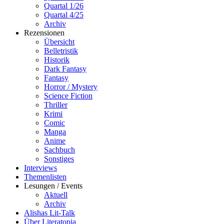
Quartal 1/26
Quartal 4/25
Archiv
Rezensionen
Übersicht
Belletristik
Historik
Dark Fantasy
Fantasy
Horror / Mystery
Science Fiction
Thriller
Krimi
Comic
Manga
Anime
Sachbuch
Sonstiges
Interviews
Themenlisten
Lesungen / Events
Aktuell
Archiv
Alishas Lit-Talk
Über Literatopia