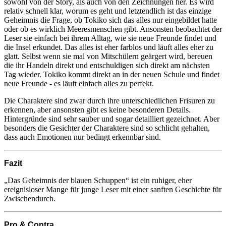
sowohl von der Story, als auch von den Zeichnungen her. Es wird
relativ schnell klar, worum es geht und letztendlich ist das einzige
Geheimnis die Frage, ob Tokiko sich das alles nur eingebildet hatte
oder ob es wirklich Meeresmenschen gibt. Ansonsten beobachtet der
Leser sie einfach bei ihrem Alltag, wie sie neue Freunde findet und
die Insel erkundet. Das alles ist eher farblos und läuft alles eher zu
glatt. Selbst wenn sie mal von Mitschülern geärgert wird, bereuen
die ihr Handeln direkt und entschuldigen sich direkt am nächsten
Tag wieder. Tokiko kommt direkt an in der neuen Schule und findet
neue Freunde - es läuft einfach alles zu perfekt.
Die Charaktere sind zwar durch ihre unterschiedlichen Frisuren zu
erkennen, aber ansonsten gibt es keine besonderen Details.
Hintergründe sind sehr sauber und sogar detailliert gezeichnet. Aber
besonders die Gesichter der Charaktere sind so schlicht gehalten,
dass auch Emotionen nur bedingt erkennbar sind.
Fazit
„Das Geheimnis der blauen Schuppen“ ist ein ruhiger, eher
ereignisloser Mange für junge Leser mit einer sanften Geschichte für
Zwischendurch.
Pro & Contra