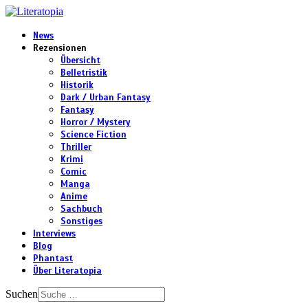
News
Rezensionen
Übersicht
Belletristik
Historik
Dark / Urban Fantasy
Fantasy
Horror / Mystery
Science Fiction
Thriller
Krimi
Comic
Manga
Anime
Sachbuch
Sonstiges
Interviews
Blog
Phantast
Über Literatopia
Suchen