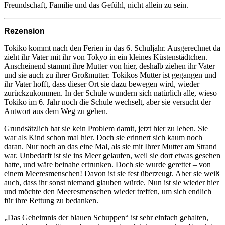
Freundschaft, Familie und das Gefühl, nicht allein zu sein.
Rezension
Tokiko kommt nach den Ferien in das 6. Schuljahr. Ausgerechnet da
zieht ihr Vater mit ihr von Tokyo in ein kleines Küstenstädtchen.
Anscheinend stammt ihre Mutter von hier, deshalb ziehen ihr Vater
und sie auch zu ihrer Großmutter. Tokikos Mutter ist gegangen und
ihr Vater hofft, dass dieser Ort sie dazu bewegen wird, wieder
zurückzukommen. In der Schule wundern sich natürlich alle, wieso
Tokiko im 6. Jahr noch die Schule wechselt, aber sie versucht der
Antwort aus dem Weg zu gehen.
Grundsätzlich hat sie kein Problem damit, jetzt hier zu leben. Sie
war als Kind schon mal hier. Doch sie erinnert sich kaum noch
daran. Nur noch an das eine Mal, als sie mit Ihrer Mutter am Strand
war. Unbedarft ist sie ins Meer gelaufen, weil sie dort etwas gesehen
hatte, und wäre beinahe ertrunken. Doch sie wurde gerettet – von
einem Meeresmenschen! Davon ist sie fest überzeugt. Aber sie weiß
auch, dass ihr sonst niemand glauben würde. Nun ist sie wieder hier
und möchte den Meeresmenschen wieder treffen, um sich endlich
für ihre Rettung zu bedanken.
„Das Geheimnis der blauen Schuppen“ ist sehr einfach gehalten,