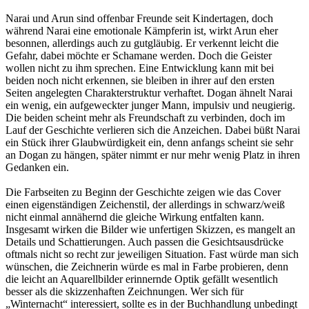
Narai und Arun sind offenbar Freunde seit Kindertagen, doch
während Narai eine emotionale Kämpferin ist, wirkt Arun eher
besonnen, allerdings auch zu gutgläubig. Er verkennt leicht die
Gefahr, dabei möchte er Schamane werden. Doch die Geister
wollen nicht zu ihm sprechen. Eine Entwicklung kann mit bei
beiden noch nicht erkennen, sie bleiben in ihrer auf den ersten
Seiten angelegten Charakterstruktur verhaftet. Dogan ähnelt Narai
ein wenig, ein aufgeweckter junger Mann, impulsiv und neugierig.
Die beiden scheint mehr als Freundschaft zu verbinden, doch im
Lauf der Geschichte verlieren sich die Anzeichen. Dabei büßt Narai
ein Stück ihrer Glaubwürdigkeit ein, denn anfangs scheint sie sehr
an Dogan zu hängen, später nimmt er nur mehr wenig Platz in ihren
Gedanken ein.
Die Farbseiten zu Beginn der Geschichte zeigen wie das Cover
einen eigenständigen Zeichenstil, der allerdings in schwarz/weiß
nicht einmal annähernd die gleiche Wirkung entfalten kann.
Insgesamt wirken die Bilder wie unfertigen Skizzen, es mangelt an
Details und Schattierungen. Auch passen die Gesichtsausdrücke
oftmals nicht so recht zur jeweiligen Situation. Fast würde man sich
wünschen, die Zeichnerin würde es mal in Farbe probieren, denn
die leicht an Aquarellbilder erinnernde Optik gefällt wesentlich
besser als die skizzenhaften Zeichnungen. Wer sich für
„Winternacht“ interessiert, sollte es in der Buchhandlung unbedingt