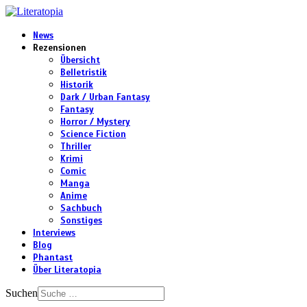
News
Rezensionen
Übersicht
Belletristik
Historik
Dark / Urban Fantasy
Fantasy
Horror / Mystery
Science Fiction
Thriller
Krimi
Comic
Manga
Anime
Sachbuch
Sonstiges
Interviews
Blog
Phantast
Über Literatopia
Suchen