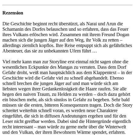
Rezension
Die Geschichte beginnt recht überstürzt, als Narai und Arun die
Schamanin des Dorfes belauschen und so erfahren, dass das Feuer
ihres Vulkans erlöschen wird. Zusammen mit ihrem Freund Dogan
machen sich die jungen Jäger auf den Weg, ihr Volk zu retten –
allerdings ziemlich kopflos. Ihre Reise entpuppt sich als gefährliches
Abenteuer, das sie zu unbekannten Ufern führt …
Viel mehr kann man zur Storyline erst einmal nicht sagen ohne die
wesentlichen Eckpunkte des Mangas zu verraten. Dass dem Dorf
Gefahr droht, weiß man hauptsächlich aus dem Klappentext – in der
Geschichte wird die Gefahr viel zu schnell abgehandelt. Ebenso
schnell brechen die jungen Jäger auf und man würde sich am
liebsten wegen ihrer Gedankenlosigkeit die Haare raufen. Sie alle
hegen den naiven Traum, zu Helden zu werden – doch dazu gehört
ein bisschen mehr, als sich sinnlos in Gefahr zu begeben. Sehr bald
müssen sie die ersten, bitteren Konsequenzen tragen. Doch die Story
schreitet weiterhin schnell voran, es werden neue Charaktere
eingeführt, die sich in diffusen Andeutungen ergehen und für den
Leser nicht greifbar werden. Dabei sind die Hintergründe eigentlich
recht interessant – man würde zu gerne mehr über die Winterwelt
und den Vulkan, der ihren Bewohnern Wärme spendet, erfahren.