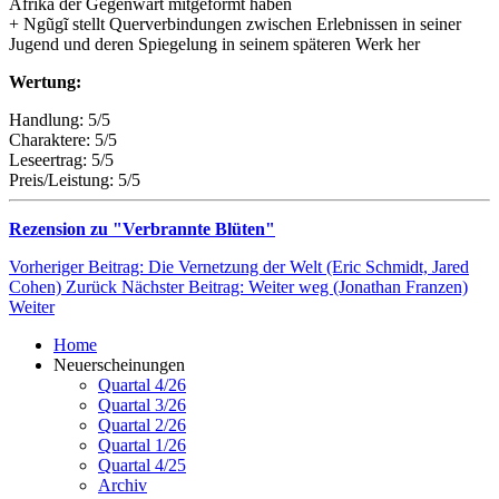
Afrika der Gegenwart mitgeformt haben
+ Ngũgĩ stellt Querverbindungen zwischen Erlebnissen in seiner
Jugend und deren Spiegelung in seinem späteren Werk her
Wertung:
Handlung: 5/5
Charaktere: 5/5
Leseertrag: 5/5
Preis/Leistung: 5/5
Rezension zu "Verbrannte Blüten"
Vorheriger Beitrag: Die Vernetzung der Welt (Eric Schmidt, Jared
Cohen)
Zurück
Nächster Beitrag: Weiter weg (Jonathan Franzen)
Weiter
Home
Neuerscheinungen
Quartal 4/26
Quartal 3/26
Quartal 2/26
Quartal 1/26
Quartal 4/25
Archiv