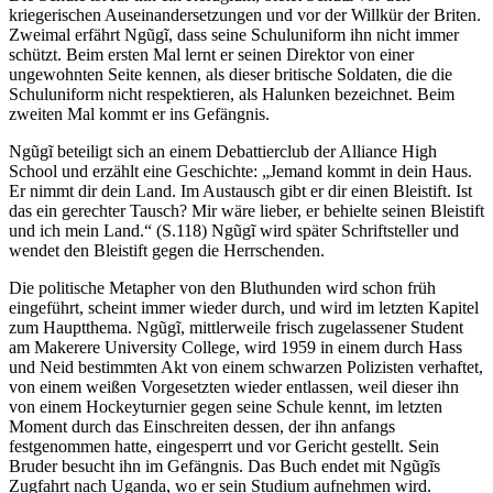
kriegerischen Auseinandersetzungen und vor der Willkür der Briten.
Zweimal erfährt Ngũgĩ, dass seine Schuluniform ihn nicht immer
schützt. Beim ersten Mal lernt er seinen Direktor von einer
ungewohnten Seite kennen, als dieser britische Soldaten, die die
Schuluniform nicht respektieren, als Halunken bezeichnet. Beim
zweiten Mal kommt er ins Gefängnis.
Ngũgĩ beteiligt sich an einem Debattierclub der Alliance High
School und erzählt eine Geschichte: „Jemand kommt in dein Haus.
Er nimmt dir dein Land. Im Austausch gibt er dir einen Bleistift. Ist
das ein gerechter Tausch? Mir wäre lieber, er behielte seinen Bleistift
und ich mein Land.“ (S.118) Ngũgĩ wird später Schriftsteller und
wendet den Bleistift gegen die Herrschenden.
Die politische Metapher von den Bluthunden wird schon früh
eingeführt, scheint immer wieder durch, und wird im letzten Kapitel
zum Hauptthema. Ngũgĩ, mittlerweile frisch zugelassener Student
am Makerere University College, wird 1959 in einem durch Hass
und Neid bestimmten Akt von einem schwarzen Polizisten verhaftet,
von einem weißen Vorgesetzten wieder entlassen, weil dieser ihn
von einem Hockeyturnier gegen seine Schule kennt, im letzten
Moment durch das Einschreiten dessen, der ihn anfangs
festgenommen hatte, eingesperrt und vor Gericht gestellt. Sein
Bruder besucht ihn im Gefängnis. Das Buch endet mit Ngũgĩs
Zugfahrt nach Uganda, wo er sein Studium aufnehmen wird.