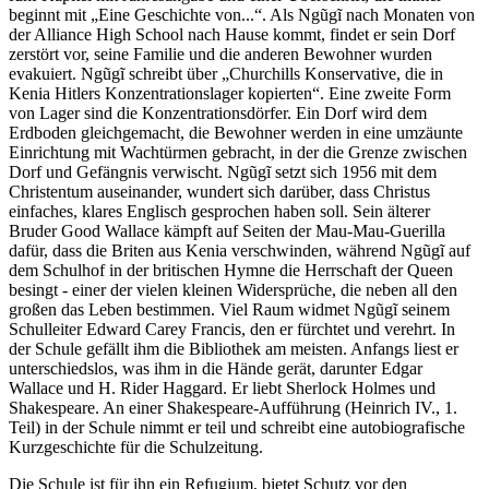
beginnt mit „Eine Geschichte von...“. Als Ngũgĩ nach Monaten von
der Alliance High School nach Hause kommt, findet er sein Dorf
zerstört vor, seine Familie und die anderen Bewohner wurden
evakuiert. Ngũgĩ schreibt über „Churchills Konservative, die in
Kenia Hitlers Konzentrationslager kopierten“. Eine zweite Form
von Lager sind die Konzentrationsdörfer. Ein Dorf wird dem
Erdboden gleichgemacht, die Bewohner werden in eine umzäunte
Einrichtung mit Wachtürmen gebracht, in der die Grenze zwischen
Dorf und Gefängnis verwischt. Ngũgĩ setzt sich 1956 mit dem
Christentum auseinander, wundert sich darüber, dass Christus
einfaches, klares Englisch gesprochen haben soll. Sein älterer
Bruder Good Wallace kämpft auf Seiten der Mau-Mau-Guerilla
dafür, dass die Briten aus Kenia verschwinden, während Ngũgĩ auf
dem Schulhof in der britischen Hymne die Herrschaft der Queen
besingt - einer der vielen kleinen Widersprüche, die neben all den
großen das Leben bestimmen. Viel Raum widmet Ngũgĩ seinem
Schulleiter Edward Carey Francis, den er fürchtet und verehrt. In
der Schule gefällt ihm die Bibliothek am meisten. Anfangs liest er
unterschiedslos, was ihm in die Hände gerät, darunter Edgar
Wallace und H. Rider Haggard. Er liebt Sherlock Holmes und
Shakespeare. An einer Shakespeare-Aufführung (Heinrich IV., 1.
Teil) in der Schule nimmt er teil und schreibt eine autobiografische
Kurzgeschichte für die Schulzeitung.
Die Schule ist für ihn ein Refugium, bietet Schutz vor den