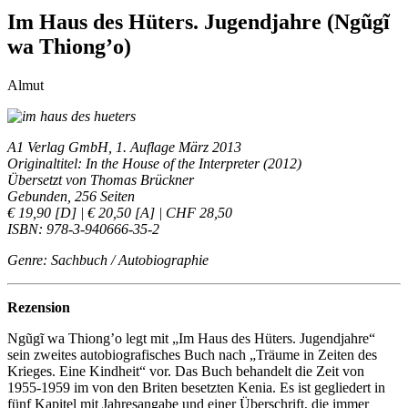
Im Haus des Hüters. Jugendjahre (Ngũgĩ
wa Thiong’o)
Almut
A1 Verlag GmbH, 1. Auflage März 2013
Originaltitel: In the House of the Interpreter (2012)
Übersetzt von Thomas Brückner
Gebunden, 256 Seiten
€ 19,90 [D] | € 20,50 [A] | CHF 28,50
ISBN: 978-3-940666-35-2
Genre: Sachbuch / Autobiographie
Rezension
Ngũgĩ wa Thiong’o legt mit „Im Haus des Hüters. Jugendjahre“
sein zweites autobiografisches Buch nach „Träume in Zeiten des
Krieges. Eine Kindheit“ vor. Das Buch behandelt die Zeit von
1955-1959 im von den Briten besetzten Kenia. Es ist gegliedert in
fünf Kapitel mit Jahresangabe und einer Überschrift, die immer