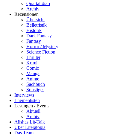
Quartal 4/25
Archiv
Rezensionen
Übersicht
Belletristik
Historik
Dark Fantasy
Fantasy
Horror / Mystery
Science Fiction
Thriller
Krimi
Comic
Manga
Anime
Sachbuch
Sonstiges
Interviews
Themenlisten
Lesungen / Events
Aktuell
Archiv
Alishas Lit-Talk
Über Literatopia
Das Team