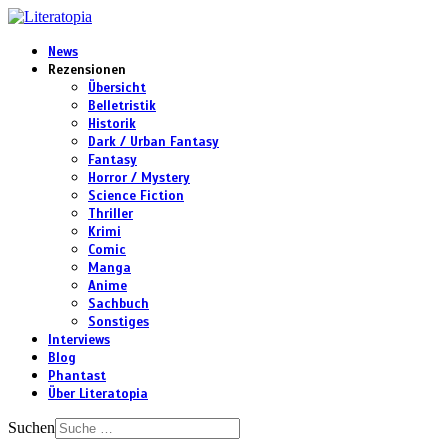
News
Rezensionen
Übersicht
Belletristik
Historik
Dark / Urban Fantasy
Fantasy
Horror / Mystery
Science Fiction
Thriller
Krimi
Comic
Manga
Anime
Sachbuch
Sonstiges
Interviews
Blog
Phantast
Über Literatopia
Suchen