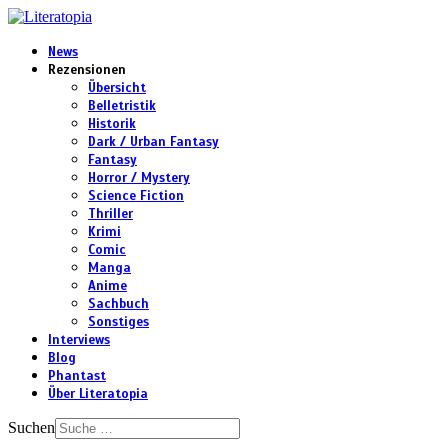
News
Rezensionen
Übersicht
Belletristik
Historik
Dark / Urban Fantasy
Fantasy
Horror / Mystery
Science Fiction
Thriller
Krimi
Comic
Manga
Anime
Sachbuch
Sonstiges
Interviews
Blog
Phantast
Über Literatopia
Suchen