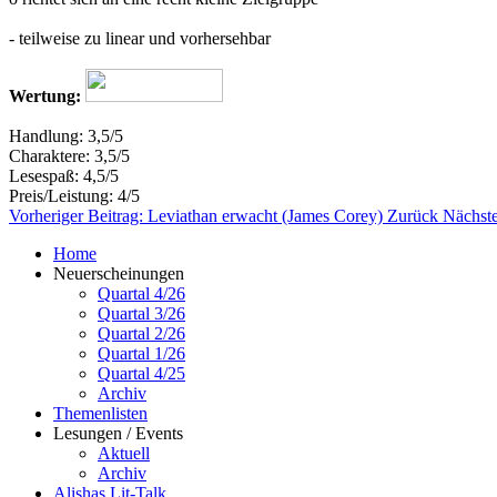
- teilweise zu linear und vorhersehbar
Wertung:
Handlung: 3,5/5
Charaktere: 3,5/5
Lesespaß: 4,5/5
Preis/Leistung: 4/5
Vorheriger Beitrag: Leviathan erwacht (James Corey)
Zurück
Nächste
Home
Neuerscheinungen
Quartal 4/26
Quartal 3/26
Quartal 2/26
Quartal 1/26
Quartal 4/25
Archiv
Themenlisten
Lesungen / Events
Aktuell
Archiv
Alishas Lit-Talk