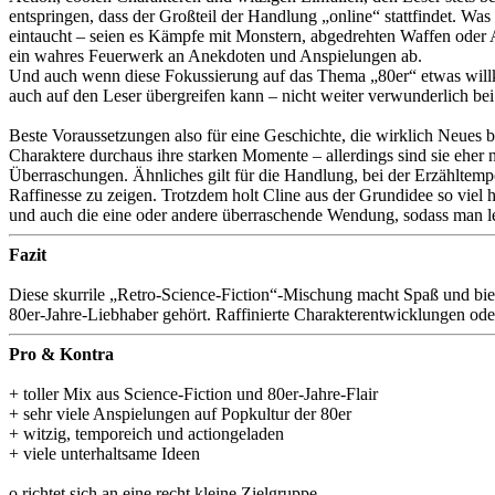
entspringen, dass der Großteil der Handlung „online“ stattfindet. Wa
eintaucht – seien es Kämpfe mit Monstern, abgedrehten Waffen oder Au
ein wahres Feuerwerk an Anekdoten und Anspielungen ab.
Und auch wenn diese Fokussierung auf das Thema „80er“ etwas willkürl
auch auf den Leser übergreifen kann – nicht weiter verwunderlich bei
Beste Voraussetzungen also für eine Geschichte, die wirklich Neues b
Charaktere durchaus ihre starken Momente – allerdings sind sie eher n
Überraschungen. Ähnliches gilt für die Handlung, bei der Erzähltemp
Raffinesse zu zeigen. Trotzdem holt Cline aus der Grundidee so viel 
und auch die eine oder andere überraschende Wendung, sodass man letz
Fazit
Diese skurrile „Retro-Science-Fiction“-Mischung macht Spaß und biete
80er-Jahre-Liebhaber gehört. Raffinierte Charakterentwicklungen ode
Pro & Kontra
+ toller Mix aus Science-Fiction und 80er-Jahre-Flair
+ sehr viele Anspielungen auf Popkultur der 80er
+ witzig, temporeich und actiongeladen
+ viele unterhaltsame Ideen
o richtet sich an eine recht kleine Zielgruppe