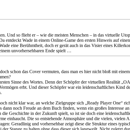
eten. Und so flieht er – wie die meisten Menschen – in das virtuelle U
 Da entdeckt Wade in einem Online-Game den ersten Hinweis auf einen 
t Wade eine Berühmtheit, doch er gerät auch in das Visier eines Kille
 seinem unvorhersehbaren Ende spielt …
st doch schon das Cover vermuten, dass man es hier nicht bloß mit ein
ammen?
sten Sinne des Wortes. Denn der Schöpfer der virtuellen Realität „OA
s Vermögen erbt. Und dieser Schöpfer war ein leidenschaftliches Kind 
.
ch nicht klar war, an welche Zielgruppe sich „Ready Player One“ richt
 dann noch Freude an dem Buch finden, wenn ein großes Interesse an 
e Geschichte in der Zukunft spielt, so ist sie doch eine leidenschaft
me einhaucht. Die so entstehende Atmosphäre und die vielen, vielen An
agen: Geradlinig und vorhersehbar zeigt diese die Struktur eines typis
 der Stange zu halten ohne dass dieser sich langweilt. Nicht zuletzt du