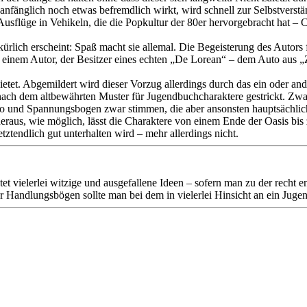
s anfänglich noch etwas befremdlich wirkt, wird schnell zur Selbstverst
sflüge in Vehikeln, die die Popkultur der 80er hervorgebracht hat – Cl
ich erscheint: Spaß macht sie allemal. Die Begeisterung des Autors für
 einem Autor, der Besitzer eines echten „De Lorean“ – dem Auto aus „Z
ietet. Abgemildert wird dieser Vorzug allerdings durch das ein oder a
ach dem altbewährten Muster für Jugendbuchcharaktere gestrickt. Zwar f
o und Spannungsbogen zwar stimmen, die aber ansonsten hauptsächlich 
heraus, wie möglich, lässt die Charaktere von einem Ende der Oasis bis
tendlich gut unterhalten wird – mehr allerdings nicht.
t vielerlei witzige und ausgefallene Ideen – sofern man zu der recht 
r Handlungsbögen sollte man bei dem in vielerlei Hinsicht an ein Jug