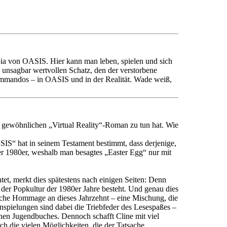
topia von OASIS. Hier kann man leben, spielen und sich
unsagbar wertvollen Schatz, den der verstorbene
rkommandos – in OASIS und in der Realität. Wade weiß,
em gewöhnlichen „Virtual Reality“-Roman zu tun hat. Wie
SIS“ hat in seinem Testament bestimmt, dass derjenige,
der 1980er, weshalb man besagtes „Easter Egg“ nur mit
et, merkt dies spätestens nach einigen Seiten: Denn
der Popkultur der 1980er Jahre besteht. Und genau dies
liche Hommage an dieses Jahrzehnt – eine Mischung, die
spielungen sind dabei die Triebfeder des Lesespaßes –
chen Jugendbuches. Dennoch schafft Cline mit viel
rch die vielen Möglichkeiten, die der Tatsache