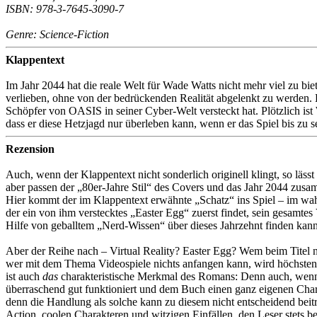
ISBN:
978-3-7645-3090-7
Genre: Science-Fiction
Klappentext
Im Jahr 2044 hat die reale Welt für Wade Watts nicht mehr viel zu bi
verlieben, ohne von der bedrückenden Realität abgelenkt zu werden.
Schöpfer von OASIS in seiner Cyber-Welt versteckt hat. Plötzlich is
dass er diese Hetzjagd nur überleben kann, wenn er das Spiel bis zu
Rezension
Auch, wenn der Klappentext nicht sonderlich originell klingt, so läs
aber passen der „80er-Jahre Stil“ des Covers und das Jahr 2044 zus
Hier kommt der im Klappentext erwähnte „Schatz“ ins Spiel – im wahr
der ein von ihm verstecktes „Easter Egg“ zuerst findet, sein gesamte
Hilfe von geballtem „Nerd-Wissen“ über dieses Jahrzehnt finden kann
Aber der Reihe nach – Virtual Reality? Easter Egg? Wem beim Titel no
wer mit dem Thema Videospiele nichts anfangen kann, wird höchstens
ist auch
das
charakteristische Merkmal des Romans: Denn auch, wenn di
überraschend gut funktioniert und dem Buch einen ganz eigenen Char
denn die Handlung als solche kann zu diesem nicht entscheidend beitr
Action, coolen Charakteren und witzigen Einfällen, den Leser stets bei