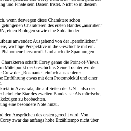
g und Finale sein Dasein fristet. Nicht so in diesem
uch, wenn deswegen diese Charaktere schon
den gelungenen Charakteren des ersten Bandes „ausruhen“
 UN, einen Biologen sowie eine Soldatin der
aufbaus anwendet: Ausgehend von der „persönlichen“
re, wichtige Perspektive in die Geschichte mit ein.
che Phänomene hervorruft. Und auch die Spannungen
 Charakteren schafft Corey genau die Point-of-Views,
im Mittelpunkt der Geschichte: Seine Tochter wurde
e Crew der „Rosinante“ einfach aus schierer
ese Entführung etwas mit dem Protomolekül und einer
.
kretärin Avasarala, die auf Seiten der UN – also der
er heimliche Star des zweiten Bandes ist: Als mürrische,
inkelzügen zu beobachten.
ung eine besondere Note hinzu.
and den Ansprüchen des ersten gerecht wird. Von
 Corey zwar das anfangs hohe Erzähltempo nicht über