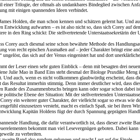
 einer Trilogie, der oftmals als undankbares Bindeglied zwischen Anfan
ung mit einigen spannenden Ideen verbindet.
 James Holden, die man schon kennen und schätzen gelernt hat. Und a
ren Entwicklung aufwarten – es ist also nicht so, dass sich Corey auf 
ere in den Ring schickt: Die stellvertretende Unterstaatssekretärin der
 dass Corey auch diesmal seine schon bewährte Methode des Handlungs
ng von recht epischen Ausmaßen auf – jeder Charakter bringt eine ande
 ungelöst, das sich auf der Venus eingenistet hat und dort unerklärli
t der Leser einen sehr guten Einblick – denn mit besagten drei neuen
dene Julie Mao in Band Eins steht diesmal der Biologe Praxdike Meng 
t. Und auch, wenn es nicht vollkommen glaubwürdig erscheint, dass di
st das Resultat immerhin stimmig. Denn immer deutlicher wird, dass di
en Rande des Zusammenbruchs bringen kann oder sogar schon dabei ist
politische Ebene der Situation: Mit der stellvertretenden Unterstaatsse
 Corey ein weiterer guter Charakter, der vielleicht sogar so etwas wie d
tzengefühl einzusetzen versteht, macht es einfach Spaß, sie bei ihren W
Entwicklung Kapitän Holdens fügt der durch Spannung geprägten Handl
pannende Handlung, die dafür verantwortlich ist, dass dieser zweite B
enteuerelementen bekommt man viel Lesevergnügen geboten. Dabei kann
geweile zu verbreiten.
er zweite Band also rundum gelungen und macht Lust auf das Finale.