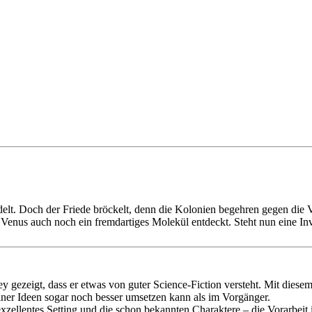
lt. Doch der Friede bröckelt, denn die Kolonien begehren gegen die 
nus auch noch ein fremdartiges Molekül entdeckt. Steht nun eine Inv
gezeigt, dass er etwas von guter Science-Fiction versteht. Mit diesem
einer Ideen sogar noch besser umsetzen kann als im Vorgänger.
xzellentes Setting und die schon bekannten Charaktere – die Vorarbeit i