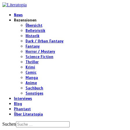
News
Rezensionen
Übersicht
Belletristik
Historik
Dark / Urban Fantasy
Fantasy
Horror / Mystery
Science Fiction
Thriller
Krimi
Comic
Manga
Anime
Sachbuch
Sonstiges
Interviews
Blog
Phantast
Über Literatopia
Suchen