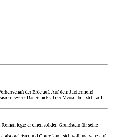
Vorherrschaft der Erde auf. Auf dem Jupitermond
asion bevor? Das Schicksal der Menschheit steht auf
 Roman legte er einen soliden Grundstein für seine
st also geleistet und Corey kann sich voll und ganz auf