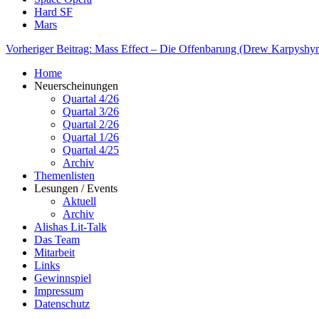
Hard SF
Mars
Vorheriger Beitrag: Mass Effect – Die Offenbarung (Drew Karpyshy
Home
Neuerscheinungen
Quartal 4/26
Quartal 3/26
Quartal 2/26
Quartal 1/26
Quartal 4/25
Archiv
Themenlisten
Lesungen / Events
Aktuell
Archiv
Alishas Lit-Talk
Das Team
Mitarbeit
Links
Gewinnspiel
Impressum
Datenschutz