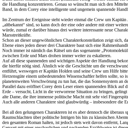
die Handlung konzentrieren. Genau so wünscht man sich den Mittelteil
Band, in dem Corey eine intelligente und ungemein spannende Handl
Im Zentrum der Ereignisse steht wieder einmal die Crew um Kapitän
„altbekannt“ sind, so kann doch der eine oder andere mit einer weite
würde, zumal er darüber hinaus drei weitere interessante neue Charakt
Marsstreitkräfte.
Schon an dieser ungewöhnlichen Charakterkonstellation zeigt sich,
Ebene eines jeden dieser drei Charaktere baut sich eine Rahmenhandlu
Noch immer ist nämlich das Rätsel um das sogenannte „Protomolekül“
zwischen Erde und Mars drohen immer weiter zu eskalieren.
Auf all diese spannenden und wichtigen Aspekte der Handlung bekomm
die hierfür nötig sind. Ähnlich wie die Geschichte um die verschwun
entführt, weswegen er Kapitän Holden und seine Crew um Hilfe bitte
Herzensgüte einem unbedeutenden Wissenschaftler helfen sollte, so i
planetenweiten Verschwörung zu tun hat, die das Sonnensystem an d
Parallel dazu eröffnet Corey dem Leser einen spannenden Blick auf die 
Erde – versucht, Licht in die verworrene Situation zu bringen, gelingt
alte Dame, die ihre immense politische Macht mit sehr viel Fingerspi
Auch alle anderen Charaktere sind glaubwürdig – insbesondere die 
Bei all den gelungenen Charakteren ist es aber dennoch die überaus s
Raumschlachten über politische Intrigen bis hin zu klassischen Ab
den gesamten Roman halten, ist jedoch stets weit davon entfernt, Lan
Gepaart mit einer anschaulichen und packenden Erzählweise ist dies