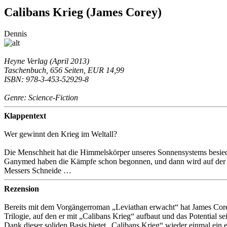
Calibans Krieg (James Corey)
Dennis
Heyne Verlag (April 2013)
Taschenbuch, 656 Seiten, EUR 14,99
ISBN:
978-3-453-52929-8
Genre: Science-Fiction
Klappentext
Wer gewinnt den Krieg im Weltall?
Die Menschheit hat die Himmelskörper unseres Sonnensystems besiede
Ganymed haben die Kämpfe schon begonnen, und dann wird auf der Ve
Messers Schneide …
Rezension
Bereits mit dem Vorgängerroman „Leviathan erwacht“ hat James Corey 
Trilogie, auf den er mit „Calibans Krieg“ aufbaut und das Potential s
Dank dieser soliden Basis bietet „Calibans Krieg“ wieder einmal ein e