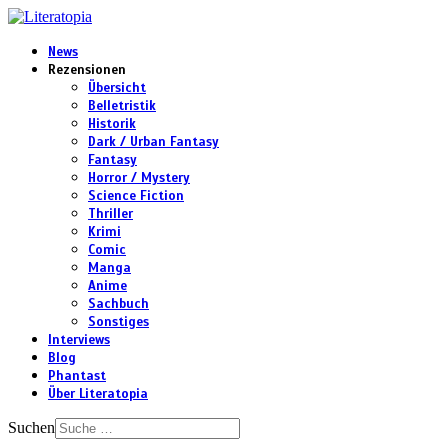
News
Rezensionen
Übersicht
Belletristik
Historik
Dark / Urban Fantasy
Fantasy
Horror / Mystery
Science Fiction
Thriller
Krimi
Comic
Manga
Anime
Sachbuch
Sonstiges
Interviews
Blog
Phantast
Über Literatopia
Suchen