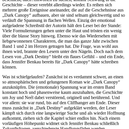
Geschichte – dieser verebbt allerdings wieder. Es reihen sich
mehrere große Ereignisse aneinander, die auf die Geschehnisse aus
„Dark Canopy“ aufbauen, aber sie sind seltsam gleichwertig und so
verläuft die Spannung in flachen Wellen. Einzig der emotional
aufgeladene Schreibstil der Autorin hält den Leser bei der Stande:
Viele Formulierungen gehen unter die Haut und trösten ein wenig
über die blasse Story hinweg. Ebenso wie das Wiedersehen mit
liebgewonnenen Charakteren, die man das ganze Jahr zwischen
Band 1 und 2 im Herzen getragen hat. Die Frage, was wohl aus
ihnen wird, brannte den Lesern unter den Nägeln. Doch nach dem
Lesen von „Dark Destiny“ bleibt ein flaues Gefühl – und ein Ende,
dass Jennifer Benkau bereits für „Dark Canopy“ hätte schreiben
können.
Was ist schiefgelaufen? Zunächst ist es verdammt schwer, an einen
so atmosphärischen und gelungenen Roman wie „Dark Canopy“
anzuknüpfen. Die (emotionale) Spannung war im ersten Band
konstant hoch und phasenweise kaum auszuhalten, die Geschichte
um Joy und Neél dabei verstörend, originell und berührend. Und
vor allem: sie war rund, bis auf den Cliffhanger am Ende. Dieser
muss zunächst in „Dark Destiny“ aufgeklärt werden, der Leser
kämpft sich durch eine langwierige Suche und als wieder Hoffnung
aufkommt, ziehen sich die Kapitel schier endlos hin. Nach einem
vorläufigen Höhepunkt widmet sich Jennifer Benkau schließlich
Zukunftsfragen, verschiedenste Handlungsfäden werden