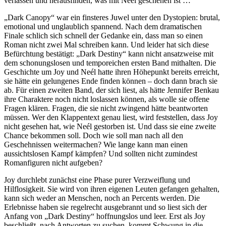
verlassen und herausfinden, was mit Neél geschehen ist …
„Dark Canopy“ war ein finsteres Juwel unter den Dystopien: brutal,
emotional und unglaublich spannend. Nach dem dramatischen
Finale schlich sich schnell der Gedanke ein, dass man so einen
Roman nicht zwei Mal schreiben kann. Und leider hat sich diese
Befürchtung bestätigt: „Dark Destiny“ kann nicht ansatzweise mit
dem schonungslosen und temporeichen ersten Band mithalten. Die
Geschichte um Joy und Neél hatte ihren Höhepunkt bereits erreicht,
sie hätte ein gelungenes Ende finden können – doch dann brach sie
ab. Für einen zweiten Band, der sich liest, als hätte Jennifer Benkau
ihre Charaktere noch nicht loslassen können, als wolle sie offene
Fragen klären. Fragen, die sie nicht zwingend hätte beantworten
müssen. Wer den Klappentext genau liest, wird feststellen, dass Joy
nicht gesehen hat, wie Neél gestorben ist. Und dass sie eine zweite
Chance bekommen soll. Doch wie soll man nach all den
Geschehnissen weitermachen? Wie lange kann man einen
aussichtslosen Kampf kämpfen? Und sollten nicht zumindest
Romanfiguren nicht aufgeben?
Joy durchlebt zunächst eine Phase purer Verzweiflung und
Hilflosigkeit. Sie wird von ihren eigenen Leuten gefangen gehalten,
kann sich weder an Menschen, noch an Percents werden. Die
Erlebnisse haben sie regelrecht ausgebrannt und so liest sich der
Anfang von „Dark Destiny“ hoffnungslos und leer. Erst als Joy
beschließt, nach Antworten zu suchen, kommt Schwung in die