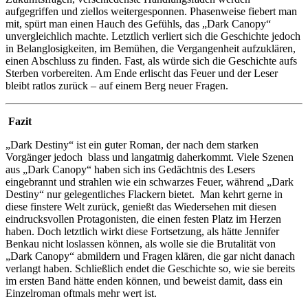
aufgegriffen und ziellos weitergesponnen. Phasenweise fiebert man
mit, spürt man einen Hauch des Gefühls, das „Dark Canopy“
unvergleichlich machte. Letztlich verliert sich die Geschichte jedoch
in Belanglosigkeiten, im Bemühen, die Vergangenheit aufzuklären,
einen Abschluss zu finden. Fast, als würde sich die Geschichte aufs
Sterben vorbereiten. Am Ende erlischt das Feuer und der Leser
bleibt ratlos zurück – auf einem Berg neuer Fragen.
Fazit
„Dark Destiny“ ist ein guter Roman, der nach dem starken
Vorgänger jedoch blass und langatmig daherkommt. Viele Szenen
aus „Dark Canopy“ haben sich ins Gedächtnis des Lesers
eingebrannt und strahlen wie ein schwarzes Feuer, während „Dark
Destiny“ nur gelegentliches Flackern bietet. Man kehrt gerne in
diese finstere Welt zurück, genießt das Wiedersehen mit diesen
eindrucksvollen Protagonisten, die einen festen Platz im Herzen
haben. Doch letztlich wirkt diese Fortsetzung, als hätte Jennifer
Benkau nicht loslassen können, als wolle sie die Brutalität von
„Dark Canopy“ abmildern und Fragen klären, die gar nicht danach
verlangt haben. Schließlich endet die Geschichte so, wie sie bereits
im ersten Band hätte enden können, und beweist damit, dass ein
Einzelroman oftmals mehr wert ist.