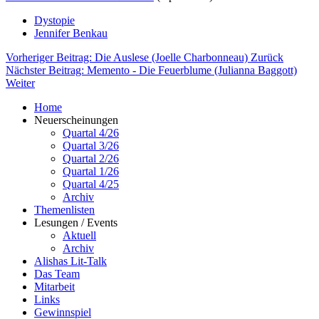
Dystopie
Jennifer Benkau
Vorheriger Beitrag: Die Auslese (Joelle Charbonneau)
Zurück
Nächster Beitrag: Memento - Die Feuerblume (Julianna Baggott)
Weiter
Home
Neuerscheinungen
Quartal 4/26
Quartal 3/26
Quartal 2/26
Quartal 1/26
Quartal 4/25
Archiv
Themenlisten
Lesungen / Events
Aktuell
Archiv
Alishas Lit-Talk
Das Team
Mitarbeit
Links
Gewinnspiel