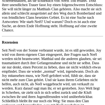
Scherbenhaufen, als sie schließlich von Neéls Tod erfährt. Trotz
ihrer unendlichen Trauer fasst Joy einen folgenschweren Entschluss:
Sie will nicht länger zu Matthials Clan gehören. Also macht sie sich
allein und schlecht ausgerüstet auf den Weg durch Bomberland und
von feindlichen Clans besetztes Gebiet. Es ist eine Suche nach
Antworten: Wie starb Neél? Und warum? Doch es ist auch eine
Suche, an deren Ende Hoffnung steht. Hoffnung auf eine zweite
Chance.
Rezension
Seit Neél von der Sonne verbrannt wurde, ist es still geworden. Joy
wird von ihrem eigenen Clan eingesperrt, ihre Fragen nach Neél
werden nicht beantwortet. Matthial und die anderen glauben, sie sei
traumatisiert durch ihre Gefangennahme und nicht sie selbst. Dass
sie nur denkt, einen Percent zu lieben, dass sie nicht wirklich etwas
empfindet. Dass sie wieder „normal“ wird, irgendwann. Doch als
Joy mitansehen muss, wie Neél gefoltert wird, fühlt sie, dass sie
nicht mehr zum Clan gehört. Und sie kann ihrem Geliebten nicht
helfen, auch nicht, als Neél weggebracht wird, um verkauft zu
werden. Kurz darauf sagt man ihr, er sei gestorben. Joys Welt liegt
in Scherben, sie zieht sich in sich selbst zurück und die Kluft
zwischen ihr und ihren Jugendfreunden wird unüberbrückbar.
Schließlich bleibt ihr nur noch ein Weg: Sie muss den Clan