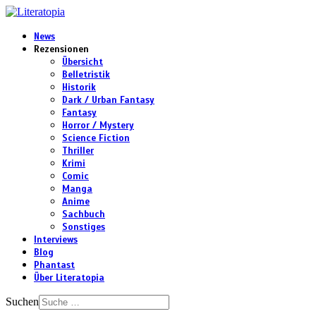
News
Rezensionen
Übersicht
Belletristik
Historik
Dark / Urban Fantasy
Fantasy
Horror / Mystery
Science Fiction
Thriller
Krimi
Comic
Manga
Anime
Sachbuch
Sonstiges
Interviews
Blog
Phantast
Über Literatopia
Suchen