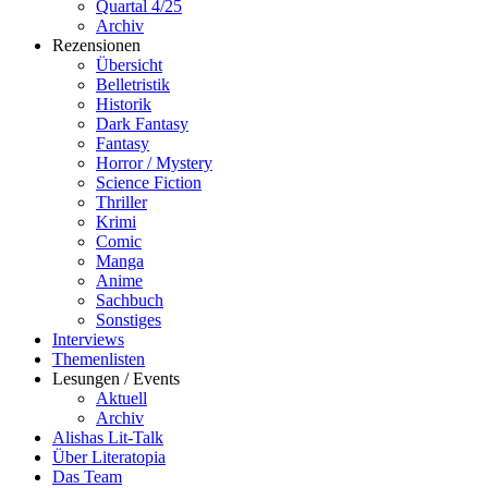
Quartal 4/25
Archiv
Rezensionen
Übersicht
Belletristik
Historik
Dark Fantasy
Fantasy
Horror / Mystery
Science Fiction
Thriller
Krimi
Comic
Manga
Anime
Sachbuch
Sonstiges
Interviews
Themenlisten
Lesungen / Events
Aktuell
Archiv
Alishas Lit-Talk
Über Literatopia
Das Team