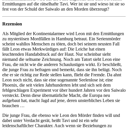
Ermittlungen auf die rätselhafte Tavi. Wer ist sie und wieso ist sie so
fest von der Schuld der Saiwalo an den Morden überzeugt?
Rezension
Als Mitglied der Kontinentalarmee wird Leon mit den Ermittlungen
zu mysteriösen Mordfällen in Hamburg betraut. Ein Serienmörder
scheint wahllos Menschen zu töten, doch bei seinem neusten Fall
fällt Leon etwas Merkwürdiges auf: Die Leiche hat einen
leuchtenden Handabdruck auf der Haut. Nur scheinbar sieht
niemand die seltsame Zeichnung. Noch am Tatort sieht Leon eine
Frau, die nicht wie die anderen Schaulustigen wirkt. Er beschließt,
die junge Frau zu befragen und bemerkt, dass sie ihn belügt. Noch
ehe er sie richtig zur Rede stellen kann, flieht die Fremde. Da ahnt
Leon noch nicht, dass sie eine sogenannte Seelenlose ist; eine
Phoenix, die seit vielen Jahrhunderten lebt und sich seit dem
fehlgeschlagen Experiment vor über hundert Jahren vor den Saiwalo
versteckt. Denn diese übernatürliche Macht, die Europa neu
aufgebaut hat, macht Jagd auf jene, deren unsterbliches Leben sie
brauchen …
Die junge Frau, die ebenso wie Leon den Mörder finden will und
dabei unter Verdacht gerät, heißt Tavi und ist ein sehr
leidenschaftlicher Charakter. Auch wenn sie Beziehungen zu