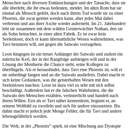
Menschen nach diversen Enttäuschungen und der Tatsache, dass sie
alle überlebt, die ihr etwas bedeuten, meidet. Im alten Rom hat sie
einmal als Mensch gelebt, doch nach ihrem Tod wurde sie zu einer
Phoenix, die zwar getötet werden kann, aber jedes Mal dabei
verbrennt und aus ihrer Asche wieder aufersteht. Im 21. Jahrhundert
lebt sie zusammen mit dem wilden Geisterwächter Nathan, den sie
als Sohn betrachtet, in einer alten Fabrik. Er ist zwar kein
Seelenloser, doch er kann übernatürliche Wesen wahrnehmen, was
Tavi benutzen will, um gegen die Saiwalo vorzugehen.
Leon hingegen ist ein treuer Anhänger der Saiwalo und zudem ein
mürrische Kerl, der in der Rangfolge aufsteigen will und in der
Lösung der Mordserie die Chance sieht, seine Kollegen zu
überflügeln. Als er herausfindet, dass Tavi eine Phoenix ist, will er
sie unbedingt fangen und an die Saiwalo ausliefern. Dabei macht er
sich keine Gedanken, was die geisterhaften Wesen mit den
Seelenlosen machen. Leon ist dazu viel zu sehr mit sich selbst
beschäftigt. Außerdem hat er die falschen Wahrheiten, die die
Saiwalo den Menschen erzählen, verinnerlicht und handelt nach
ihrem Willen. Erst als er Tavi näher kennenlernt, beginnt er, an
seinem Weltbild zu zweifeln und sich für andere einzusetzen. Bis
dahin macht er jedoch jede Menge Fehler, die für Tavi und andere
lebensgefährlich werden.
Die Welt, in der „Phoenix“ spielt, ist eine Mischung aus Dystopie