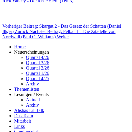
Rick Yancey - Der letzte Stern (Teil 3)
Vorheriger Beitrag: Skargat 2 - Das Gesetz der Schatten (Daniel
Illger)
Zurück
Nächster Beitrag: Pelbar 1 – Die Zitadelle von
Nordwall (Paul O. Williams)
Weiter
Home
Neuerscheinungen
Quartal 4/26
Quartal 3/26
Quartal 2/26
Quartal 1/26
Quartal 4/25
Archiv
Themenlisten
Lesungen / Events
Aktuell
Archiv
Alishas Lit-Talk
Das Team
Mitarbeit
Links
Gewinnspiel