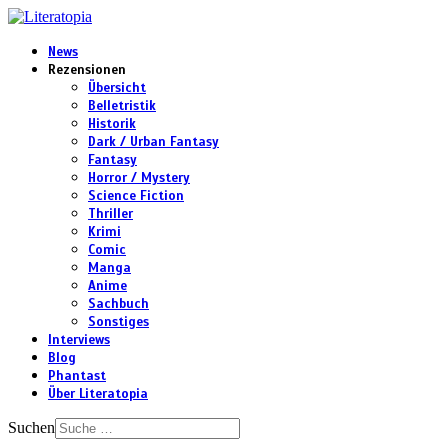
News
Rezensionen
Übersicht
Belletristik
Historik
Dark / Urban Fantasy
Fantasy
Horror / Mystery
Science Fiction
Thriller
Krimi
Comic
Manga
Anime
Sachbuch
Sonstiges
Interviews
Blog
Phantast
Über Literatopia
Suchen