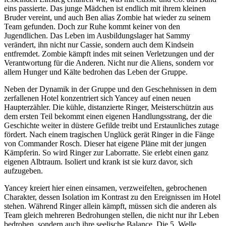
eins passierte. Das junge Mädchen ist endlich mit ihrem kleinen
Bruder vereint, und auch Ben alias Zombie hat wieder zu seinem
Team gefunden. Doch zur Ruhe kommt keiner von den
Jugendlichen. Das Leben im Ausbildungslager hat Sammy
verändert, ihn nicht nur Cassie, sondern auch dem Kindsein
entfremdet. Zombie kämpft indes mit seinen Verletzungen und der
Verantwortung für die Anderen. Nicht nur die Aliens, sondern vor
allem Hunger und Kälte bedrohen das Leben der Gruppe.
Neben der Dynamik in der Gruppe und den Geschehnissen in dem
zerfallenen Hotel konzentriert sich Yancey auf einen neuen
Haupterzähler. Die kühle, distanzierte Ringer, Meisterschützin aus
dem ersten Teil bekommt einen eigenen Handlungsstrang, der die
Geschichte weiter in düstere Gefilde treibt und Erstaunliches zutage
fördert. Nach einem tragischen Unglück gerät Ringer in die Fänge
von Commander Rosch. Dieser hat eigene Pläne mit der jungen
Kämpferin. So wird Ringer zur Laborratte. Sie erlebt einen ganz
eigenen Albtraum. Isoliert und krank ist sie kurz davor, sich
aufzugeben.
Yancey kreiert hier einen einsamen, verzweifelten, gebrochenen
Charakter, dessen Isolation im Kontrast zu den Ereignissen im Hotel
stehen. Während Ringer allein kämpft, müssen sich die anderen als
Team gleich mehreren Bedrohungen stellen, die nicht nur ihr Leben
bedrohen, sondern auch ihre seelische Balance. Die 5. Welle