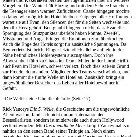
Ratten und Kakerlaken beraten die Jugendlichen über ihr weiteres
Vorgehen. Der Winter hält Einzug und mit dem Schnee brauchen
die Teenager einen warmen Zufluchtsort. Cassie hingegen möchte
so lange wie möglich im Hotel bleiben. Entgegen aller Hoffnungen
wartet sie auf Evan, den Silencer, der für die Seiten wechselte und
dem ihr Herz gehört. Ben glaubt hingegen nicht, dass Evan die
Sprengung des Stützpunktes überlebt haben könnte. Zweifel,
Misstrauen und Angst bringen die Emotionen zum überkochen.
Auch die Enge des Hotels sorgt für zusätzliche Spannungen. Da
Ben verletzt ist, bricht Ringer letztendlich alleine auf, ein in der
Nähe befindliches Höhlensystem auszuspähen. Doch ihre
Abwesenheit führt zu Chaos im Team. Mitten in der Unruhe trifft
auchEvan im Hotel ein, schwer verletzt. Doch dies ist kein Grund
zur Freude, denn andere Mitglieder des Teams verschwinden, und
dann kommt die fünfte Welle im Hotel an. Zusätzlich bringt ein
ungewöhnlicher Besucher das Leben aller Hotelbewohner in
Gefahr.
»Die Welt ist eine Uhr, die abläuft« (Seite 17)
Rick Yanceys
Die 5. Welle
, die Geschichte um die ungewöhnliche
Alieninvasion, fand sich nicht nur auf internationalen
Bestsellerlisten, sondern ist mittlerweile auch durch Hollywood
verfilmt worden. Mit
Das unendliche Meer
knüpft Yancey nahezu
nahtlos an den ersten Band seiner Trilogie an. Nach einem
fesselnden Einstieg erfahren wir, was mit Cassie und Co. aus Band