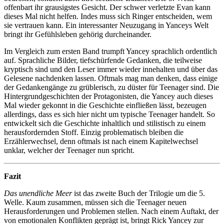
offenbart ihr grausigstes Gesicht. Der schwer verletzte Evan kann
dieses Mal nicht helfen. Indes muss sich Ringer entscheiden, wem
sie vertrauen kann. Ein interessanter Neuzugang in Yanceys Welt
bringt ihr Gefühlsleben gehörig durcheinander.
Im Vergleich zum ersten Band trumpft Yancey sprachlich ordentlich
auf. Sprachliche Bilder, tiefschürfende Gedanken, die teilweise
kryptisch sind und den Leser immer wieder innehalten und über das
Gelesene nachdenken lassen. Oftmals mag man denken, dass einige
der Gedankengänge zu grüblerisch, zu düster für Teenager sind. Die
Hintergrundgeschichten der Protagonisten, die Yancey auch dieses
Mal wieder gekonnt in die Geschichte einfließen lässt, bezeugen
allerdings, dass es sich hier nicht um typische Teenager handelt. So
entwickelt sich die Geschichte inhaltlich und stilistisch zu einem
herausfordernden Stoff. Einzig problematisch bleiben die
Erzählerwechsel, denn oftmals ist nach einem Kapitelwechsel
unklar, welcher der Teenager nun spricht.
Fazit
Das unendliche Meer
ist das zweite Buch der Trilogie um die 5.
Welle. Kaum zusammen, müssen sich die Teenager neuen
Herausforderungen und Problemen stellen. Nach einem Auftakt, der
von emotionalen Konflikten geprägt ist, bringt Rick Yancey zur