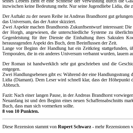
seines Lebens zieht er eine Schneise der Verwüstung durch die Gala
inzwischen keine Bedeutung mehr. Nur seine Jugendliebe Lidia, die zu 
Der Auftakt zu der neuen Reihe ist Andreas Brandhorst gut gelung
das Universum, das der Autor skizziert.
Zwei Aspekte machen Brandhorsts Zukunftsentwurf interessant: Die M
der Horgh, angewiesen, die unterschiedliche Systeme zu überlich
Gegenleistung für ihre Dienste die Einhaltung ihres Sakralen 
herausragenden Aspekt des Buch, dem Beeinflussen der Zeit.
Lange vor Beginn der Handlung hat ein Zeitkrieg stattgefunden, ü
Temporalen, die in ein anderes Universum verbannt wurden, lauern a
Der Roman ist handwerklich sehr gut geschrieben und die Geschicht
entgegen.
Zwei Handlungsebenen gibt es: Während der eine Handlungsstrang die
Lidia (Diamant). Dem Leser wird schnell klar, dass der Höhepunkt d
Abbruch.
Fazit: Nach einer langen Pause, in der Andreas Brandhorst vorwiegend
Neuanfang ist und den Beginn eines neuen Schaffensabschnitts mar
Buch, dass man sich vormerken sollte.
8 von 10 Punkten.
Diese Rezension stammt von
Rupert Schwarz -
mehr Rezensionen vo