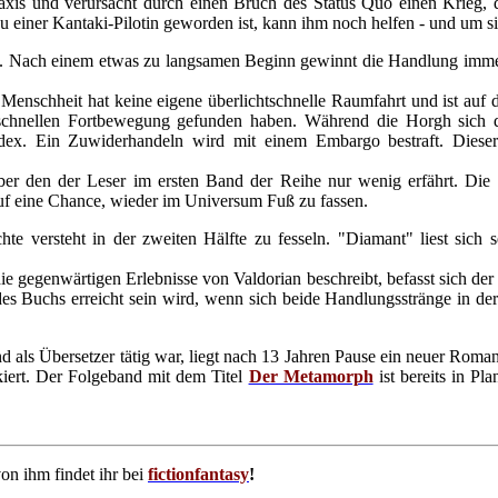
xis und verursacht durch einen Bruch des Status Quo einen Krieg, de
einer Kantaki-Pilotin geworden ist, kann ihm noch helfen - und um sie 
en. Nach einem etwas zu langsamen Beginn gewinnt die Handlung imme
enschheit hat keine eigene überlichtschnelle Raumfahrt und ist auf d
tschnellen Fortbewegung gefunden haben. Während die Horgh sich di
Kodex. Ein Zuwiderhandeln wird mit einem Embargo bestraft. Dies
ber den der Leser im ersten Band der Reihe nur wenig erfährt. Die
uf eine Chance, wieder im Universum Fuß zu fassen.
e versteht in der zweiten Hälfte zu fesseln. "Diamant" liest sich s
 gegenwärtigen Erlebnisse von Valdorian beschreibt, befasst sich der
es Buchs erreicht sein wird, wenn sich beide Handlungsstränge in de
 als Übersetzer tätig war, liegt nach 13 Jahren Pause ein neuer Roman 
kiert. Der Folgeband mit dem Titel
Der Metamorph
ist bereits in Pl
n ihm findet ihr bei
fictionfantasy
!