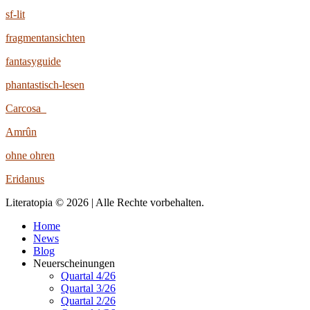
sf-lit
fragmentansichten
fantasyguide
phantastisch-lesen
Carcosa
Amrûn
ohne ohren
Eridanus
Literatopia © 2026 | Alle Rechte vorbehalten.
Home
News
Blog
Neuerscheinungen
Quartal 4/26
Quartal 3/26
Quartal 2/26