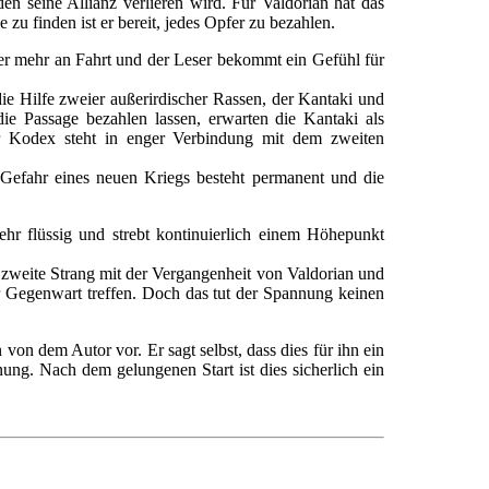
n seine Allianz verlieren wird. Für Valdorian hat das
zu finden ist er bereit, jedes Opfer zu bezahlen.
r mehr an Fahrt und der Leser bekommt ein Gefühl für
ie Hilfe zweier außerirdischer Rassen, der Kantaki und
e Passage bezahlen lassen, erwarten die Kantaki als
er Kodex steht in enger Verbindung mit dem zweiten
 Gefahr eines neuen Kriegs besteht permanent und die
ehr flüssig und strebt kontinuierlich einem Höhepunkt
 zweite Strang mit der Vergangenheit von Valdorian und
r Gegenwart treffen. Doch das tut der Spannung keinen
von dem Autor vor. Er sagt selbst, dass dies für ihn ein
anung. Nach dem gelungenen Start ist dies sicherlich ein