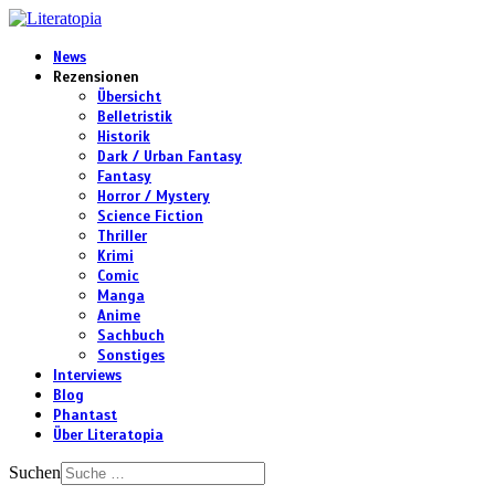
News
Rezensionen
Übersicht
Belletristik
Historik
Dark / Urban Fantasy
Fantasy
Horror / Mystery
Science Fiction
Thriller
Krimi
Comic
Manga
Anime
Sachbuch
Sonstiges
Interviews
Blog
Phantast
Über Literatopia
Suchen