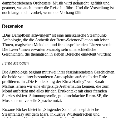
dampfbetriebenen Orchesters. Musik wird gelauscht, gefühlt und
geatmet, wo auch immer die Reise hinführt. Und die Vorstellung ist
noch lange nicht vorbei, wenn der Vorhang fällt.
Rezension
„Das Dampfbein schwingen“ ist eine musikalische Steampunk-
Anthologie, die die Ästhetik der Retro-Science-Fiction mit leisen
Tönen, magischen Melodien und freudesprühenden Tänzen vereint.
Die Leser*innen erwarten zwanzig sehr unterschiedliche
Geschichten, die thematisch in sieben Bereiche eingeteilt wurden:
Ferne Melodien
Die Anthologie beginnt mit zwei ihrer faszinierendsten Geschichten,
die beide von ihrer besonderen Atmosphäre außerhalb der Erde
profitieren. In „Die Entdeckung der Rima Hadley“ von Sarah
Malhus lernen wir eine ehrgeizige Aethernautin kennen, die zum
Mond aufbricht und alles für den Erstkontakt mit einer fremden
Spezies riskiert. Stimmungsvolle, gut durchdachte Retro-SF, die
Musik als universelle Sprache nutzt.
Roxane Bicker bietet in „Singender Sand“ atmosphärische
Steamfantasy auf dem Mars, inklusive Wüstendrachen und