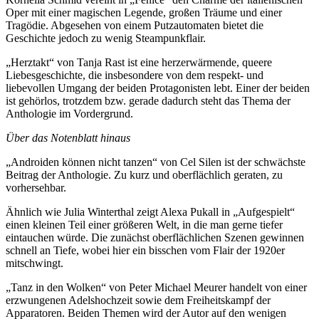
Oper mit einer magischen Legende, großen Träume und einer
Tragödie. Abgesehen von einem Putzautomaten bietet die
Geschichte jedoch zu wenig Steampunkflair.
„Herztakt“ von Tanja Rast ist eine herzerwärmende, queere
Liebesgeschichte, die insbesondere von dem respekt- und
liebevollen Umgang der beiden Protagonisten lebt. Einer der beiden
ist gehörlos, trotzdem bzw. gerade dadurch steht das Thema der
Anthologie im Vordergrund.
Über das Notenblatt hinaus
„Androiden können nicht tanzen“ von Cel Silen ist der schwächste
Beitrag der Anthologie. Zu kurz und oberflächlich geraten, zu
vorhersehbar.
Ähnlich wie Julia Winterthal zeigt Alexa Pukall in „Aufgespielt“
einen kleinen Teil einer größeren Welt, in die man gerne tiefer
eintauchen würde. Die zunächst oberflächlichen Szenen gewinnen
schnell an Tiefe, wobei hier ein bisschen vom Flair der 1920er
mitschwingt.
„Tanz in den Wolken“ von Peter Michael Meurer handelt von einer
erzwungenen Adelshochzeit sowie dem Freiheitskampf der
Apparatoren. Beiden Themen wird der Autor auf den wenigen