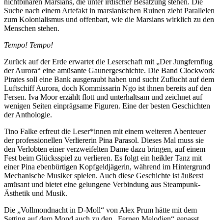
nichtbinären Marsians, die unter irdischer Besatzung stehen. Die
Suche nach einem Artefakt in marsianischen Ruinen zieht Parallelen
zum Kolonialismus und offenbart, wie die Marsians wirklich zu den
Menschen stehen.
Tempo! Tempo!
Zurück auf der Erde erwartet die Leserschaft mit „Der Jungfernflug
der Aurora“ eine amüsante Gaunergeschichte. Die Band Clockwork
Pirates soll eine Bank ausgeraubt haben und sucht Zuflucht auf dem
Luftschiff Aurora, doch Kommissarin Ngo ist ihnen bereits auf den
Fersen. Iva Moor erzählt flott und unterhaltsam und zeichnet auf
wenigen Seiten einprägsame Figuren. Eine der besten Geschichten
der Anthologie.
Tino Falke erfreut die Leser*innen mit einem weiteren Abenteuer
der professionellen Verliererin Pina Parasol. Dieses Mal muss sie
den Verlobten einer verzweifelten Dame dazu bringen, auf einem
Fest beim Glücksspiel zu verlieren. Es folgt ein heikler Tanz mit
einer Pina ebenbürtigen Kopfgeldjägerin, während im Hintergrund
Mechanische Musiker spielen. Auch diese Geschichte ist äußerst
amüsant und bietet eine gelungene Verbindung aus Steampunk-
Ästhetik und Musik.
Die „Vollmondnacht in D-Moll“ von Alex Prum hätte mit dem
Setting auf dem Mond auch zu den „Fernen Melodien“ gepasst,