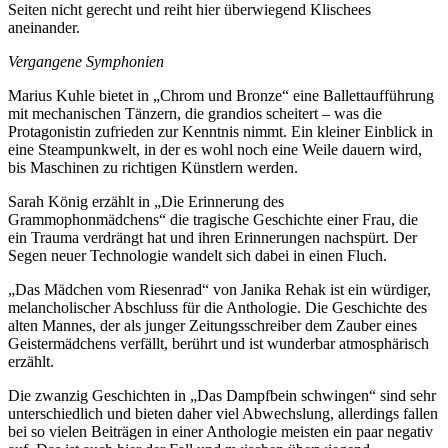
Seiten nicht gerecht und reiht hier überwiegend Klischees
aneinander.
Vergangene Symphonien
Marius Kuhle bietet in „Chrom und Bronze“ eine Ballettaufführung
mit mechanischen Tänzern, die grandios scheitert – was die
Protagonistin zufrieden zur Kenntnis nimmt. Ein kleiner Einblick in
eine Steampunkwelt, in der es wohl noch eine Weile dauern wird,
bis Maschinen zu richtigen Künstlern werden.
Sarah König erzählt in „Die Erinnerung des
Grammophonmädchens“ die tragische Geschichte einer Frau, die
ein Trauma verdrängt hat und ihren Erinnerungen nachspürt. Der
Segen neuer Technologie wandelt sich dabei in einen Fluch.
„Das Mädchen vom Riesenrad“ von Janika Rehak ist ein würdiger,
melancholischer Abschluss für die Anthologie. Die Geschichte des
alten Mannes, der als junger Zeitungsschreiber dem Zauber eines
Geistermädchens verfällt, berührt und ist wunderbar atmosphärisch
erzählt.
Die zwanzig Geschichten in „Das Dampfbein schwingen“ sind sehr
unterschiedlich und bieten daher viel Abwechslung, allerdings fallen
bei so vielen Beiträgen in einer Anthologie meisten ein paar negativ