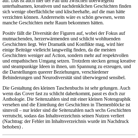
auf. Das ist auch hier der Fall und zwischen überwiegend
unterhaltsamen, kreativen und nachdenklichen Geschichten finden
sich wenige oberflächliche und klischeehafte, auf die man hätte
verzichten können. Andererseits wäre es schön gewesen, wenn
manche Geschichten mehr Raum bekommen hätten.
Positiv fällt die Diversität der Figuren auf, wobei der Fokus auf
mutmachenden, herzerwärmenden und schlicht wohltuenden
Geschichten liegt. Wer Dramatik und Konflikte mag, wird hier
einige Beiträge vielleicht langweilig finden, da die meisten
Geschichten weniger auf Action, sondern mehr auf respektvollen
und empathischen Umgang setzen. Trotzdem stecken genug kreative
und steampunkige Ideen in ihnen, um Spannung zu erzeugen, und
die Darstellungen queerer Beziehungen, verschiedener
Behinderungen und Neurodiversität sind überwiegend sensibel.
Die Gestaltung des kleinen Taschenbuchs ist sehr gelungen. Auch
wenn das Cover fast zu schlicht daherkommt, passt es doch zur
Anthologie. Die Seitenzahlen sind mit einer kleinen Notengraphik
versehen und die Einteilung der Geschichten in Themenblöcke ist
sinnvoll – nur leider sind die Seitenzahlen nach sechs Geschichten
verrutscht, sodass das Inhaltsverzeichnis seinen Nutzen verliert
(Nachtrag: der Fehler im Inhaltsverzeichnis wurde im Nachdruck
behoben) .