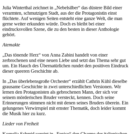
Julia Winterthal zeichnet in „Nebelsilber“ das düstere Bild einer
verarmten, schmutzigen Stadt, aus der die Protagonistin einst
flüchtete. Auf wenigen Seiten entsteht eine ganze Welt, die man
gerne weiter erkunden würde. Doch es bleibt bei einer
eindrucksvollen Szene, die zu den besten in dieser Anthologie
gehört.
Atemakte
„Das tönende Herz“ von Anna Zabini handelt von einer
zerbrochenen und eine neuen Liebe und setzt das Thema sehr gut
um. Ein Hauch des Übernatürlichen rundet den positiven Eindruck
dieser queeren Geschichte ab.
In „Das überlebensgroße Orchester“ erzählt Cathrin Kühl dieselbe
grausame Geschichte in zwei unterschiedlichen Versionen. Wir
lernen den Protagonisten als gebrochenen Mann, der sich vor
seinem mörderischen Bruder versteckt, kennen. Doch seine
Erinnerungen stimmen nicht mit denen seines Bruders überein. Ein
gelungenes Verwirrspiel mit ernster Thematik, doch leider kommt
die Musik hier zu kurz.
Lieder von Freiheit
Kornelia Schmid vereint in „Fenice“ den Charme der italienischen