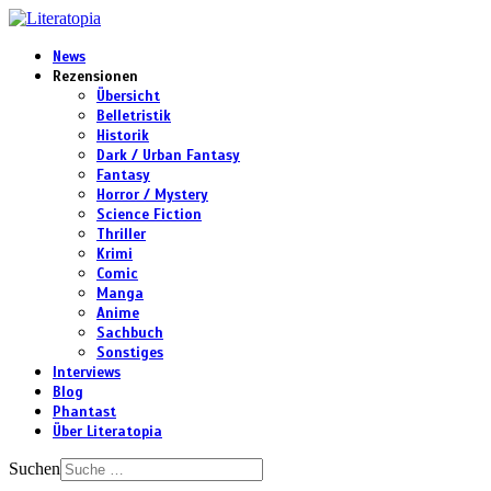
News
Rezensionen
Übersicht
Belletristik
Historik
Dark / Urban Fantasy
Fantasy
Horror / Mystery
Science Fiction
Thriller
Krimi
Comic
Manga
Anime
Sachbuch
Sonstiges
Interviews
Blog
Phantast
Über Literatopia
Suchen