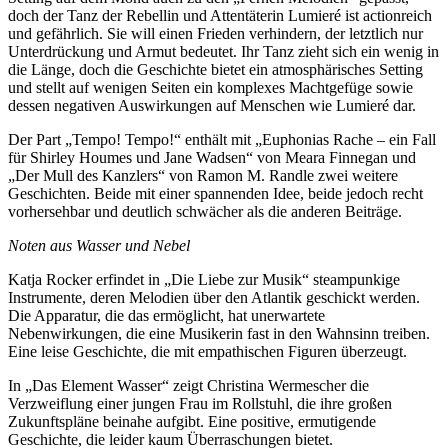
doch der Tanz der Rebellin und Attentäterin Lumieré ist actionreich
und gefährlich. Sie will einen Frieden verhindern, der letztlich nur
Unterdrückung und Armut bedeutet. Ihr Tanz zieht sich ein wenig in
die Länge, doch die Geschichte bietet ein atmosphärisches Setting
und stellt auf wenigen Seiten ein komplexes Machtgefüge sowie
dessen negativen Auswirkungen auf Menschen wie Lumieré dar.
Der Part „Tempo! Tempo!“ enthält mit „Euphonias Rache – ein Fall
für Shirley Houmes und Jane Wadsen“ von Meara Finnegan und
„Der Mull des Kanzlers“ von Ramon M. Randle zwei weitere
Geschichten. Beide mit einer spannenden Idee, beide jedoch recht
vorhersehbar und deutlich schwächer als die anderen Beiträge.
Noten aus Wasser und Nebel
Katja Rocker erfindet in „Die Liebe zur Musik“ steampunkige
Instrumente, deren Melodien über den Atlantik geschickt werden.
Die Apparatur, die das ermöglicht, hat unerwartete
Nebenwirkungen, die eine Musikerin fast in den Wahnsinn treiben.
Eine leise Geschichte, die mit empathischen Figuren überzeugt.
In „Das Element Wasser“ zeigt Christina Wermescher die
Verzweiflung einer jungen Frau im Rollstuhl, die ihre großen
Zukunftspläne beinahe aufgibt. Eine positive, ermutigende
Geschichte, die leider kaum Überraschungen bietet.