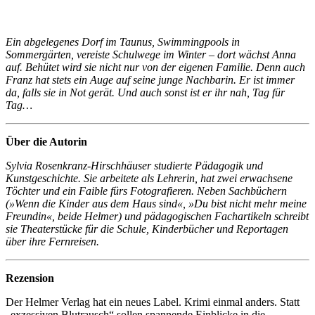
Ein abgelegenes Dorf im Taunus, Swimmingpools in
Sommergärten, vereiste Schulwege im Winter – dort wächst Anna
auf. Behütet wird sie nicht nur von der eigenen Familie. Denn auch
Franz hat stets ein Auge auf seine junge Nachbarin. Er ist immer
da, falls sie in Not gerät. Und auch sonst ist er ihr nah, Tag für
Tag…
Über die Autorin
Sylvia Rosenkranz-Hirschhäuser studierte Pädagogik und
Kunstgeschichte. Sie arbeitete als Lehrerin, hat zwei erwachsene
Töchter und ein Faible fürs Fotografieren. Neben Sachbüchern
(»Wenn die Kinder aus dem Haus sind«, »Du bist nicht mehr meine
Freundin«, beide Helmer) und pädagogischen Fachartikeln schreibt
sie Theaterstücke für die Schule, Kinderbücher und Reportagen
über ihre Fernreisen.
Rezension
Der Helmer Verlag hat ein neues Label. Krimi einmal anders. Statt
„exzessiven Blutrausch“ sollen spannende Einblicke in die