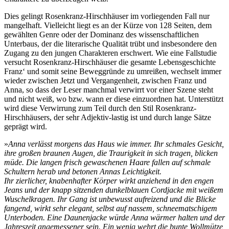
Dies gelingt Rosenkranz-Hirschhäuser im vorliegenden Fall nur
mangelhaft. Vielleicht liegt es an der Kürze von 128 Seiten, dem
gewählten Genre oder der Dominanz des wissenschaftlichen
Unterbaus, der die literarische Qualität trübt und insbesondere den
Zugang zu den jungen Charakteren erschwert. Wie eine Fallstudie
versucht Rosenkranz-Hirschhäuser die gesamte Lebensgeschichte
Franz‘ und somit seine Beweggründe zu umreißen, wechselt immer
wieder zwischen Jetzt und Vergangenheit, zwischen Franz und
Anna, so dass der Leser manchmal verwirrt vor einer Szene steht
und nicht weiß, wo bzw. wann er diese einzuordnen hat. Unterstützt
wird diese Verwirrung zum Teil durch den Stil Rosenkranz-
Hirschhäusers, der sehr Adjektiv-lastig ist und durch lange Sätze
geprägt wird.
»
Anna verlässt morgens das Haus wie immer. Ihr schmales Gesicht,
ihre großen braunen Augen, die Traurigkeit in sich tragen, blicken
müde. Die langen frisch gewaschenen Haare fallen auf schmale
Schultern herab und betonen Annas Leichtigkeit.
Ihr zierlicher, knabenhafter Körper wirkt anziehend in den engen
Jeans und der knapp sitzenden dunkelblauen Cordjacke mit weißem
Wuschelkragen. Ihr Gang ist unbewusst aufreizend und die Blicke
fangend, wirkt sehr elegant, selbst auf nassem, schneematschigem
Unterboden. Eine Daunenjacke würde Anna wärmer halten und der
Jahreszeit angemessener sein. Ein wenig wehrt die bunte Wollmütze,