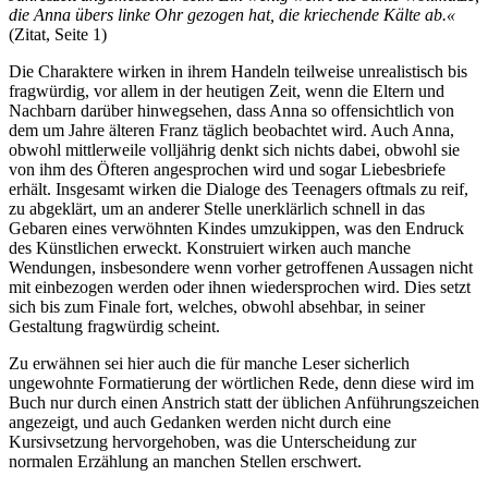
die Anna übers linke Ohr gezogen hat, die kriechende Kälte ab.«
(Zitat, Seite 1)
Die Charaktere wirken in ihrem Handeln teilweise unrealistisch bis
fragwürdig, vor allem in der heutigen Zeit, wenn die Eltern und
Nachbarn darüber hinwegsehen, dass Anna so offensichtlich von
dem um Jahre älteren Franz täglich beobachtet wird. Auch Anna,
obwohl mittlerweile volljährig denkt sich nichts dabei, obwohl sie
von ihm des Öfteren angesprochen wird und sogar Liebesbriefe
erhält. Insgesamt wirken die Dialoge des Teenagers oftmals zu reif,
zu abgeklärt, um an anderer Stelle unerklärlich schnell in das
Gebaren eines verwöhnten Kindes umzukippen, was den Endruck
des Künstlichen erweckt. Konstruiert wirken auch manche
Wendungen, insbesondere wenn vorher getroffenen Aussagen nicht
mit einbezogen werden oder ihnen wiedersprochen wird. Dies setzt
sich bis zum Finale fort, welches, obwohl absehbar, in seiner
Gestaltung fragwürdig scheint.
Zu erwähnen sei hier auch die für manche Leser sicherlich
ungewohnte Formatierung der wörtlichen Rede, denn diese wird im
Buch nur durch einen Anstrich statt der üblichen Anführungszeichen
angezeigt, und auch Gedanken werden nicht durch eine
Kursivsetzung hervorgehoben, was die Unterscheidung zur
normalen Erzählung an manchen Stellen erschwert.