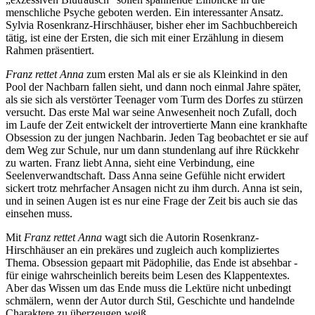
menschliche Psyche geboten werden. Ein interessanter Ansatz.
Sylvia Rosenkranz-Hirschhäuser, bisher eher im Sachbuchbereich
tätig, ist eine der Ersten, die sich mit einer Erzählung in diesem
Rahmen präsentiert.
Franz rettet Anna
zum ersten Mal als er sie als Kleinkind in den
Pool der Nachbarn fallen sieht, und dann noch einmal Jahre später,
als sie sich als verstörter Teenager vom Turm des Dorfes zu stürzen
versucht. Das erste Mal war seine Anwesenheit noch Zufall, doch
im Laufe der Zeit entwickelt der introvertierte Mann eine krankhafte
Obsession zu der jungen Nachbarin. Jeden Tag beobachtet er sie auf
dem Weg zur Schule, nur um dann stundenlang auf ihre Rückkehr
zu warten. Franz liebt Anna, sieht eine Verbindung, eine
Seelenverwandtschaft. Dass Anna seine Gefühle nicht erwidert
sickert trotz mehrfacher Ansagen nicht zu ihm durch. Anna ist sein,
und in seinen Augen ist es nur eine Frage der Zeit bis auch sie das
einsehen muss.
Mit
Franz rettet Anna
wagt sich die Autorin Rosenkranz-
Hirschhäuser an ein prekäres und zugleich auch kompliziertes
Thema. Obsession gepaart mit Pädophilie, das Ende ist absehbar -
für einige wahrscheinlich bereits beim Lesen des Klappentextes.
Aber das Wissen um das Ende muss die Lektüre nicht unbedingt
schmälern, wenn der Autor durch Stil, Geschichte und handelnde
Charaktere zu überzeugen weiß.