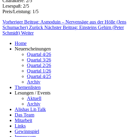
Charaktere: 2/5
Lesespaß: 2/5
Preis/Leistung: 1/5
Vorheriger Beitrag: Asmoduin – Nervensäge aus der Hölle (Jens
Schumacher)
Zurück
Nächster Beitrag: Einsteins Gehirn (Peter
Schmidt)
Weiter
Home
Neuerscheinungen
Quartal 4/26
Quartal 3/26
Quartal 2/26
Quartal 1/26
Quartal 4/25
Archiv
Themenlisten
Lesungen / Events
Aktuell
Archiv
Alishas Lit-Talk
Das Team
Mitarbeit
Links
Gewinnspiel
Impressum