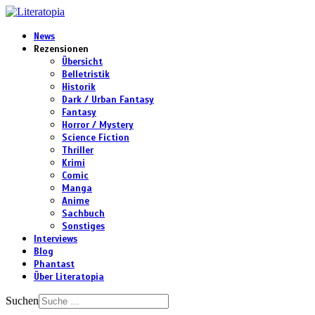
News
Rezensionen
Übersicht
Belletristik
Historik
Dark / Urban Fantasy
Fantasy
Horror / Mystery
Science Fiction
Thriller
Krimi
Comic
Manga
Anime
Sachbuch
Sonstiges
Interviews
Blog
Phantast
Über Literatopia
Suchen