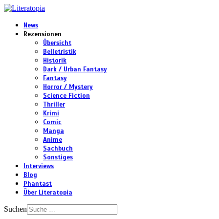
News
Rezensionen
Übersicht
Belletristik
Historik
Dark / Urban Fantasy
Fantasy
Horror / Mystery
Science Fiction
Thriller
Krimi
Comic
Manga
Anime
Sachbuch
Sonstiges
Interviews
Blog
Phantast
Über Literatopia
Suchen