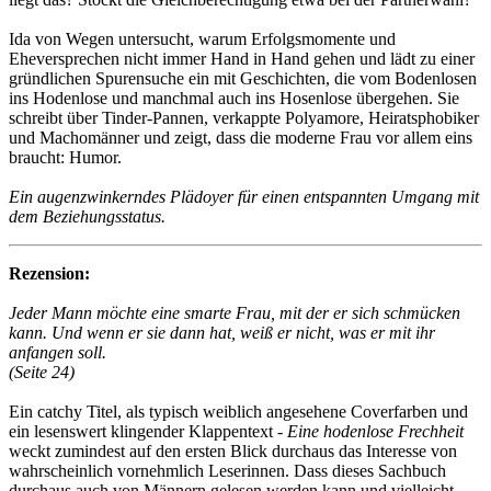
Ida von Wegen untersucht, warum Erfolgsmomente und
Eheversprechen nicht immer Hand in Hand gehen und lädt zu einer
gründlichen Spurensuche ein mit Geschichten, die vom Bodenlosen
ins Hodenlose und manchmal auch ins Hosenlose übergehen. Sie
schreibt über Tinder-Pannen, verkappte Polyamore, Heiratsphobiker
und Machomänner und zeigt, dass die moderne Frau vor allem eins
braucht: Humor.
Ein augenzwinkerndes Plädoyer für einen entspannten Umgang mit
dem Beziehungsstatus.
Rezension:
Jeder Mann möchte eine smarte Frau, mit der er sich schmücken
kann. Und wenn er sie dann hat, weiß er nicht, was er mit ihr
anfangen soll.
(Seite 24)
Ein catchy Titel, als typisch weiblich angesehene Coverfarben und
ein lesenswert klingender Klappentext -
Eine hodenlose Frechheit
weckt zumindest auf den ersten Blick durchaus das Interesse von
wahrscheinlich vornehmlich Leserinnen. Dass dieses Sachbuch
durchaus auch von Männern gelesen werden kann und vielleicht