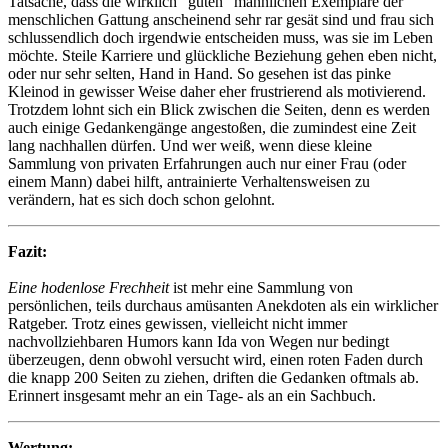
Tatsache, dass die wirklich "guten" männlichen Exemplare der
menschlichen Gattung anscheinend sehr rar gesät sind und frau sich
schlussendlich doch irgendwie entscheiden muss, was sie im Leben
möchte. Steile Karriere und glückliche Beziehung gehen eben nicht,
oder nur sehr selten, Hand in Hand. So gesehen ist das pinke
Kleinod in gewisser Weise daher eher frustrierend als motivierend.
Trotzdem lohnt sich ein Blick zwischen die Seiten, denn es werden
auch einige Gedankengänge angestoßen, die zumindest eine Zeit
lang nachhallen dürfen. Und wer weiß, wenn diese kleine
Sammlung von privaten Erfahrungen auch nur einer Frau (oder
einem Mann) dabei hilft, antrainierte Verhaltensweisen zu
verändern, hat es sich doch schon gelohnt.
Fazit:
Eine hodenlose Frechheit
ist mehr eine Sammlung von
persönlichen, teils durchaus amüsanten Anekdoten als ein wirklicher
Ratgeber. Trotz eines gewissen, vielleicht nicht immer
nachvollziehbaren Humors kann Ida von Wegen nur bedingt
überzeugen, denn obwohl versucht wird, einen roten Faden durch
die knapp 200 Seiten zu ziehen, driften die Gedanken oftmals ab.
Erinnert insgesamt mehr an ein Tage- als an ein Sachbuch.
Wertung: