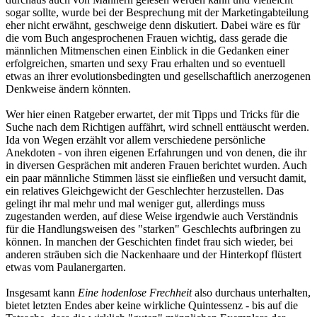
sogar sollte, wurde bei der Besprechung mit der Marketingabteilung
eher nicht erwähnt, geschweige denn diskutiert. Dabei wäre es für
die vom Buch angesprochenen Frauen wichtig, dass gerade die
männlichen Mitmenschen einen Einblick in die Gedanken einer
erfolgreichen, smarten und sexy Frau erhalten und so eventuell
etwas an ihrer evolutionsbedingten und gesellschaftlich anerzogenen
Denkweise ändern könnten.
Wer hier einen Ratgeber erwartet, der mit Tipps und Tricks für die
Suche nach dem Richtigen auffährt, wird schnell enttäuscht werden.
Ida von Wegen erzählt vor allem verschiedene persönliche
Anekdoten - von ihren eigenen Erfahrungen und von denen, die ihr
in diversen Gesprächen mit anderen Frauen berichtet wurden. Auch
ein paar männliche Stimmen lässt sie einfließen und versucht damit,
ein relatives Gleichgewicht der Geschlechter herzustellen. Das
gelingt ihr mal mehr und mal weniger gut, allerdings muss
zugestanden werden, auf diese Weise irgendwie auch Verständnis
für die Handlungsweisen des "starken" Geschlechts aufbringen zu
können. In manchen der Geschichten findet frau sich wieder, bei
anderen sträuben sich die Nackenhaare und der Hinterkopf flüstert
etwas vom Paulanergarten.
Insgesamt kann
Eine hodenlose Frechheit
also durchaus unterhalten,
bietet letzten Endes aber keine wirkliche Quintessenz - bis auf die