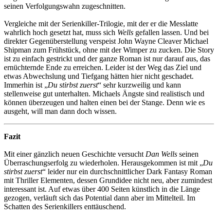
seinen Verfolgungswahn zugeschnitten.
Vergleiche mit der Serienkiller-Trilogie, mit der er die Messlatte
wahrlich hoch gesetzt hat, muss sich
Wells
gefallen lassen. Und bei
direkter Gegenüberstellung verspeist John Wayne Cleaver Michael
Shipman zum Frühstück, ohne mit der Wimper zu zucken. Die Story
ist zu einfach gestrickt und der ganze Roman ist nur darauf aus, das
ernüchternde Ende zu erreichen. Leider ist der Weg das Ziel und
etwas Abwechslung und Tiefgang hätten hier nicht geschadet.
Immerhin ist „
Du stirbst zuerst
“ sehr kurzweilig und kann
stellenweise gut unterhalten. Michaels Ängste sind realistisch und
können überzeugen und halten einen bei der Stange. Denn wie es
ausgeht, will man dann doch wissen.
Fazit
Mit einer gänzlich neuen Geschichte versucht
Dan Wells
seinen
Überraschungserfolg zu wiederholen. Herausgekommen ist mit „
Du
stirbst zuerst
“ leider nur ein durchschnittlicher Dark Fantasy Roman
mit Thriller Elementen, dessen Grundidee nicht neu, aber zumindest
interessant ist. Auf etwas über 400 Seiten künstlich in die Länge
gezogen, verläuft sich das Potential dann aber im Mittelteil. Im
Schatten des Serienkillers enttäuschend.