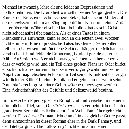
Michael ist zwanzig Jahre alt und leidet an Depressionen und
Halluzinationen. Die Krankheit wurzelt in seiner Vergangenheit. Die
Kinder der Erde, eine technikscheue Sekte, haben seine Mutter auf
dem Gewissen und ihn als Säugling entführt. Nur durch einen Zufall
hat er überlebt. Während seine Haut heil blieb, hat es sein Geist
nicht schadensfrei überstanden. Als er eines Tages in einem
Krankenhaus aufwacht, kann er sich an die letzten zwei Wochen
nicht erinnern. Eine unpraktische Tatsache, den ein Serienkiller
treibt sein Unwesen und tötet jene Sektenanhänger, die Michael so
verabscheut. Und fehlende Erinnerung ist nicht gerade ein gutes
Alibi. Außerdem weiß er nicht, was geschehen ist, aber sicher ist,
dass er verfolgt wird und ein Teil eines großen Plans ist. Oder bildet
er sich doch alles nur ein? Sind sein Verfolgungswahn und seine
Angst vor magnetischen Feldern ein Teil seiner Krankheit? Ist er gar
wirklich der Killer? In einer Klinik soll er geheilt oder, wenn seine
Paranoia berechtigt ist, einer Gehirnwäsche unterzogen werden.
Eine Achterbahnfahrt der Gefühle und Selbstzweifel beginnt.
Im inzwischen Piper typischen Rough Cut und versehen mit einem
dümmlichen Titel, soll „
Du stirbst zuerst
“ als vermeintlicher Teil der
grandiosen Serienkiller-Reihe dem Dan Wells Fan näher gebracht
werden. Dass dieser Roman nicht einmal in das gleiche Genre passt,
denn einzuordnen ist dieser Roman eher in die Dark Fantasy, und
der Titel (original: The hollow city) nicht einmal mit einer