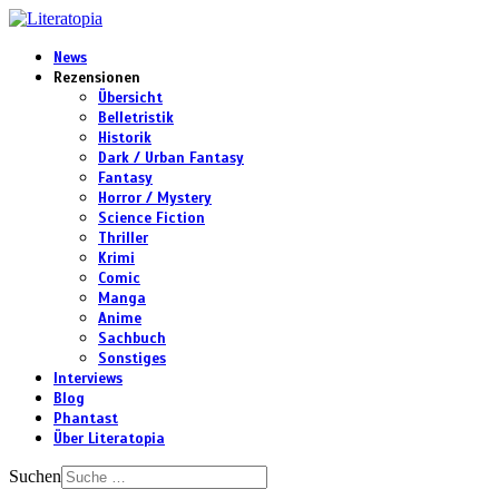
News
Rezensionen
Übersicht
Belletristik
Historik
Dark / Urban Fantasy
Fantasy
Horror / Mystery
Science Fiction
Thriller
Krimi
Comic
Manga
Anime
Sachbuch
Sonstiges
Interviews
Blog
Phantast
Über Literatopia
Suchen