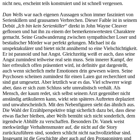
nicht neu, erscheint teils konstruiert und ist schnell vergessen.
Dan Wells
war nach eigenen Aussagen schon immer fasziniert von
Serienkillern und grausamen Verbrechen. Dieser Faible ist in seinem
Debüt „
Ich bin kein Serienkiller
“ direkt in John Wayne Cleaver
geflossen und hat ihn zu einem der bemerkenswertesten Charaktere
gemacht. Seine Gradwanderung zwischen sympathischer Loser und
bestialischer Mörder war perfekt gelungen. Michael ist da
unspektakulärer und bietet nicht annähernd so eine Vielschichtigkeit.
Er ist paranoid und hat Angst. Gleichzeitig weiß er auch, dass seine
Angst zumindest teilweise real sein muss. Sein innerer Kampf, der
hier erfreulich offen präsentiert wird, ist definitiv gut dargestellt,
auch wenn sicherlich mehr Emotionen drin gewesen wären. Seine
Psychosen scheinen zumindest für einen Laien gut recherchiert und
sind gut umgesetzt. Aber letztlich war es das. Viel schwerer wiegt
aber, dass er sich zum Schluss sehr unrealistisch verhält. Als
Mensch, der kaum redet, sich selbst seinem Arzt gegenüber nicht
anständig artikulieren kann, wirkt sein späteres Auftreten deplaziert
und unwahrscheinlich. Mit den Nebenfiguren sieht das ähnlich aus.
Die Wahl der Erzählperspektive trägt sicherlich dazu bei, dass diese
etwas flacher bleiben, aber
Wells
bemüht sich nicht sonderlich, dem
irgendwie Abhilfe zu verschaffen. Besonders Dr. Vanek weist
merkwürdige Verhaltensmuster auf, die nicht auf die Story
zurückzuführen sind, sondern schlicht nicht nachvollziehbar sind.
Insgesamt ist die Geschichte aber auch auf den Protagonisten und