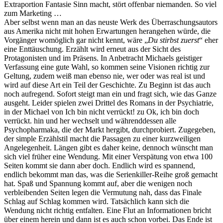
Extraportion Fantasie Sinn macht, stört offenbar niemanden. So viel
zum Marketing …
Aber selbst wenn man an das neuste Werk des Überraschungsautors
aus Amerika nicht mit hohen Erwartungen herangehen würde, die
Vorgänger womöglich gar nicht kennt, wäre „
Du stirbst zuerst
“ eher
eine Enttäuschung. Erzählt wird erneut aus der Sicht des
Protagonisten und im Präsens. In Anbetracht Michaels geistiger
Verfassung eine gute Wahl, so kommen seine Visionen richtig zur
Geltung, zudem weiß man ebenso nie, wer oder was real ist und
wird auf diese Art ein Teil der Geschichte. Zu Beginn ist das auch
noch aufregend. Sofort steigt man ein und fragt sich, wie das Ganze
ausgeht. Leider spielen zwei Drittel des Romans in der Psychiatrie,
in der Michael von Ich bin nicht verrückt! zu Ok, ich bin doch
verrückt. hin und her wechselt und währenddessen alle
Psychopharmaka, die der Markt hergibt, durchprobiert. Zugegeben,
der simple Erzählstil macht die Passagen zu einer kurzweiligen
Angelegenheit. Längen gibt es daher keine, dennoch wünscht man
sich viel früher eine Wendung. Mit einer Verspätung von etwa 100
Seiten kommt sie dann aber doch. Endlich wird es spannend,
endlich bekommt man das, was die Serienkiller-Reihe groß gemacht
hat. Spaß und Spannung kommt auf, aber die wenigen noch
verbleibenden Seiten legen die Vermutung nah, dass das Finale
Schlag auf Schlag kommen wird. Tatsächlich kann sich die
Wendung nicht richtig entfalten. Eine Flut an Informationen bricht
über einem herein und dann ist es auch schon vorbei. Das Ende ist