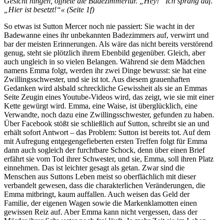
Gesicht hingen, öffnete die Badezimmertür. „Hey!“ Ich sprang auf.
„Hier ist besetzt!“« (Seite 1f)
So etwas ist Sutton Mercer noch nie passiert: Sie wacht in der
Badewanne eines ihr unbekannten Badezimmers auf, verwirrt und
bar der meisten Erinnerungen. Als wäre das nicht bereits verstörend
genug, steht sie plötzlich ihrem Ebenbild gegenüber. Gleich, aber
auch ungleich in so vielen Belangen. Während sie dem Mädchen
namens Emma folgt, werden ihr zwei Dinge bewusst: sie hat eine
Zwillingsschwester, und sie ist tot. Aus diesem grauenhaften
Gedanken wird alsbald schreckliche Gewissheit als sie an Emmas
Seite Zeugin eines Youtube-Videos wird, das zeigt, wie sie mit einer
Kette gewürgt wird. Emma, eine Waise, ist überglücklich, eine
Verwandte, noch dazu eine Zwillingsschwester, gefunden zu haben.
Über Facebook stößt sie schließlich auf Sutton, schreibt sie an und
erhält sofort Antwort – das Problem: Sutton ist bereits tot. Auf dem
mit Aufregung entgegengefieberten ersten Treffen folgt für Emma
dann auch sogleich der furchtbare Schock, denn über einen Brief
erfährt sie vom Tod ihrer Schwester, und sie, Emma, soll ihren Platz
einnehmen. Das ist leichter gesagt als getan. Zwar sind die
Menschen aus Suttons Leben meist so oberflächlich mit dieser
verbandelt gewesen, dass die charakterlichen Veränderungen, die
Emma mitbringt, kaum auffallen. Auch weisen das Geld der
Familie, der eigenen Wagen sowie die Markenklamotten einen
gewissen Reiz auf. Aber Emma kann nicht vergessen, dass der