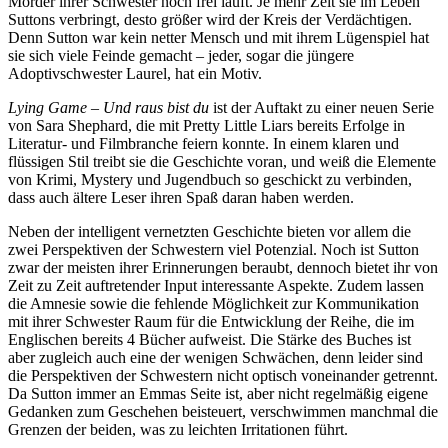
Mörder ihrer Schwester noch frei läuft. Je mehr Zeit sie im Leben
Suttons verbringt, desto größer wird der Kreis der Verdächtigen.
Denn Sutton war kein netter Mensch und mit ihrem Lügenspiel hat
sie sich viele Feinde gemacht – jeder, sogar die jüngere
Adoptivschwester Laurel, hat ein Motiv.
Lying Game – Und raus bist du
ist der Auftakt zu einer neuen Serie
von Sara Shephard, die mit Pretty Little Liars bereits Erfolge in
Literatur- und Filmbranche feiern konnte. In einem klaren und
flüssigen Stil treibt sie die Geschichte voran, und weiß die Elemente
von Krimi, Mystery und Jugendbuch so geschickt zu verbinden,
dass auch ältere Leser ihren Spaß daran haben werden.
Neben der intelligent vernetzten Geschichte bieten vor allem die
zwei Perspektiven der Schwestern viel Potenzial. Noch ist Sutton
zwar der meisten ihrer Erinnerungen beraubt, dennoch bietet ihr von
Zeit zu Zeit auftretender Input interessante Aspekte. Zudem lassen
die Amnesie sowie die fehlende Möglichkeit zur Kommunikation
mit ihrer Schwester Raum für die Entwicklung der Reihe, die im
Englischen bereits 4 Bücher aufweist. Die Stärke des Buches ist
aber zugleich auch eine der wenigen Schwächen, denn leider sind
die Perspektiven der Schwestern nicht optisch voneinander getrennt.
Da Sutton immer an Emmas Seite ist, aber nicht regelmäßig eigene
Gedanken zum Geschehen beisteuert, verschwimmen manchmal die
Grenzen der beiden, was zu leichten Irritationen führt.