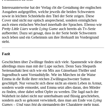
Interessanterweise hat der Verlag cbt die Gestaltung der englischen
Ausgaben aufgegriffen, welche jeweils die beiden Schwestern
sowie in leichten Schnörkeln den Titel der Serie zeigen. Diese
Cover sind nicht nur optisch ansprechend, sondern ermöglichen
auch einen einfachen Wechsel innerhalb der Sprachen. Ebenso wie
Pretty Little Liars
wurde
Lying Game
auch bereits als Tv-Serie
aufbereitet. Dazu sei gesagt, dass in der Serie beide Schwestern
noch leben und ein Geheimnis um ihre Herkunft im Vordergrund
steht.
Fazit
Geschichten über Zwillinge finden sich viele. Spannende wie diese
allerdings muss man mit der Lupe suchen. Denn Sara Shepards
Serienauftakt liest sich wie ein Mix aus Gänsehaut-Thriller und
Jugendbuch samt Vorstadtidylle. Wie im Märchen ist die Waise
Emma in die Rolle ihrer reichen Zwillingsschwester Sutton
geschlüpft. Nur versucht sich diese nicht an einem Leben in Armut,
sondern wurde ermordet, und Emma setzt alles daran, den Mörder
zu finden, ohne dabei selbst Opfer zu werden. Die Jagd nach der
Wahrheit ist dabei nicht nur unterhaltsam und flüssig geschrieben,
sondern auch so gekonnt verwinkelt, dass man am Ende von
Lying
Games – Und raus bist du
niemandem der Charaktere mehr traut.