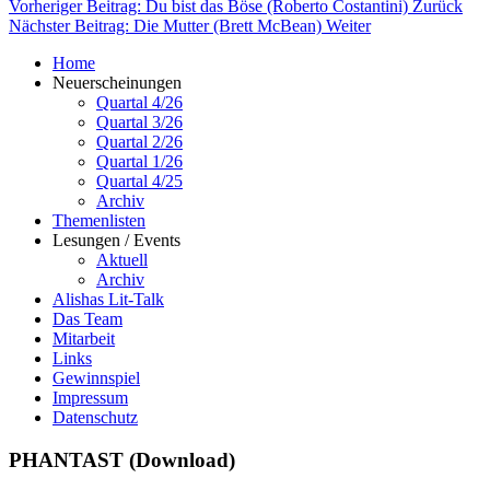
Vorheriger Beitrag: Du bist das Böse (Roberto Costantini)
Zurück
Nächster Beitrag: Die Mutter (Brett McBean)
Weiter
Home
Neuerscheinungen
Quartal 4/26
Quartal 3/26
Quartal 2/26
Quartal 1/26
Quartal 4/25
Archiv
Themenlisten
Lesungen / Events
Aktuell
Archiv
Alishas Lit-Talk
Das Team
Mitarbeit
Links
Gewinnspiel
Impressum
Datenschutz
PHANTAST (Download)