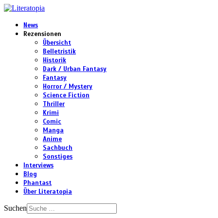
News
Rezensionen
Übersicht
Belletristik
Historik
Dark / Urban Fantasy
Fantasy
Horror / Mystery
Science Fiction
Thriller
Krimi
Comic
Manga
Anime
Sachbuch
Sonstiges
Interviews
Blog
Phantast
Über Literatopia
Suchen