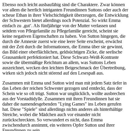
Ebenso noch leicht ausbaufähig sind die Charaktere. Zwar können
vor allem die herrlich intriganten Freundinnen Suttons oder auch der
scheue Ethan in ihrer Vielschichtigkeit überzeugen, die Entwicklung
der Schwestern bietet allerdings noch Potenzial. So wirkt Emma
einfach zu ‚gut‘. Als fünfjährige von der Mutter verlassen und
seitdem von Pflegefamilie zu Pflegefamilie gereicht, scheint sie
keine negativen Eigenschaften zu haben. Von Sutton hingegen, die
durch die Amnesie zuerst wie eine leere Seite erscheint, erwächst
mit der Zeit durch die Informationen, die Emma über sie gewinnt,
das Bild einer oberflächlichen, geldsüchtigen Zicke, die seelische
Grausamkeit perfektioniert hat. Diese Schwarz-Weiß-Kontraste
sowie die übermäßige Reichtum an allem, was Suttons Leben
auszeichnet, wecken den leichten Beigeschmack der Übertreibung,
wirken sich jedoch nicht störend auf den Lesespaß aus.
Zusammen mit Emma und Sutton wird man mit jedem Satz tiefer in
das Leben der reichen Schwester gezogen und entdeckt, dass der
Schein wie so oft trügt. Sutton war unglücklich, wollte ausbrechen
aus der Vorstadtidylle. Zusammen mit ihren Freundinnen hat sie
daher die namendesgebenden "Lying Games" ins Leben gerufen
hat. Diese "Spiele" sind allerdings nichts anderes als hinterhältige
Streiche, wobei die Mädchen auch vor einander nicht
zurückschreckten. So verwundert es nicht, dass Emma
zwischendurch annimmt, ein weiteres Opfer Sutton und ihrer
Freundinnen zu sein.