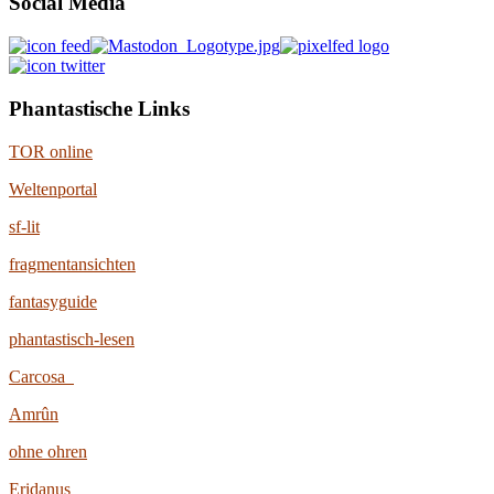
Social Media
Phantastische Links
TOR online
Weltenportal
sf-lit
fragmentansichten
fantasyguide
phantastisch-lesen
Carcosa
Amrûn
ohne ohren
Eridanus