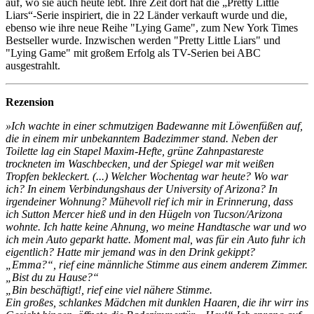
auf, wo sie auch heute lebt. Ihre Zeit dort hat die „Pretty Little
Liars“-Serie inspiriert, die in 22 Länder verkauft wurde und die,
ebenso wie ihre neue Reihe "Lying Game", zum New York Times
Bestseller wurde. Inzwischen werden "Pretty Little Liars" und
"Lying Game" mit großem Erfolg als TV-Serien bei ABC
ausgestrahlt.
Rezension
»Ich wachte in einer schmutzigen Badewanne mit Löwenfüßen auf,
die in einem mir unbekanntem Badezimmer stand. Neben der
Toilette lag ein Stapel Maxim-Hefte, grüne Zahnpastareste
trockneten im Waschbecken, und der Spiegel war mit weißen
Tropfen bekleckert. (...) Welcher Wochentag war heute? Wo war
ich? In einem Verbindungshaus der University of Arizona? In
irgendeiner Wohnung? Mühevoll rief ich mir in Erinnerung, dass
ich Sutton Mercer hieß und in den Hügeln von Tucson/Arizona
wohnte. Ich hatte keine Ahnung, wo meine Handtasche war und wo
ich mein Auto geparkt hatte. Moment mal, was für ein Auto fuhr ich
eigentlich? Hatte mir jemand was in den Drink gekippt?
„Emma?“, rief eine männliche Stimme aus einem anderem Zimmer.
„Bist du zu Hause?“
„Bin beschäftigt!, rief eine viel nähere Stimme.
Ein großes, schlankes Mädchen mit dunklen Haaren, die ihr wirr ins