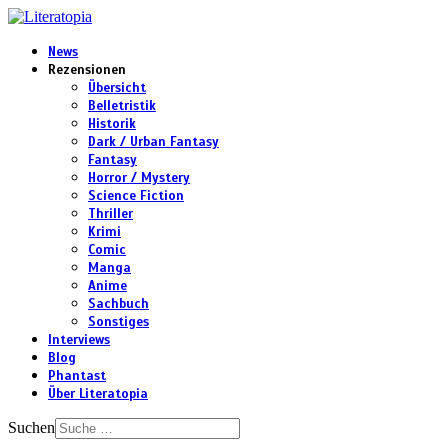
News
Rezensionen
Übersicht
Belletristik
Historik
Dark / Urban Fantasy
Fantasy
Horror / Mystery
Science Fiction
Thriller
Krimi
Comic
Manga
Anime
Sachbuch
Sonstiges
Interviews
Blog
Phantast
Über Literatopia
Suchen