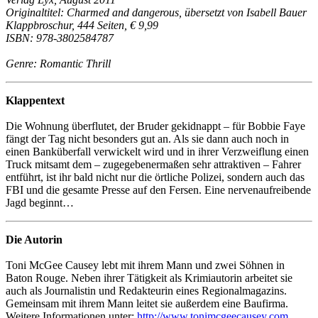
Originaltitel: Charmed and dangerous, übersetzt von Isabell Bauer
Klappbroschur, 444 Seiten, € 9,99
ISBN: 978-3802584787
Genre: Romantic Thrill
Klappentext
Die Wohnung überflutet, der Bruder gekidnappt – für Bobbie Faye
fängt der Tag nicht besonders gut an. Als sie dann auch noch in
einen Banküberfall verwickelt wird und in ihrer Verzweiflung einen
Truck mitsamt dem – zugegebenermaßen sehr attraktiven – Fahrer
entführt, ist ihr bald nicht nur die örtliche Polizei, sondern auch das
FBI und die gesamte Presse auf den Fersen. Eine nervenaufreibende
Jagd beginnt…
Die Autorin
Toni McGee Causey lebt mit ihrem Mann und zwei Söhnen in
Baton Rouge. Neben ihrer Tätigkeit als Krimiautorin arbeitet sie
auch als Journalistin und Redakteurin eines Regionalmagazins.
Gemeinsam mit ihrem Mann leitet sie außerdem eine Baufirma.
Weitere Informationen unter:
http://www.tonimcgeecausey.com