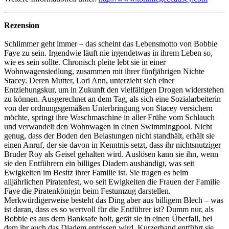
Rezension
Schlimmer geht immer – das scheint das Lebensmotto von Bobbie
Faye zu sein. Irgendwie läuft nie irgendetwas in ihrem Leben so,
wie es sein sollte. Chronisch pleite lebt sie in einer
Wohnwagensiedlung, zusammen mit ihrer fünfjährigen Nichte
Stacey. Deren Mutter, Lori Ann, unterzieht sich einer
Entziehungskur, um in Zukunft den vielfältigen Drogen widerstehen
zu können. Ausgerechnet an dem Tag, als sich eine Sozialarbeiterin
von der ordnungsgemäßen Unterbringung von Stacey versichern
möchte, springt ihre Waschmaschine in aller Frühe vom Schlauch
und verwandelt den Wohnwagen in einen Swimmingpool. Nicht
genug, dass der Boden den Belastungen nicht standhält, erhält sie
einen Anruf, der sie davon in Kenntnis setzt, dass ihr nichtsnutziger
Bruder Roy als Geisel gehalten wird. Auslösen kann sie ihn, wenn
sie den Entführern ein billiges Diadem aushändigt, was seit
Ewigkeiten im Besitz ihrer Familie ist. Sie tragen es beim
alljährlichen Piratenfest, wo seit Ewigkeiten die Frauen der Familie
Faye die Piratenkönigin beim Festumzug darstellen.
Merkwürdigerweise besteht das Ding aber aus billigem Blech – was
ist daran, dass es so wertvoll für die Entführer ist? Dumm nur, als
Bobbie es aus dem Banksafe holt, gerät sie in einen Überfall, bei
dem ihr auch das Diadem entrissen wird. Kurzerhand entführt sie