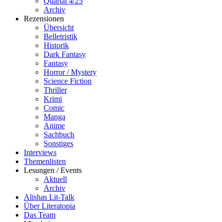
Quartal 4/25
Archiv
Rezensionen
Übersicht
Belletristik
Historik
Dark Fantasy
Fantasy
Horror / Mystery
Science Fiction
Thriller
Krimi
Comic
Manga
Anime
Sachbuch
Sonstiges
Interviews
Themenlisten
Lesungen / Events
Aktuell
Archiv
Alishas Lit-Talk
Über Literatopia
Das Team