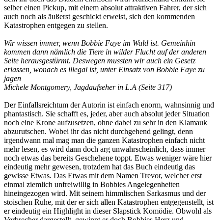
selber einen Pickup, mit einem absolut attraktiven Fahrer, der sich
auch noch als äußerst geschickt erweist, sich den kommenden
Katastrophen entgegen zu stellen.
Wir wissen immer, wenn Bobbie Faye im Wald ist. Gemeinhin
kommen dann nämlich die Tiere in wilder Flucht auf der anderen
Seite herausgestürmt. Deswegen mussten wir auch ein Gesetz
erlassen, wonach es illegal ist, unter Einsatz von Bobbie Faye zu
jagen
Michele Montgomery, Jagdaufseher in L.A (Seite 317)
Der Einfallsreichtum der Autorin ist einfach enorm, wahnsinnig und
phantastisch. Sie schafft es, jeder, aber auch absolut jeder Situation
noch eine Krone aufzusetzen, ohne dabei zu sehr in den Klamauk
abzurutschen. Wobei ihr das nicht durchgehend gelingt, denn
irgendwann mal mag man die ganzen Katastrophen einfach nicht
mehr lesen, es wird dann doch arg unwahrscheinlich, dass immer
noch etwas das bereits Geschehene toppt. Etwas weniger wäre hier
eindeutig mehr gewesen, trotzdem hat das Buch eindeutig das
gewisse Etwas. Das Etwas mit dem Namen Trevor, welcher erst
einmal ziemlich unfreiwillig in Bobbies Angelegenheiten
hineingezogen wird. Mit seinem himmlischen Sarkasmus und der
stoischen Ruhe, mit der er sich allen Katastrophen entgegenstellt, ist
er eindeutig ein Highlight in dieser Slapstick Komödie. Obwohl als
Verbrecher dargestellt, gewinnt er doch Bobbies Herz und