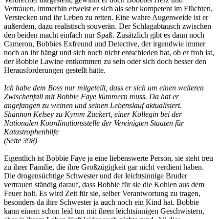
Vertrauen, immerhin erweist er sich als sehr kompetent im Flüchten,
Verstecken und ihr Leben zu retten. Eine wahre Augenweide ist er
außerdem, dazu realistisch souverän. Der Schlagabtausch zwischen
den beiden macht einfach nur Spaß. Zusätzlich gibt es dann noch
Cameron, Bobbies Exfreund und Detective, der irgendwie immer
noch an ihr hängt und sich noch nicht entschieden hat, ob er froh ist,
der Bobbie Lawine entkommen zu sein oder sich doch besser den
Herausforderungen gestellt hätte.
Ich habe dem Boss nur mitgeteilt, dass er sich um einen weiteren
Zwischenfall mit Bobbie Faye kümmern muss. Da hat er
angefangen zu weinen und seinen Lebenslauf aktualisiert.
Shannon Kelsey zu Kymm Zuckert, einer Kollegin bei der
Nationalen Koordinationsstelle der Vereinigten Staaten für
Katastrophenhilfe
(Seite 398)
Eigentlich ist Bobbie Faye ja eine liebenswerte Person, sie steht treu
zu ihrer Familie, die ihre Großzügigkeit gar nicht verdient haben.
Die drogensüchtige Schwester und der leichtsinnige Bruder
vertrauen ständig darauf, dass Bobbie für sie die Kohlen aus dem
Feuer holt. Es wird Zeit für sie, selber Verantwortung zu tragen,
besonders da ihre Schwester ja auch noch ein Kind hat. Bobbie
kann einem schon leid tun mit ihren leichtsinnigen Geschwistern,