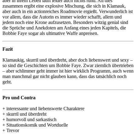
aber in ihrem Leben läuft leider auch nichts rund. All dies
zusammen ergibt eine explosive Mischung, die sich in Klamauk,
aber auch in ein actionreiches Roadmovie ergießt. Verwunderlich ist
vor allem, dass die Autorin es immer wieder schafft, allem und
jedem noch eine Krone aufzusetzen. Besonders witzig genial sind
die Sprüche und Anekdoten am Anfang eines jeden Kapitels, die
Bobbie Faye sogar als ultimative Waffe anpreisen.
Fazit
Klamaukig, skurril und überdreht, aber doch liebenswert und sexy –
so sind die Geschichten um Bobbie Faye. Zwar ziemlich übertrieben
– aber schlimmer geht immer ist hier wirklich Programm, auch wenn
man manchmal gar nicht glauben kann, dass das tatsächlich noch
geht.
Pro und Contra
+ interessante und liebenswerte Charaktere
+ skurril und überdreht
+ humorvoll und sarkastisch
+ Situationskomik und Wortduelle
+ Trevor