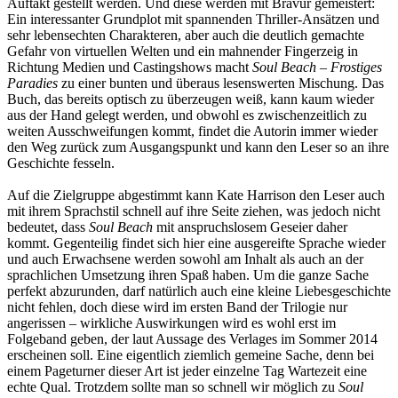
Auftakt gestellt werden. Und diese werden mit Bravur gemeistert:
Ein interessanter Grundplot mit spannenden Thriller-Ansätzen und
sehr lebensechten Charakteren, aber auch die deutlich gemachte
Gefahr von virtuellen Welten und ein mahnender Fingerzeig in
Richtung Medien und Castingshows macht
Soul Beach – Frostiges
Paradies
zu einer bunten und überaus lesenswerten Mischung. Das
Buch, das bereits optisch zu überzeugen weiß, kann kaum wieder
aus der Hand gelegt werden, und obwohl es zwischenzeitlich zu
weiten Ausschweifungen kommt, findet die Autorin immer wieder
den Weg zurück zum Ausgangspunkt und kann den Leser so an ihre
Geschichte fesseln.
Auf die Zielgruppe abgestimmt kann Kate Harrison den Leser auch
mit ihrem Sprachstil schnell auf ihre Seite ziehen, was jedoch nicht
bedeutet, dass
Soul Beach
mit anspruchslosem Geseier daher
kommt. Gegenteilig findet sich hier eine ausgereifte Sprache wieder
und auch Erwachsene werden sowohl am Inhalt als auch an der
sprachlichen Umsetzung ihren Spaß haben. Um die ganze Sache
perfekt abzurunden, darf natürlich auch eine kleine Liebesgeschichte
nicht fehlen, doch diese wird im ersten Band der Trilogie nur
angerissen – wirkliche Auswirkungen wird es wohl erst im
Folgeband geben, der laut Aussage des Verlages im Sommer 2014
erscheinen soll. Eine eigentlich ziemlich gemeine Sache, denn bei
einem Pageturner dieser Art ist jeder einzelne Tag Wartezeit eine
echte Qual. Trotzdem sollte man so schnell wir möglich zu
Soul