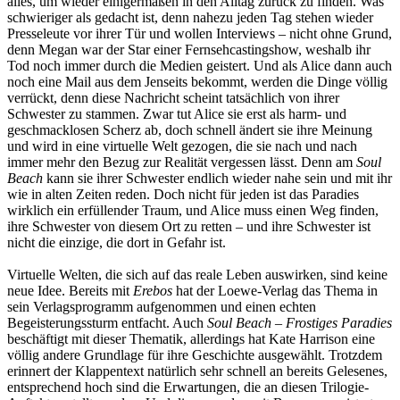
alles, um wieder einigermaßen in den Alltag zurück zu finden. Was
schwieriger als gedacht ist, denn nahezu jeden Tag stehen wieder
Presseleute vor ihrer Tür und wollen Interviews – nicht ohne Grund,
denn Megan war der Star einer Fernsehcastingshow, weshalb ihr
Tod noch immer durch die Medien geistert. Und als Alice dann auch
noch eine Mail aus dem Jenseits bekommt, werden die Dinge völlig
verrückt, denn diese Nachricht scheint tatsächlich von ihrer
Schwester zu stammen. Zwar tut Alice sie erst als harm- und
geschmacklosen Scherz ab, doch schnell ändert sie ihre Meinung
und wird in eine virtuelle Welt gezogen, die sie nach und nach
immer mehr den Bezug zur Realität vergessen lässt. Denn am
Soul
Beach
kann sie ihrer Schwester endlich wieder nahe sein und mit ihr
wie in alten Zeiten reden. Doch nicht für jeden ist das Paradies
wirklich ein erfüllender Traum, und Alice muss einen Weg finden,
ihre Schwester von diesem Ort zu retten – und ihre Schwester ist
nicht die einzige, die dort in Gefahr ist.
Virtuelle Welten, die sich auf das reale Leben auswirken, sind keine
neue Idee. Bereits mit
Erebos
hat der Loewe-Verlag das Thema in
sein Verlagsprogramm aufgenommen und einen echten
Begeisterungssturm entfacht. Auch
Soul Beach – Frostiges Paradies
beschäftigt mit dieser Thematik, allerdings hat Kate Harrison eine
völlig andere Grundlage für ihre Geschichte ausgewählt. Trotzdem
erinnert der Klappentext natürlich sehr schnell an bereits Gelesenes,
entsprechend hoch sind die Erwartungen, die an diesen Trilogie-