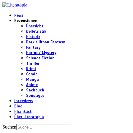
News
Rezensionen
Übersicht
Belletristik
Historik
Dark / Urban Fantasy
Fantasy
Horror / Mystery
Science Fiction
Thriller
Krimi
Comic
Manga
Anime
Sachbuch
Sonstiges
Interviews
Blog
Phantast
Über Literatopia
Suchen