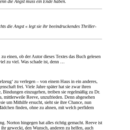
. Denn die Angst muss ein Ende haben.
 die Angst « legt sie ihr beeindruckendes Thriller-
u einen, ob der Autor dieses Textes das Buch gelesen
viel zu viel. Was schade ist, denn …
pielzeug‘ zu verlegen – von einem Haus in ein anderes,
chaft frei. Viele Jahre später hat sie zwar ihren
, Bindungen einzugehen, treiben sie regelmäßig zu Dr.
na, mittlerweile Reeve, unzufrieden. Denn abgesehen
ie um Mithilfe ersucht, sieht sie ihre Chance, nun
en Mädchen finden, ohne zu ahnen, mit welch perfidem
ng. Norton hingegen hat alles richtig gemacht. Reeve ist
in ihr geweckt, den Wunsch, anderen zu helfen, auch