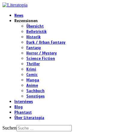
News
Rezensionen
Übersicht
Belletristik
Historik
Dark / Urban Fantasy
Fantasy
Horror / Mystery
Science Fiction
Thriller
Krimi
Comic
Manga
Anime
Sachbuch
Sonstiges
Interviews
Blog
Phantast
Über Literatopia
Suchen