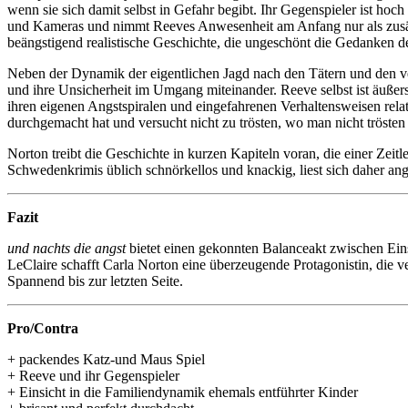
wenn sie sich damit selbst in Gefahr begibt. Ihr Gegenspieler ist hoch
und Kameras und nimmt Reeves Anwesenheit am Anfang nur als zusätzl
beängstigend realistische Geschichte, die ungeschönt die Gedanken de
Neben der Dynamik der eigentlichen Jagd nach den Tätern und den ve
und ihre Unsicherheit im Umgang miteinander. Reeve selbst ist äußerst
ihren eigenen Angstspiralen und eingefahrenen Verhaltensweisen relati
durchgemacht hat und versucht nicht zu trösten, wo man nicht trösten
Norton treibt die Geschichte in kurzen Kapiteln voran, die einer Zeitle
Schwedenkrimis üblich schnörkellos und knackig, liest sich daher a
Fazit
und nachts die angst
bietet einen gekonnten Balanceakt zwischen Ein
LeClaire schafft Carla Norton eine überzeugende Protagonistin, die v
Spannend bis zur letzten Seite.
Pro/Contra
+ packendes Katz-und Maus Spiel
+ Reeve und ihr Gegenspieler
+ Einsicht in die Familiendynamik ehemals entführter Kinder