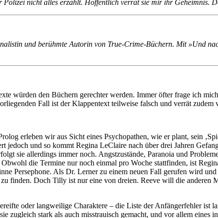
r Polizei nicht alles erzählt. Hoffentlich verrät sie mir ihr Geheimnis
nalistin und berühmte Autorin von True-Crime-Büchern. Mit »Und nachts
te würden den Büchern gerechter werden. Immer öfter frage ich mich z
rliegenden Fall ist der Klappentext teilweise falsch und verrät zudem 
 Prolog erleben wir aus Sicht eines Psychopathen, wie er plant, sein ‚S
rt jedoch und so kommt Regina LeClaire nach über drei Jahren Gefangens
olgt sie allerdings immer noch. Angstzustände, Paranoia und Probleme
t. Obwohl die Termine nur noch einmal pro Woche stattfinden, ist Regi
inne Persephone. Als Dr. Lerner zu einem neuen Fall gerufen wird und s
lly zu finden. Doch Tilly ist nur eine von dreien. Reeve will die ander
ifte oder langweilige Charaktere – die Liste der Anfängerfehler ist la
sie zugleich stark als auch misstrauisch gemacht, und vor allem eines 