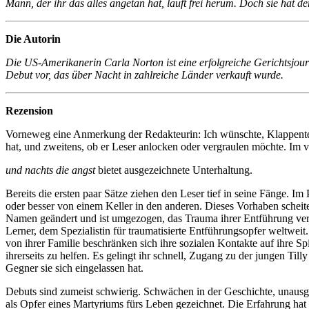
Mann, der ihr das alles angetan hat, läuft frei herum. Doch sie hat de
Die Autorin
Die US-Amerikanerin Carla Norton ist eine erfolgreiche Gerichtsjour
Debut vor, das über Nacht in zahlreiche Länder verkauft wurde.
Rezension
Vorneweg eine Anmerkung der Redakteurin: Ich wünschte, Klappentex
hat, und zweitens, ob er Leser anlocken oder vergraulen möchte. Im vo
und nachts die angst
bietet ausgezeichnete Unterhaltung.
Bereits die ersten paar Sätze ziehen den Leser tief in seine Fänge. Im
oder besser von einem Keller in den anderen. Dieses Vorhaben scheite
Namen geändert und ist umgezogen, das Trauma ihrer Entführung verf
Lerner, dem Spezialistin für traumatisierte Entführungsopfer weltwei
von ihrer Familie beschränken sich ihre sozialen Kontakte auf ihre Sp
ihrerseits zu helfen. Es gelingt ihr schnell, Zugang zu der jungen Ti
Gegner sie sich eingelassen hat.
Debuts sind zumeist schwierig. Schwächen in der Geschichte, unausgere
als Opfer eines Martyriums fürs Leben gezeichnet. Die Erfahrung hat 