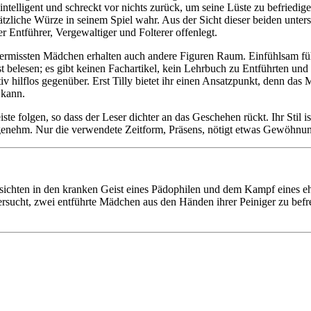
 intelligent und schreckt vor nichts zurück, um seine Lüste zu befriedig
iche Würze in seinem Spiel wahr. Aus der Sicht dieser beiden unters
r Entführer, Vergewaltiger und Folterer offenlegt.
rmissten Mädchen erhalten auch andere Figuren Raum. Einfühlsam führt
 belesen; es gibt keinen Fachartikel, kein Lehrbuch zu Entführten und 
v hilflos gegenüber. Erst Tilly bietet ihr einen Ansatzpunkt, denn das
 kann.
iste folgen, so dass der Leser dichter an das Geschehen rückt. Ihr Stil i
ngenehm. Nur die verwendete Zeitform, Präsens, nötigt etwas Gewöhnun
sichten in den kranken Geist eines Pädophilen und dem Kampf eines e
ersucht, zwei entführte Mädchen aus den Händen ihrer Peiniger zu befr