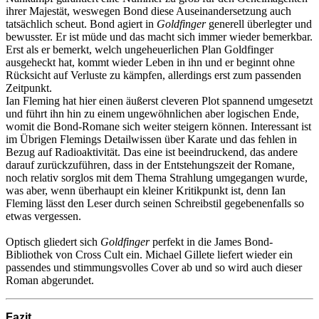
ihrer Majestät, weswegen Bond diese Auseinandersetzung auch
tatsächlich scheut. Bond agiert in
Goldfinger
generell überlegter und
bewusster. Er ist müde und das macht sich immer wieder bemerkbar.
Erst als er bemerkt, welch ungeheuerlichen Plan Goldfinger
ausgeheckt hat, kommt wieder Leben in ihn und er beginnt ohne
Rücksicht auf Verluste zu kämpfen, allerdings erst zum passenden
Zeitpunkt.
Ian Fleming hat hier einen äußerst cleveren Plot spannend umgesetzt
und führt ihn hin zu einem ungewöhnlichen aber logischen Ende,
womit die Bond-Romane sich weiter steigern können. Interessant ist
im Übrigen Flemings Detailwissen über Karate und das fehlen in
Bezug auf Radioaktivität. Das eine ist beeindruckend, das andere
darauf zurückzuführen, dass in der Entstehungszeit der Romane,
noch relativ sorglos mit dem Thema Strahlung umgegangen wurde,
was aber, wenn überhaupt ein kleiner Kritikpunkt ist, denn Ian
Fleming lässt den Leser durch seinen Schreibstil gegebenenfalls so
etwas vergessen.
Optisch gliedert sich
Goldfinger
perfekt in die James Bond-
Bibliothek von Cross Cult ein. Michael Gillete liefert wieder ein
passendes und stimmungsvolles Cover ab und so wird auch dieser
Roman abgerundet.
Fazit