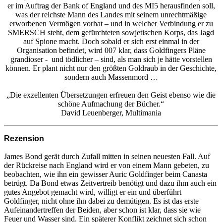
er im Auftrag der Bank of England und des MI5 herausfinden soll,
was der reichste Mann des Landes mit seinem unrechtmäßige
erworbenen Vermögen vorhat – und in welcher Verbindung er zu
SMERSCH steht, dem gefürchteten sowjetischen Korps, das Jagd
auf Spione macht. Doch sobald er sich erst einmal in der
Organisation befindet, wird 007 klar, dass Goldfingers Pläne
grandioser - und tödlicher – sind, als man sich je hätte vorstellen
können. Er plant nicht nur den größten Goldraub in der Geschichte,
sondern auch Massenmord …
„Die exzellenten Übersetzungen erfreuen den Geist ebenso wie die
schöne Aufmachung der Bücher.“
David Leuenberger, Multimania
Rezension
James Bond gerät durch Zufall mitten in seinen neuesten Fall. Auf
der Rückreise nach England wird er von einem Mann gebeten, zu
beobachten, wie ihn ein gewisser Auric Goldfinger beim Canasta
betrügt. Da Bond etwas Zeitvertreib benötigt und dazu ihm auch ein
gutes Angebot gemacht wird, willigt er ein und überführt
Goldfinger, nicht ohne ihn dabei zu demütigen. Es ist das erste
Aufeinandertreffen der Beiden, aber schon ist klar, dass sie wie
Feuer und Wasser sind. Ein späterer Konflikt zeichnet sich schon