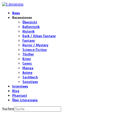
News
Rezensionen
Übersicht
Belletristik
Historik
Dark / Urban Fantasy
Fantasy
Horror / Mystery
Science Fiction
Thriller
Krimi
Comic
Manga
Anime
Sachbuch
Sonstiges
Interviews
Blog
Phantast
Über Literatopia
Suchen