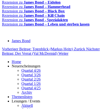
Rezension zu
James Bond – Eidolon
Rezension zu
James Bond – Hammerhead
Rezension zu
James Bond – Black Box
Rezension zu
James Bond – Kill Chain
Rezension zu
James Bond - Spezialakten
Rezension zu
James Bond – Leben und sterben lassen
James Bond
Vorheriger Beitrag: Totenblick (Markus Heitz)
Zurück
Nächster
Beitrag: Der Verrat (Val McDermid)
Weiter
Home
Neuerscheinungen
Quartal 4/26
Quartal 3/26
Quartal 2/26
Quartal 1/26
Quartal 4/25
Archiv
Themenlisten
Lesungen / Events
Aktuell