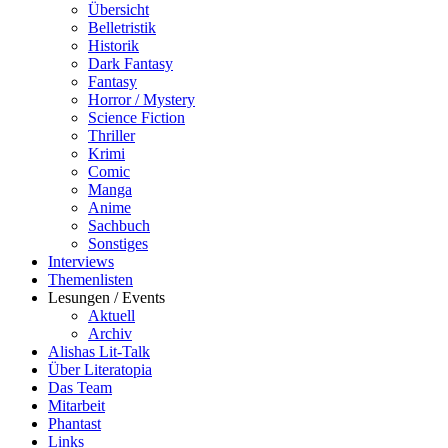
Übersicht
Belletristik
Historik
Dark Fantasy
Fantasy
Horror / Mystery
Science Fiction
Thriller
Krimi
Comic
Manga
Anime
Sachbuch
Sonstiges
Interviews
Themenlisten
Lesungen / Events
Aktuell
Archiv
Alishas Lit-Talk
Über Literatopia
Das Team
Mitarbeit
Phantast
Links