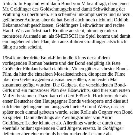
früh ab. In England wird dann Bond von M beauftragt, eben jenen
Mr. Goldfinger des Goldschmuggels und damit Schwächung der
Währung zu überführen. Ein scheinbar unkomplizierter und nahezu
gefahrloser Auftrag, aber da hat Bond auch noch nicht mit Oddjob
Bekanntschaft geschlossen, Goldfingers Leibwächter und rechte
Hand. Was zunächst nach Routine aussieht, nimmt geradezu
monströse Ausmaße an, als SMERSCH ins Spiel kommt und damit
ein ungeheuerlicher Plan, den auszuführen Goldfinger tatsächlich
fähig zu sein scheint.
1964 kam der dritte Bond-Film in die Kinos der auf dem
vorliegenden Roman basierte und der Bond endgültig als feste
Größe der Filmlandschaft etablierte. Vielen gilt er als bester Bond-
Film, da hier die einzelnen Mosaiksteinchen, die später die Filme
über den Geheimagenten ausmachen sollten, zum ersten Mal
zusammengefügt wurden. Die Gadgets, die verschiedenen Bond-
Girls und ein monströser Plan des Bösewichts, sind hier zum ersten
Mal zu bestaunen. Dazu kam ein Gert Fröbe in Hochform, der als
erster Deutscher den Hauptgegner Bonds verkörperte und dies auf
solch eine gelungene und ausgezeichnete Art und Weise, dass er
später noch einmal gebeten wurde, seine Rolle als Gegner von Bond
zu spielen. Dann allerdings als Zwillingsbruder von Auric
Goldfinger. Leider lehnte er ab. Allerdings wurde er durch den
ebenfalls brillant spielenden Curd Jürgens ersetzt. In
Goldfinger
lieferte er aber eine mehr als beeindruckende Leistung ab.