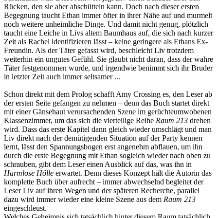
Rücken, den sie aber abschütteln kann. Doch nach dieser ersten
Begegnung taucht Ethan immer öfter in ihrer Nähe auf und murmelt
noch weitere unheimliche Dinge. Und damit nicht genug, plötzlich
taucht eine Leiche in Livs altem Baumhaus auf, die sich nach kurzer
Zeit als Rachel identifizieren lässt – keine geringere als Ethans Ex-
Freundin. Als der Täter gefasst wird, beschleicht Liv trotzdem
weiterhin ein ungutes Gefühl. Sie glaubt nicht daran, dass der wahre
Täter festgenommen wurde, und irgendwie benimmt sich ihr Bruder
in letzter Zeit auch immer seltsamer ...
Schon direkt mit dem Prolog schafft Amy Crossing es, den Leser ab
der ersten Seite gefangen zu nehmen – denn das Buch startet direkt
mit einer Gänsehaut verursachenden Szene im gerüchteumwobenen
Klassenzimmer, um das sich die vierteilige Reihe
Raum 213
drehen
wird. Dass das erste Kapitel dann gleich wieder umschlägt und man
Liv direkt nach der demütigenden Situation auf der Party kennen
lernt, lässt den Spannungsbogen erst angenehm abflauen, um ihn
durch die erste Begegnung mit Ethan sogleich wieder nach oben zu
schrauben, gibt dem Leser einen Ausblick auf das, was ihn in
Harmlose Hölle
erwartet. Denn dieses Konzept hält die Autorin das
komplette Buch über aufrecht – immer abwechselnd begleitet der
Leser Liv auf ihren Wegen und der späteren Recherche, parallel
dazu wird immer wieder eine kleine Szene aus dem
Raum 213
eingeschleust.
Welches Geheimnis sich tatsächlich hinter diesem Raum tatsächlich