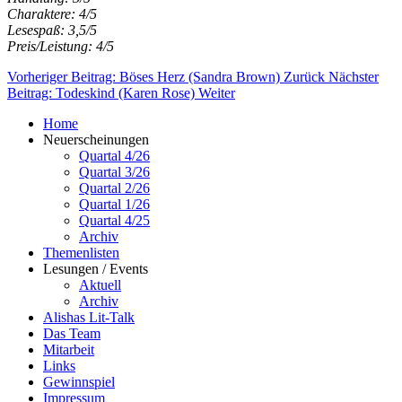
Charaktere: 4/5
Lesespaß: 3,5/5
Preis/Leistung: 4/5
Vorheriger Beitrag: Böses Herz (Sandra Brown)
Zurück
Nächster
Beitrag: Todeskind (Karen Rose)
Weiter
Home
Neuerscheinungen
Quartal 4/26
Quartal 3/26
Quartal 2/26
Quartal 1/26
Quartal 4/25
Archiv
Themenlisten
Lesungen / Events
Aktuell
Archiv
Alishas Lit-Talk
Das Team
Mitarbeit
Links
Gewinnspiel
Impressum