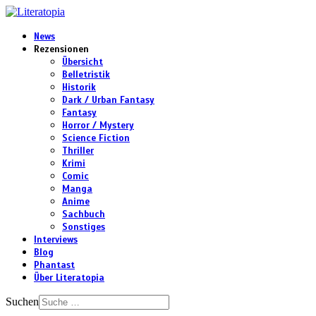
News
Rezensionen
Übersicht
Belletristik
Historik
Dark / Urban Fantasy
Fantasy
Horror / Mystery
Science Fiction
Thriller
Krimi
Comic
Manga
Anime
Sachbuch
Sonstiges
Interviews
Blog
Phantast
Über Literatopia
Suchen