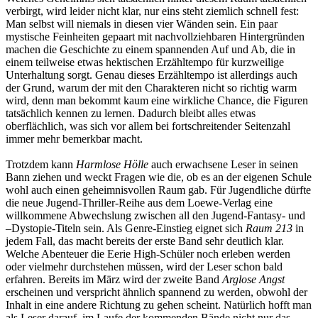
verbirgt, wird leider nicht klar, nur eins steht ziemlich schnell fest:
Man selbst will niemals in diesen vier Wänden sein. Ein paar
mystische Feinheiten gepaart mit nachvollziehbaren Hintergründen
machen die Geschichte zu einem spannenden Auf und Ab, die in
einem teilweise etwas hektischen Erzähltempo für kurzweilige
Unterhaltung sorgt. Genau dieses Erzähltempo ist allerdings auch
der Grund, warum der mit den Charakteren nicht so richtig warm
wird, denn man bekommt kaum eine wirkliche Chance, die Figuren
tatsächlich kennen zu lernen. Dadurch bleibt alles etwas
oberflächlich, was sich vor allem bei fortschreitender Seitenzahl
immer mehr bemerkbar macht.
Trotzdem kann
Harmlose Hölle
auch erwachsene Leser in seinen
Bann ziehen und weckt Fragen wie die, ob es an der eigenen Schule
wohl auch einen geheimnisvollen Raum gab. Für Jugendliche dürfte
die neue Jugend-Thriller-Reihe aus dem Loewe-Verlag eine
willkommene Abwechslung zwischen all den Jugend-Fantasy- und
–Dystopie-Titeln sein. Als Genre-Einstieg eignet sich
Raum 213
in
jedem Fall, das macht bereits der erste Band sehr deutlich klar.
Welche Abenteuer die Eerie High-Schüler noch erleben werden
oder vielmehr durchstehen müssen, wird der Leser schon bald
erfahren. Bereits im März wird der zweite Band
Arglose Angst
erscheinen und verspricht ähnlich spannend zu werden, obwohl der
Inhalt in eine andere Richtung zu gehen scheint. Natürlich hofft man
als Leser darauf, im Laufe der kommenden Bände nicht nur das