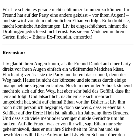
Für Liv scheint es gerade nicht schlimmer kommen zu können: Ihr
Freund hat auf der Party eine andere geküsst – vor ihren Augen! –
und sie wird von dem unheimlichen Ethan verfolgt. Er bedroht sie,
macht komische Andeutungen. Liv ist eingeschüchtert, nimmt die
Drohungen jedoch erst nicht ernst. Bis sie ein Mädchen in ihrem
Garten findet – Ethans Ex-Freundin, ermordet!
Rezension:
Liv glaubt ihren Augen kaum, als ihr Freund Daniel auf einer Party
direkt vor ihren Augen einfach ein wildfremdes Mädchen küsst.
Fluchtartig verlässt sie die Party und bereut das schnell, denn der
Weg nach Hause ist nicht der kürzeste und sie muss durch einige
unangenehme Gegenden laufen. Noch immer unter Schock stehend
macht sie sich auf den Weg, hat aber sehr bald das Gefühl, dass ihr
jemand folgt. Und tatsächlich, nachdem sie sich mehrfach
umgedreht hat, steht auf einmal Ethan vor ihr. Bisher ist Liv ihm
noch nicht persönlich begegnet, doch sie weiß, dass er ebenfalls
Schüler auf der Eerie High ist, nämlich im Jahrgang ihres Bruders.
Und dass sich viele mehr oder weniger dunkle Gerüchte um ihn
ranken. Auf die Frage, was er von ihr will, sagt Ethan nur sehr
geheimnisvoll, dass er nur ihre Sicherheit im Sinn hat und sie
beschützen will. Diese Antwort jagt Liv einen Schauer über den