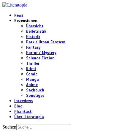
News
Rezensionen
Übersicht
Belletristik
Historik
Dark / Urban Fantasy
Fantasy
Horror / Mystery
Science Fiction
Thriller
Krimi
Comic
Manga
Anime
Sachbuch
Sonstiges
Interviews
Blog
Phantast
Über Literatopia
Suchen