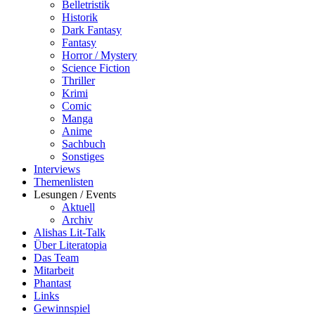
Belletristik
Historik
Dark Fantasy
Fantasy
Horror / Mystery
Science Fiction
Thriller
Krimi
Comic
Manga
Anime
Sachbuch
Sonstiges
Interviews
Themenlisten
Lesungen / Events
Aktuell
Archiv
Alishas Lit-Talk
Über Literatopia
Das Team
Mitarbeit
Phantast
Links
Gewinnspiel