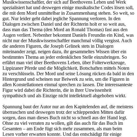
Musikwissenschaftler, der sich auf Beethovens Leben und Werk
spezialisiert hat und deswegen einige musikalische Codes lösen soll,
die mit dem Mord unmittelbar in Zusammenhang stehen. So weit, so
gut. Nur leider geht dabei jegliche Spannung verloren. In den
Dialogen zwischen Daniel und der Richterin holt er so weit aus,
dass man das Thema (den Mord an Ronald Thomas) fast aus den
Augen verliert. Nebenher bekommt Daniels Freundin ein Kind, was
nicht nur der Musikwissenschaftler manchmal völlig vergisst. Auch
die anderen Figuren, die Joseph Gelinek stets in Dialogen
miteinander zeigt, neigen dazu, ihr gesammeltes Wissen über ein
bestimmtes Thema an jeder erdenklichen Stelle einzubringen. So
erfährt man viel über Beethovens Leben, über Folterwerkzeuge,
Lippizaner Pferde und die Möglichkeit, Botschaften mittels Noten
zu verschlüsseln. Der Mord und seine Lösung rücken da bald in den
Hintergrund und scheinen nur Beiwerk zu sein, um die Figuren in
allen Konstellationen einmal sprechen zu lassen. Die interessanteste
Figur wird dabei die Richterin, die in ihrer Unwissenheit
sympathisch und als Einzige nicht intellektuell abgehoben wirkt.
Spannung baut der Autor nur an den Kapitelenden auf, die meistens
überraschen und deswegen trotz der schleppenden Mitten dafür
sorgen, dass man dieses Buch nicht so schnell aus der Hand legt.
Ohne zu viel verraten zu wollen, gilt das auch für das Buch im
Gesamten – am Ende fügt sich mehr zusammen, als man beim
Lesen vorher erwarten konnte. Und das entschädigt für einige