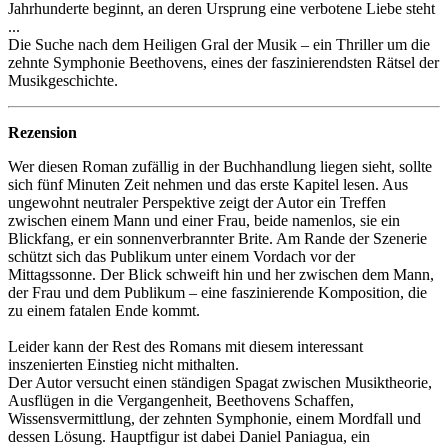
Jahrhunderte beginnt, an deren Ursprung eine verbotene Liebe steht
...
Die Suche nach dem Heiligen Gral der Musik – ein Thriller um die
zehnte Symphonie Beethovens, eines der faszinierendsten Rätsel der
Musikgeschichte.
Rezension
Wer diesen Roman zufällig in der Buchhandlung liegen sieht, sollte
sich fünf Minuten Zeit nehmen und das erste Kapitel lesen. Aus
ungewohnt neutraler Perspektive zeigt der Autor ein Treffen
zwischen einem Mann und einer Frau, beide namenlos, sie ein
Blickfang, er ein sonnenverbrannter Brite. Am Rande der Szenerie
schützt sich das Publikum unter einem Vordach vor der
Mittagssonne. Der Blick schweift hin und her zwischen dem Mann,
der Frau und dem Publikum – eine faszinierende Komposition, die
zu einem fatalen Ende kommt.
Leider kann der Rest des Romans mit diesem interessant
inszenierten Einstieg nicht mithalten.
Der Autor versucht einen ständigen Spagat zwischen Musiktheorie,
Ausflügen in die Vergangenheit, Beethovens Schaffen,
Wissensvermittlung, der zehnten Symphonie, einem Mordfall und
dessen Lösung. Hauptfigur ist dabei Daniel Paniagua, ein