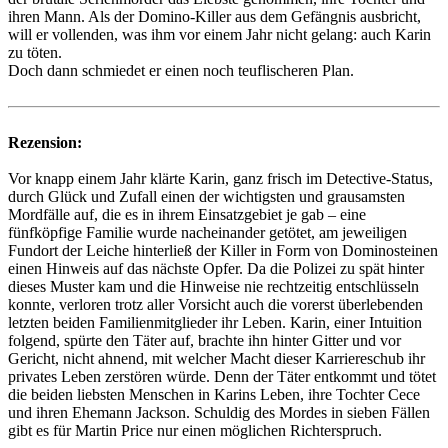
ihren Mann. Als der Domino-Killer aus dem Gefängnis ausbricht,
will er vollenden, was ihm vor einem Jahr nicht gelang: auch Karin
zu töten.
Doch dann schmiedet er einen noch teuflischeren Plan.
Rezension:
Vor knapp einem Jahr klärte Karin, ganz frisch im Detective-Status,
durch Glück und Zufall einen der wichtigsten und grausamsten
Mordfälle auf, die es in ihrem Einsatzgebiet je gab – eine
fünfköpfige Familie wurde nacheinander getötet, am jeweiligen
Fundort der Leiche hinterließ der Killer in Form von Dominosteinen
einen Hinweis auf das nächste Opfer. Da die Polizei zu spät hinter
dieses Muster kam und die Hinweise nie rechtzeitig entschlüsseln
konnte, verloren trotz aller Vorsicht auch die vorerst überlebenden
letzten beiden Familienmitglieder ihr Leben. Karin, einer Intuition
folgend, spürte den Täter auf, brachte ihn hinter Gitter und vor
Gericht, nicht ahnend, mit welcher Macht dieser Karriereschub ihr
privates Leben zerstören würde. Denn der Täter entkommt und tötet
die beiden liebsten Menschen in Karins Leben, ihre Tochter Cece
und ihren Ehemann Jackson. Schuldig des Mordes in sieben Fällen
gibt es für Martin Price nur einen möglichen Richterspruch.