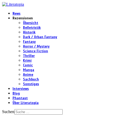
News
Rezensionen
Übersicht
Belletristik
Historik
Dark / Urban Fantasy
Fantasy
Horror / Mystery
Science Fiction
Thriller
Krimi
Comic
Manga
Anime
Sachbuch
Sonstiges
Interviews
Blog
Phantast
Über Literatopia
Suchen