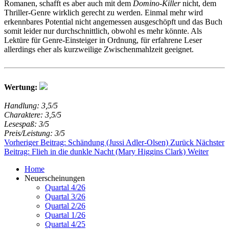
Romanen, schafft es aber auch mit dem
Domino-Killer
nicht, dem
Thriller-Genre wirklich gerecht zu werden. Einmal mehr wird
erkennbares Potential nicht angemessen ausgeschöpft und das Buch
somit leider nur durchschnittlich, obwohl es mehr könnte. Als
Lektüre für Genre-Einsteiger in Ordnung, für erfahrene Leser
allerdings eher als kurzweilige Zwischenmahlzeit geeignet.
Wertung:
Handlung: 3,5/5
Charaktere: 3,5/5
Lesespaß: 3/5
Preis/Leistung: 3/5
Vorheriger Beitrag: Schändung (Jussi Adler-Olsen)
Zurück
Nächster
Beitrag: Flieh in die dunkle Nacht (Mary Higgins Clark)
Weiter
Home
Neuerscheinungen
Quartal 4/26
Quartal 3/26
Quartal 2/26
Quartal 1/26
Quartal 4/25