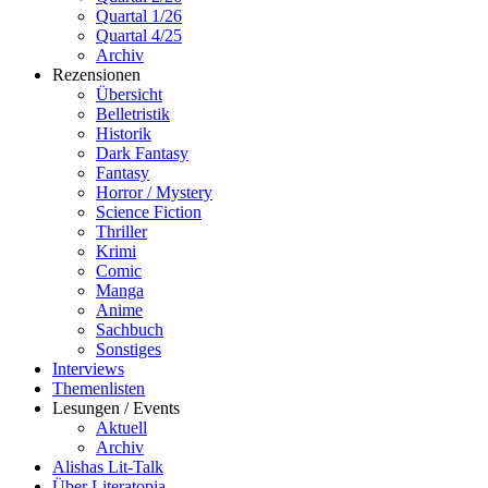
Quartal 1/26
Quartal 4/25
Archiv
Rezensionen
Übersicht
Belletristik
Historik
Dark Fantasy
Fantasy
Horror / Mystery
Science Fiction
Thriller
Krimi
Comic
Manga
Anime
Sachbuch
Sonstiges
Interviews
Themenlisten
Lesungen / Events
Aktuell
Archiv
Alishas Lit-Talk
Über Literatopia