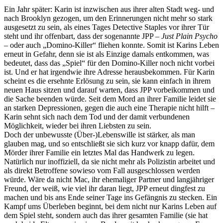
Ein Jahr später: Karin ist inzwischen aus ihrer alten Stadt weg- und
nach Brooklyn gezogen, um den Erinnerungen nicht mehr so stark
ausgesetzt zu sein, als eines Tages Detective Staples vor ihrer Tür
steht und ihr offenbart, dass der sogenannte JPP –
Just Plain Psycho
– oder auch „Domino-Killer“ fliehen konnte. Somit ist Karins Leben
erneut in Gefahr, denn sie ist als Einzige damals entkommen, was
bedeutet, dass das „Spiel“ für den Domino-Killer noch nicht vorbei
ist. Und er hat irgendwie ihre Adresse herausbekommen. Für Karin
scheint es die ersehnte Erlösung zu sein, sie kann einfach in ihrem
neuen Haus sitzen und darauf warten, dass JPP vorbeikommen und
die Sache beenden würde. Seit dem Mord an ihrer Familie leidet sie
an starken Depressionen, gegen die auch eine Therapie nicht hilft –
Karin sehnt sich nach dem Tod und der damit verbundenen
Möglichkeit, wieder bei ihren Liebsten zu sein.
Doch der unbewusste (Über-)Lebenswille ist stärker, als man
glauben mag, und so entschließt sie sich kurz vor knapp dafür, dem
Mörder ihrer Familie ein letztes Mal das Handwerk zu legen.
Natürlich nur inoffiziell, da sie nicht mehr als Polizistin arbeitet und
als direkt Betroffene sowieso vom Fall ausgeschlossen werden
würde. Wäre da nicht Mac, ihr ehemaliger Partner und langjähriger
Freund, der weiß, wie viel ihr daran liegt, JPP erneut dingfest zu
machen und bis ans Ende seiner Tage ins Gefängnis zu stecken. Ein
Kampf ums Überleben beginnt, bei dem nicht nur Karins Leben auf
dem Spiel steht, sondern auch das ihrer gesamten Familie (sie hat