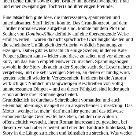
noch beide Eltern sowie einen Bruder mit hochschwangeren Frau
und einer zweijährigen Tochter) und ihrer engen Freunde.
Eine tatsächlich gute Idee, die interessanten, spannenden und
unterhaltsamen Stoff liefern könnte. Das Grundkonzept, auf dem
Thriller normalerweise aufgebaut sind, könnte mit dem Plot und
Setting von
Domino-Killer
definitiv auf eine überzeugende Weise
erfüllt werden – wären da nicht sprachliche Unzulänglichkeiten und
die scheinbare Unfähigkeit der Autorin, wirklich Spannung zu
erzeugen. Dabei gibt es tatsächlich einige Szenen, in denen Kate
Pepper glänzen kann – leider sind diese zu selten und vor allem zu
kurz, um das Buch empfehlenswert zu machen. Spannungsbögen
sowohl in der Story als auch in der Sprache sucht der Leser nahezu
vergebens, und die sehr wenigen Stellen, an denen er fündig wird,
geraten schnell wieder in Vergessenheit. In einem ist die Autorin
wirklich gut: Nämlich im langwierigen Beschreiben von völlig
uninteressanten Dingen – und an dieser Fähigkeit sind leider auch
schon andere ihrer Romane gescheitert.
Grundsätzlich ist durchaus Schreibtalent vorhanden und auch
erkennbar, allerdings mangelt es an ansprechender Umsetzung. Das
Motto „weniger ist mehr“ darf man hier gerne auf das teilweise
ermüdend lange Geschwafel beziehen, mit dem die Autorin
offensichtlich versucht, ihren Roman interessant zu gestalten, bei
diesem Versuch aber scheitert und eher den Eindruck hinterlässt, die
Story in die Länge zu ziehen und künstlich zu strecken. Was weder