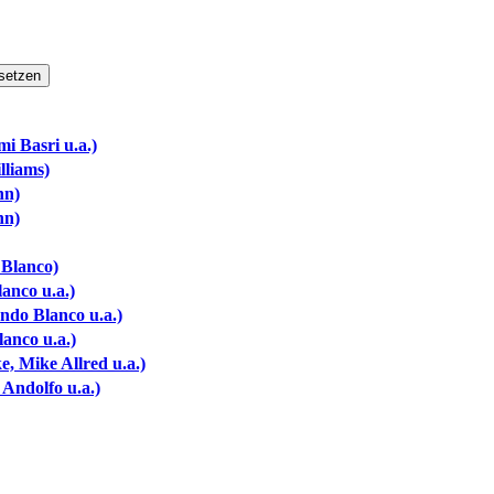
setzen
i Basri u.a.)
lliams)
nn)
nn)
 Blanco)
anco u.a.)
ndo Blanco u.a.)
anco u.a.)
 Mike Allred u.a.)
Andolfo u.a.)