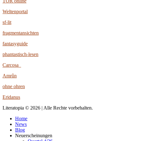
TOR online
Weltenportal
sf-lit
fragmentansichten
fantasyguide
phantastisch-lesen
Carcosa
Amrûn
ohne ohren
Eridanus
Literatopia © 2026 | Alle Rechte vorbehalten.
Home
News
Blog
Neuerscheinungen