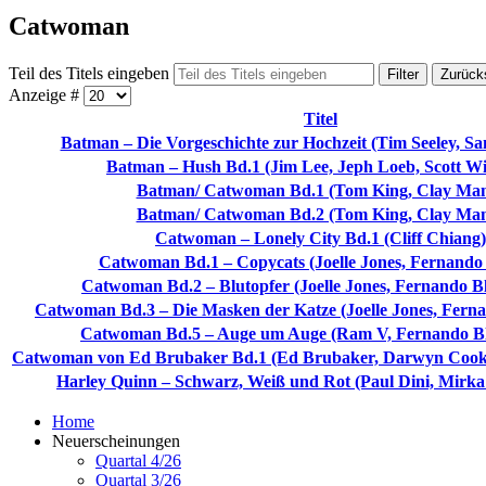
Catwoman
Teil des Titels eingeben
Filter
Zurück
Anzeige #
Titel
Batman – Die Vorgeschichte zur Hochzeit (Tim Seeley, Sam
Batman – Hush Bd.1 (Jim Lee, Jeph Loeb, Scott Wi
Batman/ Catwoman Bd.1 (Tom King, Clay Ma
Batman/ Catwoman Bd.2 (Tom King, Clay Ma
Catwoman – Lonely City Bd.1 (Cliff Chiang)
Catwoman Bd.1 – Copycats (Joelle Jones, Fernando
Catwoman Bd.2 – Blutopfer (Joelle Jones, Fernando Bl
Catwoman Bd.3 – Die Masken der Katze (Joelle Jones, Ferna
Catwoman Bd.5 – Auge um Auge (Ram V, Fernando Bl
Catwoman von Ed Brubaker Bd.1 (Ed Brubaker, Darwyn Cooke,
Harley Quinn – Schwarz, Weiß und Rot (Paul Dini, Mirka 
Home
Neuerscheinungen
Quartal 4/26
Quartal 3/26