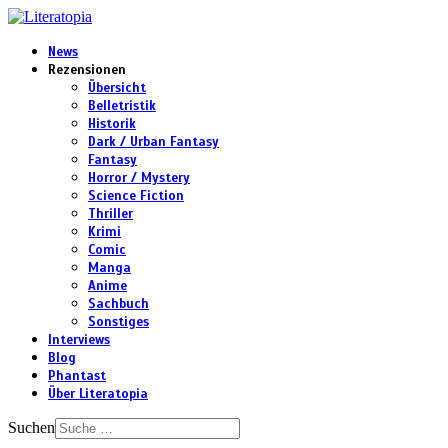
News
Rezensionen
Übersicht
Belletristik
Historik
Dark / Urban Fantasy
Fantasy
Horror / Mystery
Science Fiction
Thriller
Krimi
Comic
Manga
Anime
Sachbuch
Sonstiges
Interviews
Blog
Phantast
Über Literatopia
Suchen