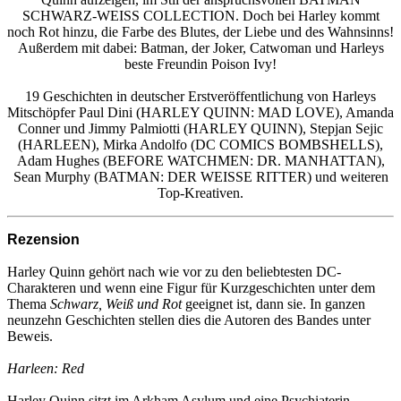
SCHWARZ-WEISS COLLECTION. Doch bei Harley kommt
noch Rot hinzu, die Farbe des Blutes, der Liebe und des Wahnsinns!
Außerdem mit dabei: Batman, der Joker, Catwoman und Harleys
beste Freundin Poison Ivy!
19 Geschichten in deutscher Erstveröffentlichung von Harleys
Mitschöpfer Paul Dini (HARLEY QUINN: MAD LOVE), Amanda
Conner und Jimmy Palmiotti (HARLEY QUINN), Stepjan Sejic
(HARLEEN), Mirka Andolfo (DC COMICS BOMBSHELLS),
Adam Hughes (BEFORE WATCHMEN: DR. MANHATTAN),
Sean Murphy (BATMAN: DER WEISSE RITTER) und weiteren
Top-Kreativen.
Rezension
Harley Quinn gehört nach wie vor zu den beliebtesten DC-
Charakteren und wenn eine Figur für Kurzgeschichten unter dem
Thema
Schwarz, Weiß und Rot
geeignet ist, dann sie. In ganzen
neunzehn Geschichten stellen dies die Autoren des Bandes unter
Beweis.
Harleen: Red
Harley Quinn sitzt im Arkham Asylum und eine Psychiaterin