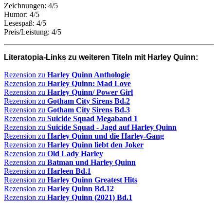
Zeichnungen: 4/5
Humor: 4/5
Lesespaß: 4/5
Preis/Leistung: 4/5
Literatopia-Links zu weiteren Titeln mit Harley Quinn:
Rezension
zu
Harley Quinn Anthologie
Rezension zu
Harley Quinn: Mad Love
Rezension zu
Harley Quinn/ Power Girl
Rezension zu
Gotham City Sirens Bd.2
Rezension zu
Gotham City Sirens Bd.3
Rezension zu
Suicide Squad Megaband 1
Rezension zu
Suicide Squad - Jagd auf Harley Quinn
Rezension zu
Harley Quinn und die Harley-Gang
Rezension zu
Harley Quinn liebt den Joker
Rezension zu
Old Lady Harley
Rezension zu
Batman und Harley Quinn
Rezension zu
Harleen Bd.1
Rezension zu
Harley Quinn Greatest Hits
Rezension zu
Harley Quinn Bd.12
Rezension zu
Harley Quinn (2021) Bd.1