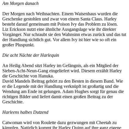
Am Morgen danach
Der Morgen nach Weihnachten. Einem Waisenhaus wurden die
Geschenke gestohlen und zwar von einem Santa Claus. Harley
besteht darauf gemeinsam mit Poison Ivy das Problem zu lösen.
Liz Erickson nutzt eine ähnliche Ausgangslage wie ihr direkter
Vorgänger. Nur schraubt sie den Wahnsinn etwas zurück und das tut
der Handlung sichtlich gut. Vor allem Ivy ist hier wie so oft ein
großer Pluspunkt.
Die acht Nächte der Harlequin
An Heilig Abend sitzt Harley im Gefängnis, als ein Mitglied der
Sieben-Acht-Neun-Gang eingeliefert wird. Diesem erzählt Harley
die Geschichte von Hanuka.
David Mandels Beitrag gehört zu den Besten in diesem Band. Wie
er die Legende mit der Handlung verknüpft ist großartig und die
Wendung am Ende ist gelungen. Adam Hughes sorgt für genau die
richtigen Bilder und liefert damit einen großen Beitrag zu der
Geschichte.
Harleens halbes Dutzend
Catwoman wird von Roulette dazu gezwungen mit Cheetah zu
kämpfen. Natürlich kommt ihr Harley Quinn auf ihre ganz eigene