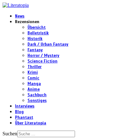
News
Rezensionen
Übersicht
Belletristik
Historik
Dark / Urban Fantasy
Fantasy
Horror / Mystery
Science Fiction
Thriller
Krimi
Comic
Manga
Anime
Sachbuch
Sonstiges
Interviews
Blog
Phantast
Über Literatopia
Suchen