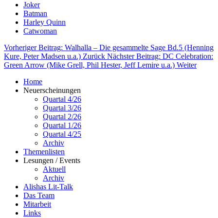
Joker
Batman
Harley Quinn
Catwoman
Vorheriger Beitrag: Walhalla – Die gesammelte Sage Bd.5 (Henning
Kure, Peter Madsen u.a.)
Zurück
Nächster Beitrag: DC Celebration:
Green Arrow (Mike Grell, Phil Hester, Jeff Lemire u.a.)
Weiter
Home
Neuerscheinungen
Quartal 4/26
Quartal 3/26
Quartal 2/26
Quartal 1/26
Quartal 4/25
Archiv
Themenlisten
Lesungen / Events
Aktuell
Archiv
Alishas Lit-Talk
Das Team
Mitarbeit
Links