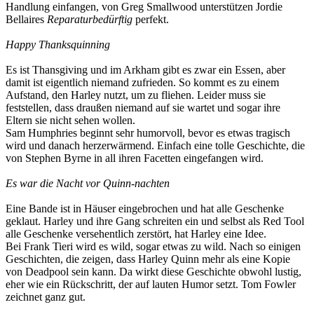
Handlung einfangen, von Greg Smallwood unterstützen Jordie
Bellaires
Reparaturbedürftig
perfekt.
Happy Thanksquinning
Es ist Thansgiving und im Arkham gibt es zwar ein Essen, aber
damit ist eigentlich niemand zufrieden. So kommt es zu einem
Aufstand, den Harley nutzt, um zu fliehen. Leider muss sie
feststellen, dass draußen niemand auf sie wartet und sogar ihre
Eltern sie nicht sehen wollen.
Sam Humphries beginnt sehr humorvoll, bevor es etwas tragisch
wird und danach herzerwärmend. Einfach eine tolle Geschichte, die
von Stephen Byrne in all ihren Facetten eingefangen wird.
Es war die Nacht vor Quinn-nachten
Eine Bande ist in Häuser eingebrochen und hat alle Geschenke
geklaut. Harley und ihre Gang schreiten ein und selbst als Red Tool
alle Geschenke versehentlich zerstört, hat Harley eine Idee.
Bei Frank Tieri wird es wild, sogar etwas zu wild. Nach so einigen
Geschichten, die zeigen, dass Harley Quinn mehr als eine Kopie
von Deadpool sein kann. Da wirkt diese Geschichte obwohl lustig,
eher wie ein Rückschritt, der auf lauten Humor setzt. Tom Fowler
zeichnet ganz gut.