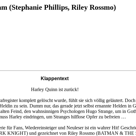
m (Stephanie Phillips, Riley Rossmo)
Klappentext
Harley Quinn ist zurück!
gister komplett gelöscht wurde, fühlt sie sich völlig geläutert. Doch e
Heldin zu sein. Dumm nur, das gerade jetzt selbst ernannte Helden in 
 alten Feind, den wahnsinnigen Psychologen Hugo Strange, um in Goth
muss Harley eindringen, um Stranges hilflose Opfer zu befreien …
erie für Fans, Wiedereinsteiger und Neuleser ist ein wahrer Hit! Gesc
 KNIGHT) und gezeichnet von Riley Rossmo (BATMAN & TH