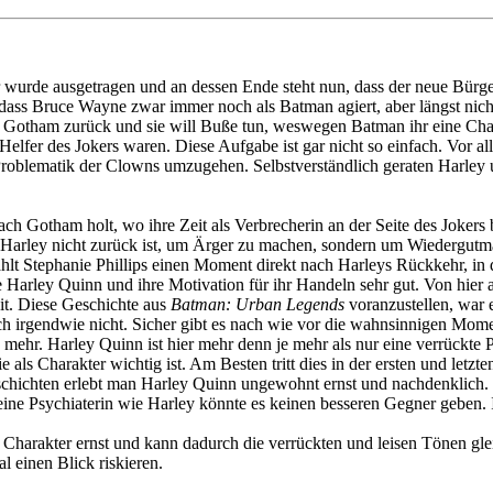
ar wurde ausgetragen und an dessen Ende steht nun, dass der neue Bürg
ass Bruce Wayne zwar immer noch als Batman agiert, aber längst nicht
 Gotham zurück und sie will Buße tun, weswegen Batman ihr eine Chanc
elfer des Jokers waren. Diese Aufgabe ist gar nicht so einfach. Vor a
Problematik der Clowns umzugehen. Selbstverständlich geraten Harley
.
nach Gotham holt, wo ihre Zeit als Verbrecherin an der Seite des Jokers 
dass Harley nicht zurück ist, um Ärger zu machen, sondern um Wiedergu
zählt Stephanie Phillips einen Moment direkt nach Harleys Rückkehr, i
 Harley Quinn und ihre Motivation für ihr Handeln sehr gut. Von hier au
eit. Diese Geschichte aus
Batman: Urban Legends
voranzustellen, war 
ch irgendwie nicht. Sicher gibt es nach wie vor die wahnsinnigen Mom
mehr. Harley Quinn ist hier mehr denn je mehr als nur eine verrückte 
e als Charakter wichtig ist. Am Besten tritt dies in der ersten und let
chichten erlebt man Harley Quinn ungewohnt ernst und nachdenklich.
ne Psychiaterin wie Harley könnte es keinen besseren Gegner geben. In
 Charakter ernst und kann dadurch die verrückten und leisen Tönen glei
l einen Blick riskieren.