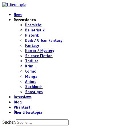
News
Rezensionen
Übersicht
Belletristik
Historik
Dark / Urban Fantasy
Fantasy
Horror / Mystery
Science Fiction
Thriller
Krimi
Comic
Manga
Anime
Sachbuch
Sonstiges
Interviews
Blog
Phantast
Über Literatopia
Suchen