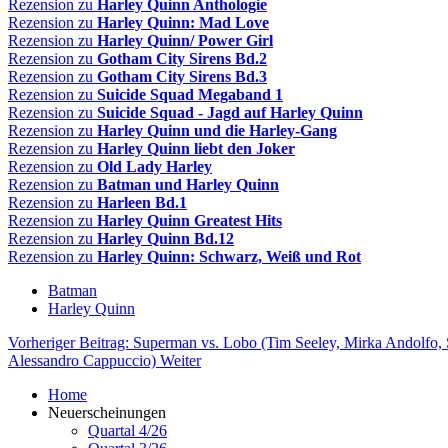
Rezension
zu
Harley Quinn Anthologie
Rezension zu
Harley Quinn: Mad Love
Rezension zu
Harley Quinn/ Power Girl
Rezension zu
Gotham City Sirens Bd.2
Rezension zu
Gotham City Sirens Bd.3
Rezension zu
Suicide Squad Megaband 1
Rezension zu
Suicide Squad - Jagd auf Harley Quinn
Rezension zu
Harley Quinn und die Harley-Gang
Rezension zu
Harley Quinn liebt den Joker
Rezension zu
Old Lady Harley
Rezension zu
Batman und Harley Quinn
Rezension zu
Harleen Bd.1
Rezension zu
Harley Quinn Greatest Hits
Rezension zu
Harley Quinn Bd.12
Rezension zu
Harley Quinn: Schwarz, Weiß und Rot
Batman
Harley Quinn
Vorheriger Beitrag: Superman vs. Lobo (Tim Seeley, Mirka Andolfo, 
Alessandro Cappuccio)
Weiter
Home
Neuerscheinungen
Quartal 4/26