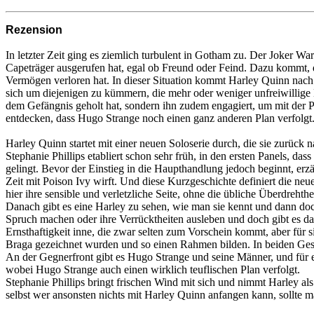
Rezension
In letzter Zeit ging es ziemlich turbulent in Gotham zu. Der Joker W
Capeträger ausgerufen hat, egal ob Freund oder Feind. Dazu kommt, d
Vermögen verloren hat. In dieser Situation kommt Harley Quinn nach
sich um diejenigen zu kümmern, die mehr oder weniger unfreiwillige H
dem Gefängnis geholt hat, sondern ihn zudem engagiert, um mit der 
entdecken, dass Hugo Strange noch einen ganz anderen Plan verfolgt
Harley Quinn startet mit einer neuen Soloserie durch, die sie zurück 
Stephanie Phillips etabliert schon sehr früh, in den ersten Panels, 
gelingt. Bevor der Einstieg in die Haupthandlung jedoch beginnt, er
Zeit mit Poison Ivy wirft. Und diese Kurzgeschichte definiert die neue
hier ihre sensible und verletzliche Seite, ohne die übliche Überdrehth
Danach gibt es eine Harley zu sehen, wie man sie kennt und dann do
Spruch machen oder ihre Verrücktheiten ausleben und doch gibt es da 
Ernsthaftigkeit inne, die zwar selten zum Vorschein kommt, aber für si
Braga gezeichnet wurden und so einen Rahmen bilden. In beiden Ges
An der Gegnerfront gibt es Hugo Strange und seine Männer, und für ei
wobei Hugo Strange auch einen wirklich teuflischen Plan verfolgt.
Stephanie Phillips bringt frischen Wind mit sich und nimmt Harley als
selbst wer ansonsten nichts mit Harley Quinn anfangen kann, sollte ma