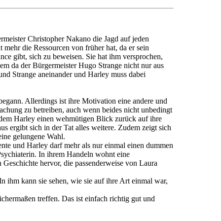
ermeister Christopher Nakano die Jagd auf jeden
 mehr die Ressourcen von früher hat, da er sein
e gibt, sich zu beweisen. Sie hat ihm versprochen,
llem da der Bürgermeister Hugo Strange nicht nur aus
 und Strange aneinander und Harley muss dabei
begann. Allerdings ist ihre Motivation eine andere und
tmachung zu betreiben, auch wenn beides nicht unbedingt
n dem Harley einen wehmütigen Blick zurück auf ihre
s ergibt sich in der Tat alles weitere. Zudem zeigt sich
eine gelungene Wahl.
ente und Harley darf mehr als nur einmal einen dummen
Psychiaterin. In ihrem Handeln wohnt eine
zten Geschichte hervor, die passenderweise von Laura
 ihm kann sie sehen, wie sie auf ihre Art einmal war,
chermaßen treffen. Das ist einfach richtig gut und