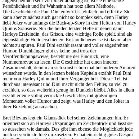
augenscheinlich sehr von Joker abhängig ist, ist sie eine starke
Persönlichkeit und ihr Wahnsinn hat trotz allem Methode.
Die Geschichte die Paul Dini entwirft ist einfach und effektiv. Sie
kann aber zunächst auch gar nicht so komplex sein, denn Harley
liebt Joker war anfangs die Back-up-Story in den Heften von Harley
Quinns Soloserie. Nur die beiden letzten Hefte in denen dann
Harleys Erzfeindin, das Grison, eine wichtige Rolle spielt, sind als
eigenständige Hefte erschienen. Erstaunlicherweise ist davon aber
nichts zu spüren. Paul Dini erzählt rasant und voller abgedrehten
Humor. Durchhänger gibt es keine und trotz der
Veröffentlichungsweise, besteht nie der Eindruck, eine
Nummernrevue zu lesen. Die Geschichte hat einen inneren
Zusammenhalt, denn man sich sonst schon mal bei anderen Autoren
wünschen würde. In den letzten beiden Kapiteln erzählt Paul Dini
mehr von Harley Quinn und ihrer Vergangenheit. Dieser Teil ist
durchaus interessant und Dini macht nicht den Fehler, zu viel zu
erzählen, so dass weiterhin genug im Dunkeln bleibt. Alles in allem
erzählt er eine völlig verrückte Geschichte, mit großartigen
Momenten voller Humor und zeigt, was Harley und den Joker in
ihrer Beziehung ausmachen.
Bret Blevins legt ein Glanzstück bei seinen Zeichnungen hin. Er
orientiert sich an Harleys Ursprüngen im Zeichentrick und lässt sie
so aussehen wie damals. Das gibt ihm ebenso die Möglichkeit jede
noch so verrückte Idee umzusetzen. Er hat ein richtig gutes Gespür