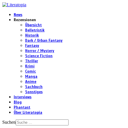
News
Rezensionen
Übersicht
Belletristik
Historik
Dark / Urban Fantasy
Fantasy
Horror / Mystery
Science Fiction
Thriller
Krimi
Comic
Manga
Anime
Sachbuch
Sonstiges
Interviews
Blog
Phantast
Über Literatopia
Suchen