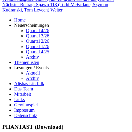
Nächster Beitrag: Spawn 118 (Todd McFarlane, Szymon
Kudranski, Tom Leveen)
Weiter
Home
Neuerscheinungen
Quartal 4/26
Quartal 3/26
Quartal 2/26
Quartal 1/26
Quartal 4/25
Archiv
Themenlisten
Lesungen / Events
Aktuell
Archiv
Alishas Lit-Talk
Das Team
Mitarbeit
Links
Gewinnspiel
Impressum
Datenschutz
PHANTAST (Download)