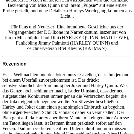
Beziehung von Miss Quinn und ihrem „Pupsie“ auf eine ernste
Probe gestellt, und neue Details zu Harleys Werdegang kommen ans
Licht...
Für Fans und Neuleser! Eine brandneue Geschichte aus der
Vergangenheit der DC-Ikone im Narrenkostüm, inszeniert von
ihrem Mitschöpfer Paul Dini (HARLEY QUINN: MAD LOVE),
Fanliebling Jimmy Palmiotti (HARLEY QUINN) und
Zeichnerveteran Bret Blevins (BATMAN).
Rezension
Es ist Weihnachten und der Joker muss feststellen, dass ihm jemand
bei einem Überfall zuvorgekommen ist. Das drückt
selbstverständlich die Stimmung bei Joker und Harley Quinn. Was
das Ganze noch schlimmer macht, ist der Umstand, dass der neu
aufgetauchte Konkurrent immer genau die Verbrechen begeht, die
der Joker eigentlich begehen wollte. An Silvester beschließen
Harley und Joker dann einen ganz simplen Einbruch zu begehen,
ohne irgendwelchen Schnick-schnack dabei zu veranstalten. Der
Plan geht auf, da Harley aber ihren Mantel mit eingenähter Adresse
am Tatort liegen lässt, ist Batman ihnen praktisch sofort auf den
Fersen. Dadurch verlieren sie ihren Unterschlupf und nun müssen
sie in einem abgehalfterten Motel Unterschlupf suchen. Aber Harley