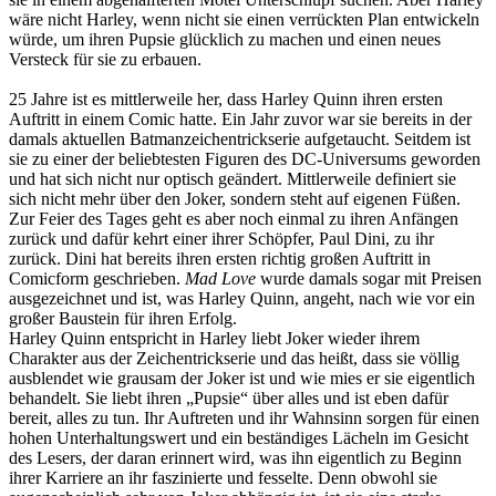
wäre nicht Harley, wenn nicht sie einen verrückten Plan entwickeln
würde, um ihren Pupsie glücklich zu machen und einen neues
Versteck für sie zu erbauen.
25 Jahre ist es mittlerweile her, dass Harley Quinn ihren ersten
Auftritt in einem Comic hatte. Ein Jahr zuvor war sie bereits in der
damals aktuellen Batmanzeichentrickserie aufgetaucht. Seitdem ist
sie zu einer der beliebtesten Figuren des DC-Universums geworden
und hat sich nicht nur optisch geändert. Mittlerweile definiert sie
sich nicht mehr über den Joker, sondern steht auf eigenen Füßen.
Zur Feier des Tages geht es aber noch einmal zu ihren Anfängen
zurück und dafür kehrt einer ihrer Schöpfer, Paul Dini, zu ihr
zurück. Dini hat bereits ihren ersten richtig großen Auftritt in
Comicform geschrieben.
Mad Love
wurde damals sogar mit Preisen
ausgezeichnet und ist, was Harley Quinn, angeht, nach wie vor ein
großer Baustein für ihren Erfolg.
Harley Quinn entspricht in Harley liebt Joker wieder ihrem
Charakter aus der Zeichentrickserie und das heißt, dass sie völlig
ausblendet wie grausam der Joker ist und wie mies er sie eigentlich
behandelt. Sie liebt ihren „Pupsie“ über alles und ist eben dafür
bereit, alles zu tun. Ihr Auftreten und ihr Wahnsinn sorgen für einen
hohen Unterhaltungswert und ein beständiges Lächeln im Gesicht
des Lesers, der daran erinnert wird, was ihn eigentlich zu Beginn
ihrer Karriere an ihr faszinierte und fesselte. Denn obwohl sie