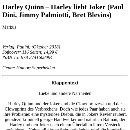
Harley Quinn – Harley liebt Joker (Paul
Dini, Jimmy Palmiotti, Bret Blevins)
Markus
Verlag: Panini; (Oktober 2018)
Softcover: 116 Seiten; 14,99 €
ISBN-13: 978-3741608094
Genre: Humor/ Superhelden
Klappentext
Liebe und andere Narrheiten
Harley Quinn und der Joker sind die Clownprinzessin und der
Clownprinz des Verbrechens. Doch wie jedes Paar haben auch sie
ihre Probleme: eine mysteriöse Diebin, die in Jokers Revier räubert,
geradezu kriminell gierige Handwerker und natürlich Batman, der
Harley und den Joker nach einem Überfall in ihrem Versteck
aufstöbert... Neben all diesen Schwierigkeiten wird die komische