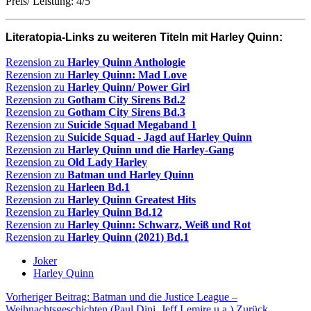
Preis/ Leistung: 4/5
Literatopia-Links zu weiteren Titeln mit Harley Quinn:
Rezension
zu
Harley Quinn Anthologie
Rezension zu
Harley Quinn: Mad Love
Rezension zu
Harley Quinn/ Power Girl
Rezension zu
Gotham City Sirens Bd.2
Rezension zu
Gotham City Sirens Bd.3
Rezension zu
Suicide Squad Megaband 1
Rezension zu
Suicide Squad - Jagd auf Harley Quinn
Rezension zu
Harley Quinn und die Harley-Gang
Rezension zu
Old Lady Harley
Rezension zu
Batman und Harley Quinn
Rezension zu
Harleen Bd.1
Rezension zu
Harley Quinn Greatest Hits
Rezension zu
Harley Quinn Bd.12
Rezension zu
Harley Quinn: Schwarz, Weiß und Rot
Rezension zu
Harley Quinn (2021) Bd.1
Joker
Harley Quinn
Vorheriger Beitrag: Batman und die Justice League –
Weihnachtsgeschichten (Paul Dini, Jeff Lemire u.a.)
Zurück