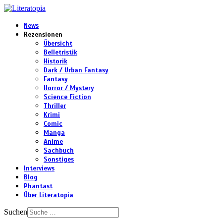
News
Rezensionen
Übersicht
Belletristik
Historik
Dark / Urban Fantasy
Fantasy
Horror / Mystery
Science Fiction
Thriller
Krimi
Comic
Manga
Anime
Sachbuch
Sonstiges
Interviews
Blog
Phantast
Über Literatopia
Suchen