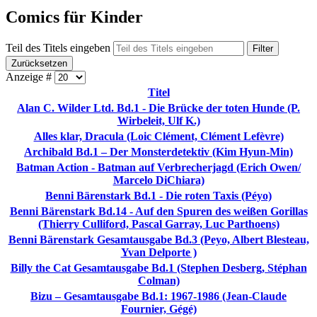
Comics für Kinder
Teil des Titels eingeben
Filter
Zurücksetzen
Anzeige #
Titel
Alan C. Wilder Ltd. Bd.1 - Die Brücke der toten Hunde (P.
Wirbeleit, Ulf K.)
Alles klar, Dracula (Loic Clément, Clément Lefèvre)
Archibald Bd.1 – Der Monsterdetektiv (Kim Hyun-Min)
Batman Action - Batman auf Verbrecherjagd (Erich Owen/
Marcelo DiChiara)
Benni Bärenstark Bd.1 - Die roten Taxis (Péyo)
Benni Bärenstark Bd.14 - Auf den Spuren des weißen Gorillas
(Thierry Culliford, Pascal Garray, Luc Parthoens)
Benni Bärenstark Gesamtausgabe Bd.3 (Peyo, Albert Blesteau,
Yvan Delporte )
Billy the Cat Gesamtausgabe Bd.1 (Stephen Desberg, Stéphan
Colman)
Bizu – Gesamtausgabe Bd.1: 1967-1986 (Jean-Claude
Fournier, Gégé)