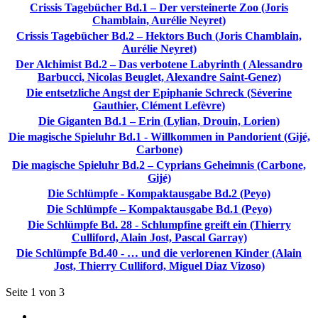
Crissis Tagebücher Bd.1 – Der versteinerte Zoo (Joris
Chamblain, Aurélie Neyret)
Crissis Tagebücher Bd.2 – Hektors Buch (Joris Chamblain,
Aurélie Neyret)
Der Alchimist Bd.2 – Das verbotene Labyrinth ( Alessandro
Barbucci, Nicolas Beuglet, Alexandre Saint-Genez)
Die entsetzliche Angst der Epiphanie Schreck (Séverine
Gauthier, Clément Lefèvre)
Die Giganten Bd.1 – Erin (Lylian, Drouin, Lorien)
Die magische Spieluhr Bd.1 - Willkommen in Pandorient (Gijé,
Carbone)
Die magische Spieluhr Bd.2 – Cyprians Geheimnis (Carbone,
Gijé)
Die Schlümpfe - Kompaktausgabe Bd.2 (Peyo)
Die Schlümpfe – Kompaktausgabe Bd.1 (Peyo)
Die Schlümpfe Bd. 28 - Schlumpfine greift ein (Thierry
Culliford, Alain Jost, Pascal Garray)
Die Schlümpfe Bd.40 - … und die verlorenen Kinder (Alain
Jost, Thierry Culliford, Miguel Diaz Vizoso)
Seite 1 von 3