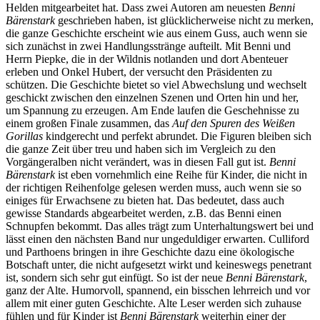
Helden mitgearbeitet hat. Dass zwei Autoren am neuesten
Benni
Bärenstark
geschrieben haben, ist glücklicherweise nicht zu merken,
die ganze Geschichte erscheint wie aus einem Guss, auch wenn sie
sich zunächst in zwei Handlungsstränge aufteilt. Mit Benni und
Herrn Piepke, die in der Wildnis notlanden und dort Abenteuer
erleben und Onkel Hubert, der versucht den Präsidenten zu
schützen. Die Geschichte bietet so viel Abwechslung und wechselt
geschickt zwischen den einzelnen Szenen und Orten hin und her,
um Spannung zu erzeugen. Am Ende laufen die Geschehnisse zu
einem großen Finale zusammen, das
Auf den Spuren des Weißen
Gorillas
kindgerecht und perfekt abrundet. Die Figuren bleiben sich
die ganze Zeit über treu und haben sich im Vergleich zu den
Vorgängeralben nicht verändert, was in diesen Fall gut ist.
Benni
Bärenstark
ist eben vornehmlich eine Reihe für Kinder, die nicht in
der richtigen Reihenfolge gelesen werden muss, auch wenn sie so
einiges für Erwachsene zu bieten hat. Das bedeutet, dass auch
gewisse Standards abgearbeitet werden, z.B. das Benni einen
Schnupfen bekommt. Das alles trägt zum Unterhaltungswert bei und
lässt einen den nächsten Band nur ungeduldiger erwarten. Culliford
und Parthoens bringen in ihre Geschichte dazu eine ökologische
Botschaft unter, die nicht aufgesetzt wirkt und keineswegs penetrant
ist, sondern sich sehr gut einfügt. So ist der neue
Benni Bärenstark
,
ganz der Alte. Humorvoll, spannend, ein bisschen lehrreich und vor
allem mit einer guten Geschichte. Alte Leser werden sich zuhause
fühlen und für Kinder ist
Benni Bärenstark
weiterhin einer der