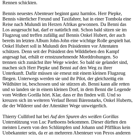
Rennen schickten.
Bennis neuestes Abenteuer beginnt ganz harmlos. Herr Piepke,
Bennis väterlicher Freund und Taxifahrer, hat in einer Tombola eine
Reise nach Mulundi im Herzen Afrikas gewonnen. Da Benni das
Los ausgesucht hat, darf er natürlich mit. Schon bald sitzen sie im
Flugzeug und treffen zufällig auf Bennis Onkel Hubert, der auch
bereits im letzten Album John-John eine wichtige Rolle gespielt hat.
Onkel Hubert soll in Mulundi den Präsidenten vor Attentaten
schützen. Denn seit der Präsident den Wilddieben den Kampf
angesagt hat, erhält er ernstzunehmende Morddrohungen. So
trennen sich zunächst ihre Wege wieder. So bald sie gelandet sind,
machen sich Herr Piepke und Benni auf den Weg zu ihrer
Unterkunft. Dafür müssen sie erneut mit einem kleinen Flugzeug
fliegen. Unterwegs werden sie und ihr Pilot, der gleichzeitig ein
Wildhüter ist, beschossen und sie stürzen ab. Benni kann alle retten
und so landen sie in einem kleinen Dorf, in dem Benni die Legende
vom Weißen Gorilla hört. Klar, dass er ihn finden will. Und so
kreuzen sich im weiteren Verlauf Benni Bärenstarks, Onkel Huberts,
die der Wilderer und der Attentäter Wege unweigerlich.
Thierry Culliford hat bei
Auf den Spuren des weißen Gorillas
Unterstützung von Luc Parthoens bekommen. Dieser dürften den
meisten Lesern von den Schlümpfen und Johann und Pfiffikus kein
Unbekannter sein, da er an mehreren Abenteuer von Peyos anderen