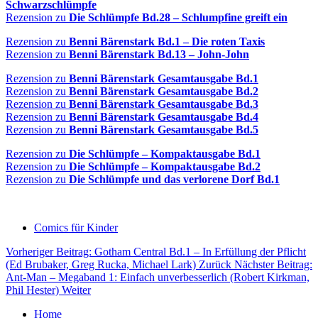
Schwarzschlümpfe
Rezension zu
Die Schlümpfe Bd.28 – Schlumpfine greift ein
Rezension zu
Benni Bärenstark Bd.1 – Die roten Taxis
Rezension zu
Benni Bärenstark Bd.13 – John-John
Rezension zu
Benni Bärenstark Gesamtausgabe Bd.1
Rezension zu
Benni Bärenstark Gesamtausgabe Bd.2
Rezension zu
Benni Bärenstark Gesamtausgabe Bd.3
Rezension zu
Benni Bärenstark Gesamtausgabe Bd.4
Rezension zu
Benni Bärenstark Gesamtausgabe Bd.5
Rezension zu
Die Schlümpfe – Kompaktausgabe Bd.1
Rezension zu
Die Schlümpfe – Kompaktausgabe Bd.2
Rezension zu
Die Schlümpfe und das verlorene Dorf Bd.1
Comics für Kinder
Vorheriger Beitrag: Gotham Central Bd.1 – In Erfüllung der Pflicht
(Ed Brubaker, Greg Rucka, Michael Lark)
Zurück
Nächster Beitrag:
Ant-Man – Megaband 1: Einfach unverbesserlich (Robert Kirkman,
Phil Hester)
Weiter
Home