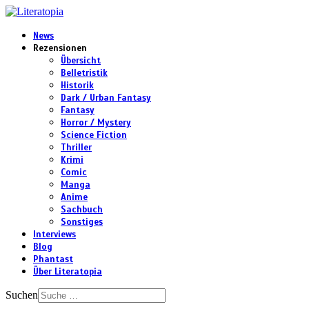
News
Rezensionen
Übersicht
Belletristik
Historik
Dark / Urban Fantasy
Fantasy
Horror / Mystery
Science Fiction
Thriller
Krimi
Comic
Manga
Anime
Sachbuch
Sonstiges
Interviews
Blog
Phantast
Über Literatopia
Suchen