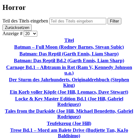
Horror
Teil des Titels eingeben
Filter
Zurücksetzen
Anzeige #
Titel
Batman – Full Moon (Rodney Barnes, Stevan Subic)
Batman: Das Reptil (Garth Ennis, Liam Sharp)
Batman: Das Reptil Bd.2 (Garth Ennis, Liam Sharp)
Carnage Bd.1 – Albtraum in Rot (Ram V, Kennedy Johnson
u.a.)
Der Sturm des Jahrhunderts. Originaldrehbuch (Stephen
King)
Ein Korb voller Köpfe (Joe Hill, Leomacs, Dave Stewart)
Locke & Key Master Edition Bd.1 (Joe Hill, Gabriel
Rodriguez)
Tales from the Darkside (Joe Hill, Michael Benedetto, Gabriel
Rodriguez)
Teufelszeug (Joe Hill)
Trese Bd.1 – Mord am Balete Drive (Budjette Tan, KaJo
Baldisimo)