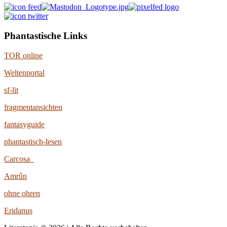
Phantastische Links
TOR online
Weltenportal
sf-lit
fragmentansichten
fantasyguide
phantastisch-lesen
Carcosa
Amrûn
ohne ohren
Eridanus