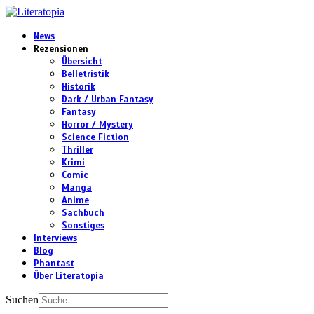
News
Rezensionen
Übersicht
Belletristik
Historik
Dark / Urban Fantasy
Fantasy
Horror / Mystery
Science Fiction
Thriller
Krimi
Comic
Manga
Anime
Sachbuch
Sonstiges
Interviews
Blog
Phantast
Über Literatopia
Suchen